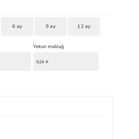
6 ay
9 ay
12 ay
Yekun məbləğ
624
₼