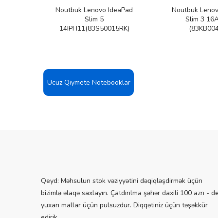
Noutbuk Lenovo IdeaPad
Noutbuk Lenov
Slim 5
Slim 3 16
14IPH11(83S50015RK)
(83KB004
Ucuz Qiymete Notebooklar
Qeyd: Məhsulun stok vəziyyətini dəqiqləşdirmək üçün
bizimlə əlaqə saxlayın. Çatdırılma şəhər daxili 100 azn - d
yuxarı mallar üçün pulsuzdur. Diqqətiniz üçün təşəkkür
edirik.