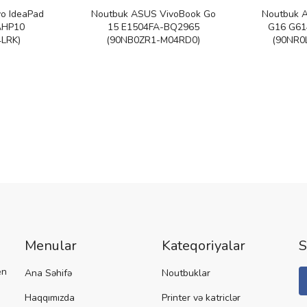
o IdeaPad
Noutbuk ASUS VivoBook Go
Noutbuk 
AHP10
15 E1504FA-BQ2965
G16 G6
LRK)
(90NB0ZR1-M04RD0)
(90NR0
Menular
Kateqoriyalar
S
en
Ana Səhifə
Noutbuklar
Haqqımızda
Printer və katriclər