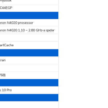
 HyBook
IC44EGP
leron N4020 prosessor
leron N4020 1.10 ~ 2.80 GHz-ə qədər
artCache
kran
768)
 10 Pro