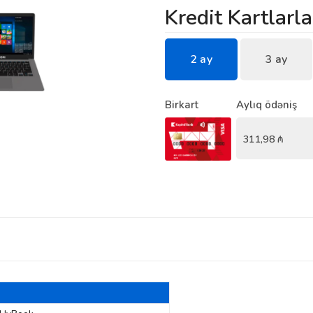
Kredit Kartlarla
2 ay
3 ay
Birkart
Aylıq ödəniş
311,98
₼