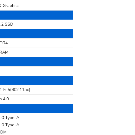
D Graphics
.2 SSD
DDR4
DRAM
i-Fi 5(802.11ac)
h 4.0
.0 Type-A
.0 Type-A
 HDMI