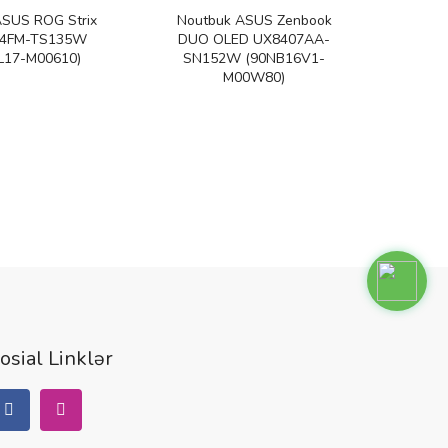
ASUS ROG Strix
Noutbuk ASUS Zenbook
Nout
14FM-TS135W
DUO OLED UX8407AA-
G1
L17-M00610)
SN152W (90NB16V1-
(90
M00W80)
osial Linklər