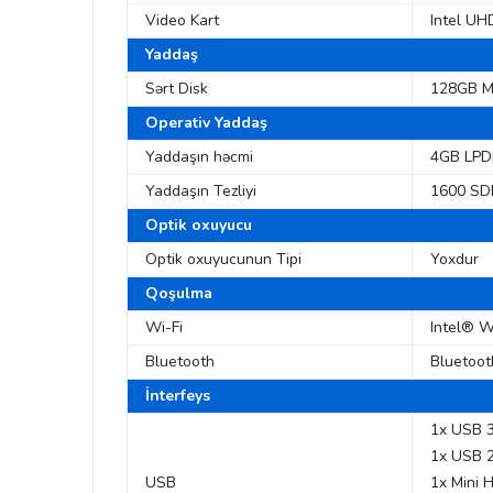
Video Kart
Intel UH
Yaddaş
Sərt Disk
128GB M
Operativ Yaddaş
Yaddaşın həcmi
4GB LP
Yaddaşın Tezliyi
1600 S
Optik oxuyucu
Optik oxuyucunun Tipi
Yoxdur
Qoşulma
Wi-Fi
Intel® W
Bluetooth
Bluetoot
İnterfeys
1x USB 3
1x USB 2
USB
1x Mini