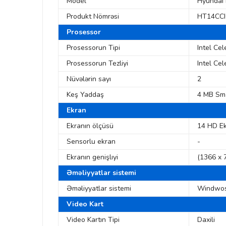
Model
Hyundai
Produkt Nömrəsi
HT14CC
Prosessor
Prosessorun Tipi
Intel Ce
Prosessorun Tezliyi
Intel Ce
Nüvələrin sayı
2
Keş Yaddaş
4 MB Sm
Ekran
Ekranın ölçüsü
14 HD E
Sensorlu ekran
-
Ekranın genişlıyi
(1366 x 
Əməliyyatlar sistemi
Əməliyyatlar sistemi
Windwos
Video Kart
Video Kartın Tipi
Daxili