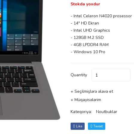
Stokda yoxdur
- Intel Celeron N4020 prosessor
- 14" HD Ekran
- Intel UHD Graphics
- 128GB M.2 SSD
- 4GB LPDDR4 RAM
- Windows 10 Pro
Quantity
+ Seçilmişlərə əlavə et
+ Müqayisələrim
Kateqoriya:
Noutbuklar
Like
Tweet