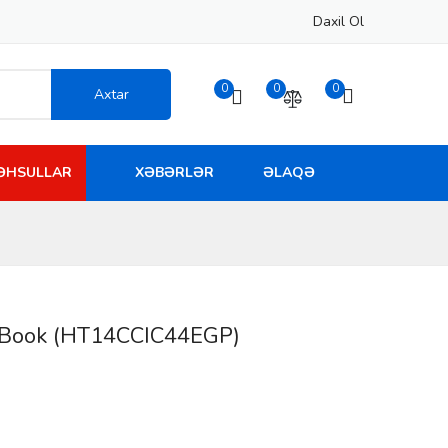
Daxil Ol
0
0
0
Axtar
MƏHSULLAR
XƏBƏRLƏR
ƏLAQƏ
yBook (HT14CCIC44EGP)