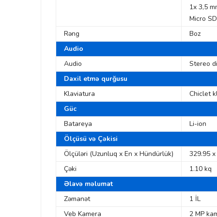
1x 3,5 m
Micro SD
Rəng
Boz
Audio
Audio
Stereo d
Daxil etmə qurğusu
Klaviatura
Chiclet k
Güc
Batareya
Li-ion
Ölçüsü və Çəkisi
Ölçüləri (Uzunluq x En x Hündürlük)
329.95 x
Çəki
1.10 kq
Əlavə məlumat
Zəmanət
1 İL
Veb Kamera
2 MP ka