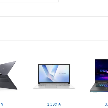
 ₼
1,399 ₼
3