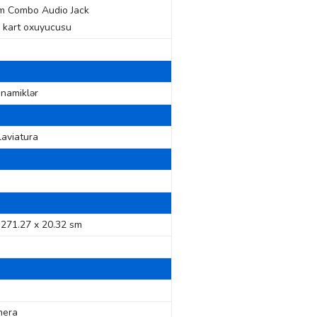
m Combo Audio Jack
 kart oxuyucusu
inamiklər
laviatura
 271.27 x 20.32 sm
mera