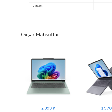
Ətraflı
Oxşar Məhsullar
nkBook
JUFW)
2,099 ₼
1,970