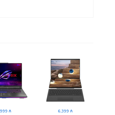
,999 ₼
6,399 ₼