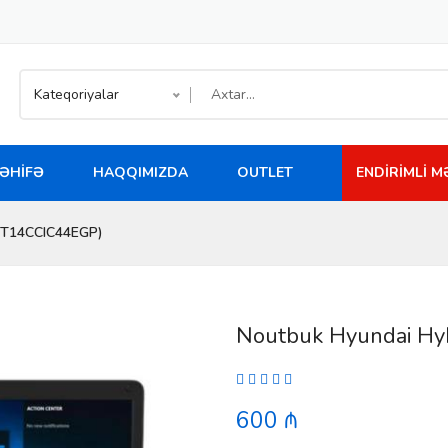
Kateqoriyalar
ƏHIFƏ
HAQQIMIZDA
OUTLET
ENDIRIMLI 
HT14CCIC44EGP)
Noutbuk Hyundai H
600 ₼