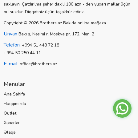
saxlayın. Çatdırılma şəhər daxili 100 azn - den yuxarı mallar üçün
pulsuzdur. Diqqətiniz üçün təşəkkür edirik.
Copyright © 2026 Brothers.az Bakıda online mağaza
Ünvan
Bakı ş, Nəsimi r, Moskva pr. 172, Mən. 2
Telefon:
+994 51 448 72 18
+994 50 250 44 11
E-mail:
office@brothers.az
Menular
Ana Səhifə
Haqqımızda
Outlet
Xəbərlər
Əlaqə