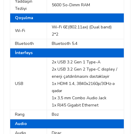
Yaddaşın
5600 So-Dimm RAM
Tezliyi
Qoşulma
Wi-Fi 6E(802.11ax) (Dual band)
Wi-Fi
2*2
Bluetooth
Bluetooth 5.4
İnterfeys
2x USB 3.2 Gen 1 Type-A
2x USB 3.2 Gen 2 Type-C displey /
enerji çatdırılmasını dəstəkləyir
USB
1x HDMI 1.4, 3840x2160p/30Hz-ə
qədər
1x 3,5 mm Combo Audio Jack
1x RJ45 Gigabit Ethernet
Rəng
Boz
Audio
Audio
Dirac