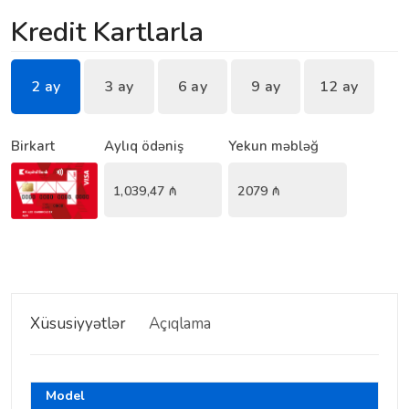
Kredit Kartlarla
2 ay
3 ay
6 ay
9 ay
12 ay
Birkart
Aylıq ödəniş
Yekun məbləğ
1,039,47
₼
2079
₼
Xüsusiyyətlər
Açıqlama
Model