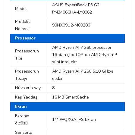
ASUS ExpertBook P3 G2
Model
PM3406CHA-LY0062
Produkt
90NX09U2-M00280
Nömrəsi
Prosessor
AMD Ryzen AI 7 260 prosessor,
Prosessorun
16-dan çox TOP-da AMD Ryzen™
Tipi
süni intellekt
Prosessorun
AMD Ryzen AI 7 260 5.10 GHz-ə
Tezliyi
qədər
Nüvələrin sayı
8
Keş Yaddaş
16 MB SmartCache
Ekran
Ekranın
14" WQXGA İPS Ekran
ölçüsü
Sensorlu