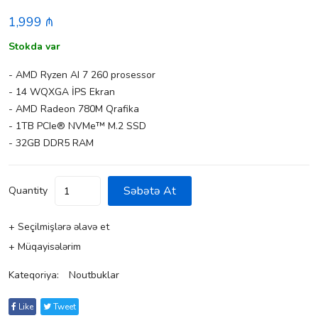
1,999 ₼
Stokda var
- AMD Ryzen AI 7 260 prosessor
- 14 WQXGA İPS Ekran
- AMD Radeon 780M Qrafika
- 1TB PCIe® NVMe™ M.2 SSD
- 32GB DDR5 RAM
Səbətə At
Quantity
+ Seçilmişlərə əlavə et
+ Müqayisələrim
Kateqoriya:
Noutbuklar
Like
Tweet