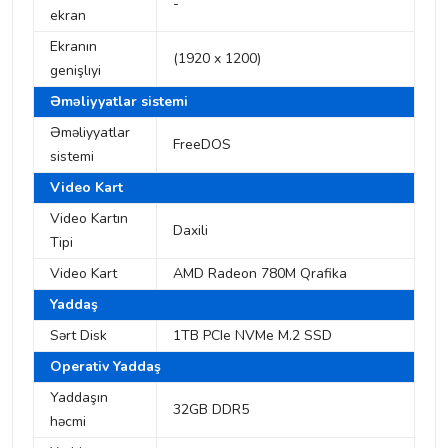
-
ekran
Ekranın
(1920 x 1200)
genişlıyi
Əməliyyatlar sistemi
Əməliyyatlar
FreeDOS
sistemi
Video Kart
Video Kartın
Daxili
Tipi
Video Kart
AMD Radeon 780M Qrafika
Yaddaş
Sərt Disk
1TB PCIe NVMe M.2 SSD
Operativ Yaddaş
Yaddaşın
32GB DDR5
həcmi