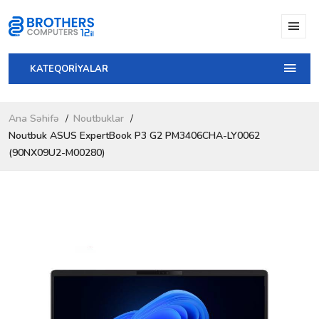
KATEQORİYALAR
Ana Səhifə
Noutbuklar
Noutbuk ASUS ExpertBook P3 G2 PM3406CHA-LY0062
(90NX09U2-M00280)