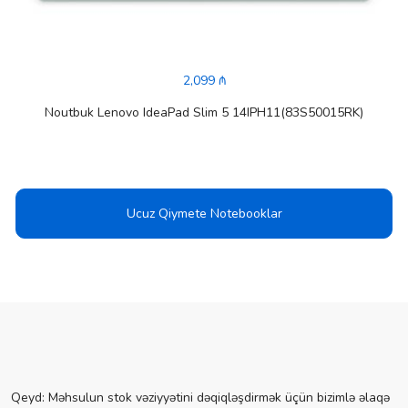
2,099 ₼
Noutbuk Lenovo IdeaPad Slim 5 14IPH11(83S50015RK)
Ucuz Qiymete Notebooklar
Qeyd: Məhsulun stok vəziyyətini dəqiqləşdirmək üçün bizimlə əlaqə