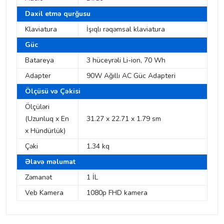
Daxil etmə qurğusu
Klaviatura
İşıqlı rəqəmsal klaviatura
Güc
Batareya
3 hüceyrəli Li-ion, 70 Wh
Adapter
90W Ağıllı AC Güc Adapteri
Ölçüsü və Çəkisi
Ölçüləri
(Uzunluq x En
31.27 x 22.71 x 1.79 sm
x Hündürlük)
Çəki
1.34 kq
Əlavə məlumat
Zəmanət
1 İL
Veb Kamera
1080p FHD kamera