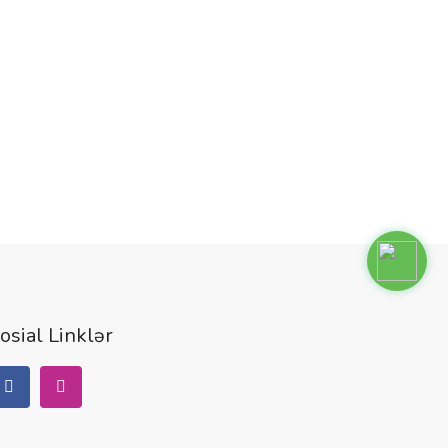
Nout
G1
(90
osial Linklər