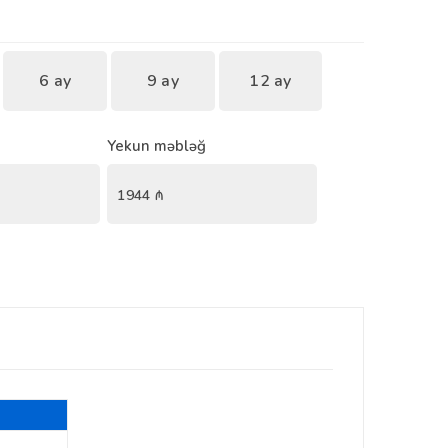
6 ay
9 ay
12 ay
Yekun məbləğ
1944
₼