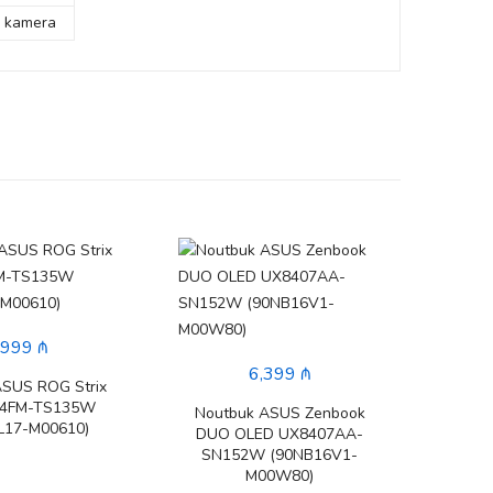
D kamera
,999 ₼
6,399 ₼
ASUS ROG Strix
14FM-TS135W
Noutbuk ASUS Zenbook
L17-M00610)
DUO OLED UX8407AA-
SN152W (90NB16V1-
M00W80)