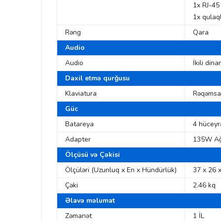
1x RJ-45
1x qulaq
Rəng
Qara
Audio
Audio
İkili dina
Daxil etmə qurğusu
Klaviatura
Rəqəmsal 
Güc
Batareya
4 hüceyrə
Adapter
135W Ağı
Ölçüsü və Çəkisi
Ölçüləri (Uzunluq x En x Hündürlük)
37 x 26 
Çəki
2.46 kq
Əlavə məlumat
Zəmanət
1 İL