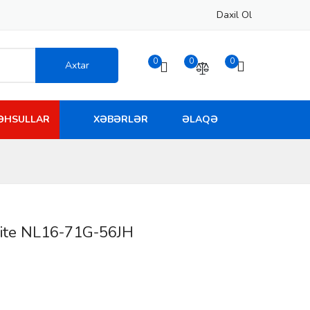
Daxil Ol
0
0
0
Axtar
MƏHSULLAR
XƏBƏRLƏR
ƏLAQƏ
Lite NL16-71G-56JH