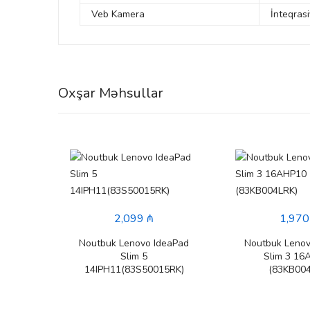
Veb Kamera
İnteqras
Oxşar Məhsullar
2,099 ₼
1,970
Noutbuk Lenovo IdeaPad
Noutbuk Lenov
Slim 5
Slim 3 16
14IPH11(83S50015RK)
(83KB004