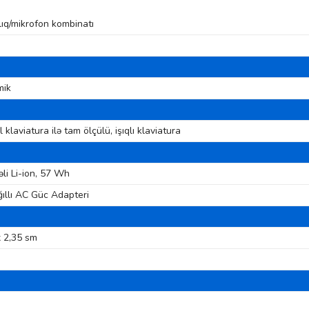
lıq/mikrofon kombinatı
mik
klaviatura ilə tam ölçülü, işıqlı klaviatura
li Li-ion, 57 Wh
llı AC Güc Adapteri
x 2,35 sm