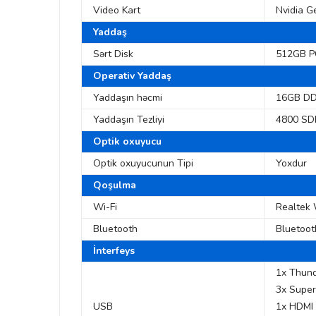
Video Kart
Nvidia 
Yaddaş
Sərt Disk
512GB P
Operativ Yaddaş
Yaddaşın həcmi
16GB D
Yaddaşın Tezliyi
4800 S
Optik oxuyucu
Optik oxuyucunun Tipi
Yoxdur
Qoşulma
Wi-Fi
Realtek 
Bluetooth
Bluetoot
İnterfeys
1x Thun
3x Supe
USB
1x HDMI 