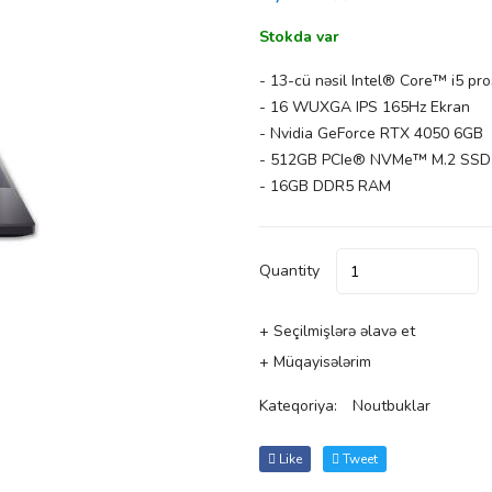
Stokda var
- 13-cü nəsil Intel® Core™ i5 pr
- 16 WUXGA IPS 165Hz Ekran
- Nvidia GeForce RTX 4050 6GB
- 512GB PCIe® NVMe™ M.2 SSD
- 16GB DDR5 RAM
Quantity
+ Seçilmişlərə əlavə et
+ Müqayisələrim
Kateqoriya:
Noutbuklar
Like
Tweet