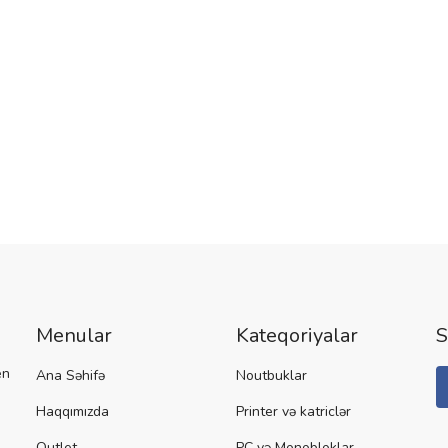
Menular
Kateqoriyalar
S
en
Ana Səhifə
Noutbuklar
Haqqımızda
Printer və katriclər
Outlet
PC və Monobloklar