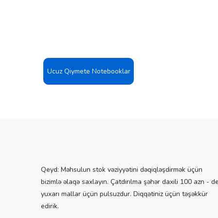
nkBook
JUFW)
Ucuz Qiymete Notebooklar
Qeyd: Məhsulun stok vəziyyətini dəqiqləşdirmək üçün
bizimlə əlaqə saxlayın. Çatdırılma şəhər daxili 100 azn - d
yuxarı mallar üçün pulsuzdur. Diqqətiniz üçün təşəkkür
edirik.