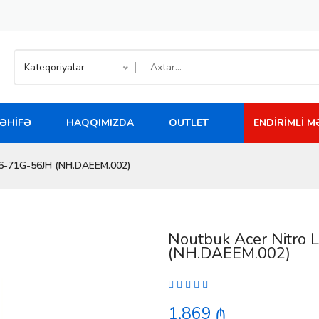
Kateqoriyalar
ƏHIFƏ
HAQQIMIZDA
OUTLET
ENDIRIMLI 
L16-71G-56JH (NH.DAEEM.002)
Noutbuk Acer Nitro 
(NH.DAEEM.002)
1,869 ₼