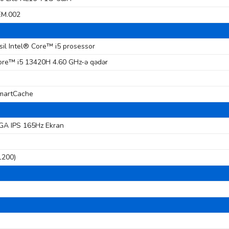
M.002
sil Intel® Core™ i5 prosessor
ore™ i5 13420H 4.60 GHz-ə qədər
martCache
A IPS 165Hz Ekran
1200)