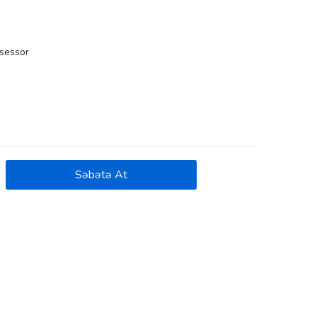
osessor
Səbətə At