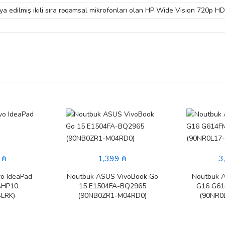
iya edilmiş ikili sıra rəqəmsal mikrofonları olan HP Wide Vision 720p H
 ₼
1,399 ₼
3
o IdeaPad
Noutbuk ASUS VivoBook Go
Noutbuk 
AHP10
15 E1504FA-BQ2965
G16 G6
LRK)
(90NB0ZR1-M04RD0)
(90NR0