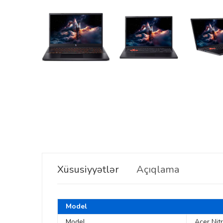
Xüsusiyyətlər
Açıqlama
Model
Model
Acer Nit