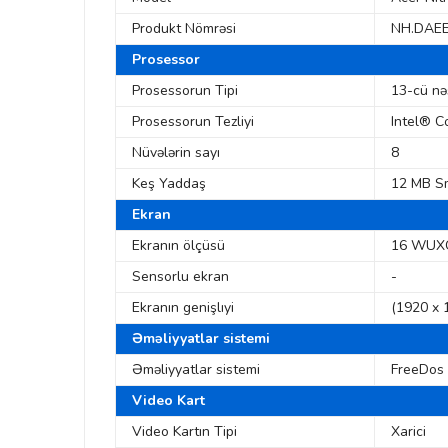
Produkt Nömrəsi
NH.DAEE
Prosessor
Prosessorun Tipi
13-cü nə
Prosessorun Tezliyi
Intel® C
Nüvələrin sayı
8
Keş Yaddaş
12 MB S
Ekran
Ekranın ölçüsü
16 WUXG
Sensorlu ekran
-
Ekranın genişlıyi
(1920 x 
Əməliyyatlar sistemi
Əməliyyatlar sistemi
FreeDos
Video Kart
Video Kartın Tipi
Xarici