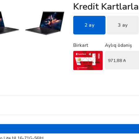
Kredit Kartlarla
2 ay
3 ay
Birkart
Aylıq ödəniş
971,88
₼
ro Lite NL16-71G-56JH