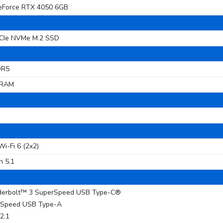
GeForce RTX 4050 6GB
CIe NVMe M.2 SSD
DR5
DRAM
Wi-Fi 6 (2x2)
h 5.1
derbolt™ 3 SuperSpeed USB Type-C®
rSpeed USB Type-A
2.1