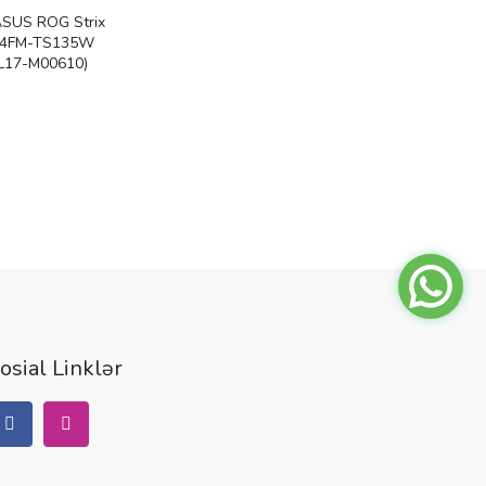
ASUS ROG Strix
Nout
14FM-TS135W
G1
L17-M00610)
(90
osial Linklər