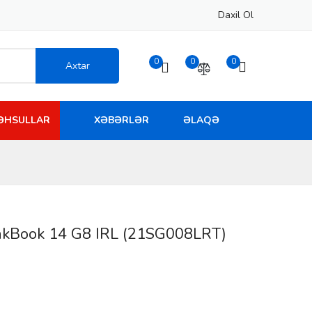
Daxil Ol
0
0
0
Axtar
MƏHSULLAR
XƏBƏRLƏR
ƏLAQƏ
nkBook 14 G8 IRL (21SG008LRT)