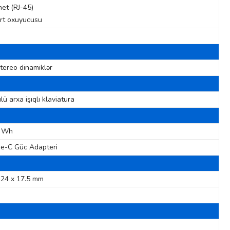
net (RJ-45)
rt oxuyucusu
tereo dinamiklər
ülü arxa işıqlı klaviatura
5 Wh
e-C Güc Adapteri
224 x 17.5 mm