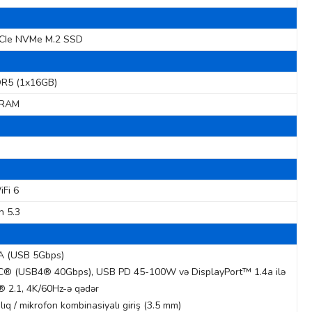
CIe NVMe M.2 SSD
R5 (1x16GB)
DRAM
iFi 6
h 5.3
A (USB 5Gbps)
C® (USB4® 40Gbps), USB PD 45-100W və DisplayPort™ 1.4a ilə
 2.1, 4K/60Hz-ə qədər
ıq / mikrofon kombinasiyalı giriş (3.5 mm)