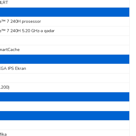
8LRT
re™ 7 240H prosessor
re™ 7 240H 5.20 GHz-ə qədər
martCache
GA IPS Ekran
1200)
fika