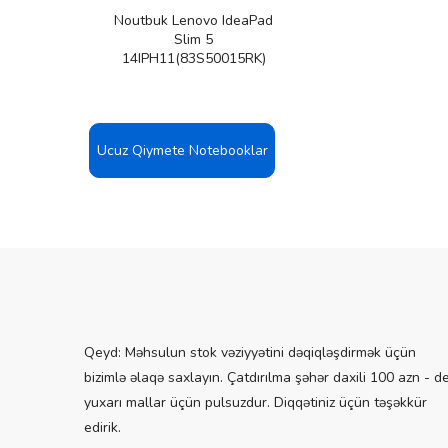
nkBook
Noutbuk Lenovo IdeaPad
JUFW)
Slim 5
14IPH11(83S50015RK)
Ucuz Qiymete Notebooklar
Qeyd: Məhsulun stok vəziyyətini dəqiqləşdirmək üçün
bizimlə əlaqə saxlayın. Çatdırılma şəhər daxili 100 azn - d
yuxarı mallar üçün pulsuzdur. Diqqətiniz üçün təşəkkür
edirik.