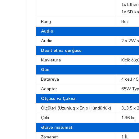
1x Ether
1x SD ka
Rəng
Boz
Audio
Audio
2 x 2W s
Daxil etmə qurğusu
Klaviatura
Kiçik ölç
Güc
Batareya
4 cell 4
Adapter
65W Typ
Ölçüsü və Çəkisi
Ölçüləri (Uzunluq x En x Hündürlük)
313.5 x 
Çəki
1.36 kq
Əlavə məlumat
Zəmanət
1 İL