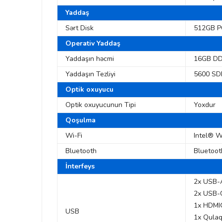
Yaddaş
Sərt Disk
512GB P
Operativ Yaddaş
Yaddaşın həcmi
16GB DD
Yaddaşın Tezliyi
5600 S
Optik oxuyucu
Optik oxuyucunun Tipi
Yoxdur
Qoşulma
Wi-Fi
Intel® W
Bluetooth
Bluetoot
İnterfeys
2x USB-
2x USB-
1x HDMI®
USB
1x Qulaql