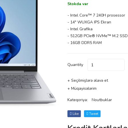
Stokda var
- Intel Core™ 7 240H prosessor
- 14" WUXGA IPS Ekran
- Intel Grafika
- 512GB PCIe® NVMe™ M.2 SSD
- 16GB DDR5 RAM
Quantity
+ Seçilmişlərə əlavə et
+ Müqayisələrim
Kateqoriya:
Noutbuklar
Like
Tweet