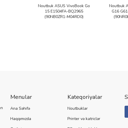
Noutbuk ASUS VivoBook Go
Noutbuk 
15 E1504FA-BQ2965
G16 G6
(90NB0ZR1-M04RD0)
(90NR0
Menular
Kateqoriyalar
S
en
Ana Səhifə
Noutbuklar
Haqqımızda
Printer və katriclər