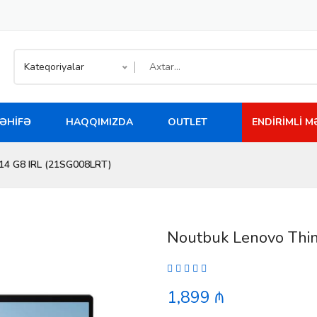
Kateqoriyalar
ƏHIFƏ
HAQQIMIZDA
OUTLET
ENDIRIMLI 
14 G8 IRL (21SG008LRT)
Noutbuk Lenovo Thi
1,899 ₼