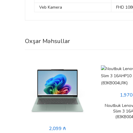
Veb Kamera
FHD 1080
Oxşar Məhsullar
1,970
Noutbuk Lenov
Slim 3 16
(83KB004
2,099 ₼