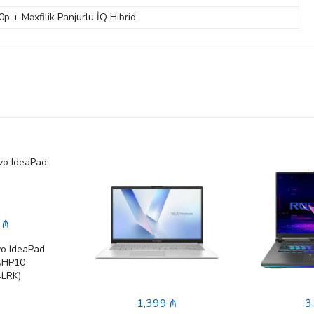
p + Məxfilik Panjurlu İQ Hibrid
 ₼
o IdeaPad
AHP10
LRK)
1,399 ₼
3