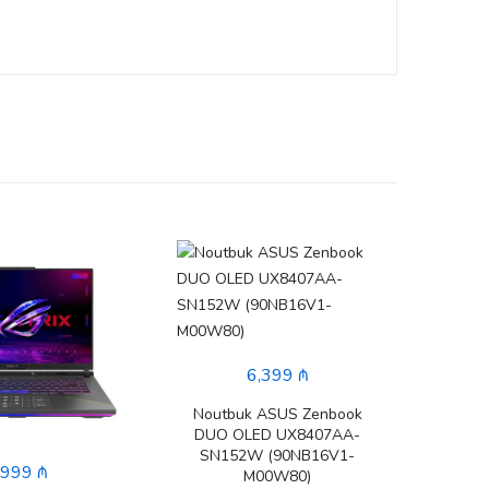
6,399 ₼
Noutbuk ASUS Zenbook
DUO OLED UX8407AA-
SN152W (90NB16V1-
,999 ₼
M00W80)