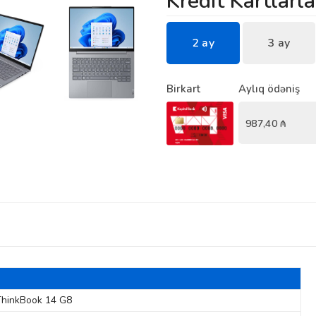
Kredit Kartlarla
2 ay
3 ay
Birkart
Aylıq ödəniş
987,40
₼
ThinkBook 14 G8