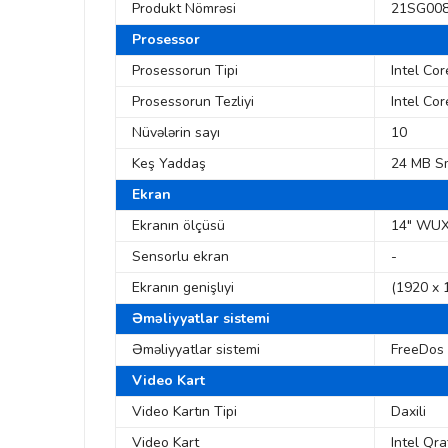
Produkt Nömrəsi
21SG00
Prosessor
Prosessorun Tipi
Intel Co
Prosessorun Tezliyi
Intel Co
Nüvələrin sayı
10
Keş Yaddaş
24 MB S
Ekran
Ekranın ölçüsü
14" WUX
Sensorlu ekran
-
Ekranın genişlıyi
(1920 x 
Əməliyyatlar sistemi
Əməliyyatlar sistemi
FreeDos
Video Kart
Video Kartın Tipi
Daxili
Video Kart
Intel Qra