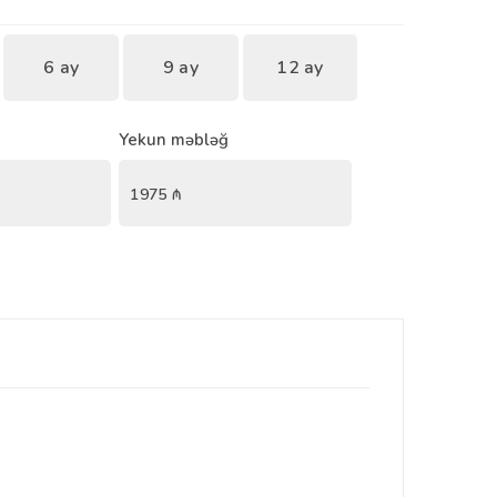
6 ay
9 ay
12 ay
Yekun məbləğ
1975
₼