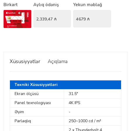
Birkart
Aylıq ödəniş
Yekun məbləğ
2,339,47
₼
4679
₼
Xüsusiyyətlər
Açıqlama
Texniki Xüsusiyyətləri
Ekran ölçüsü
31.5"
Panel texnologiyası
4K IPS
Əyim
-
Parlaqlıq
250~1000 cd / m²
2 x Thunderbolt 4