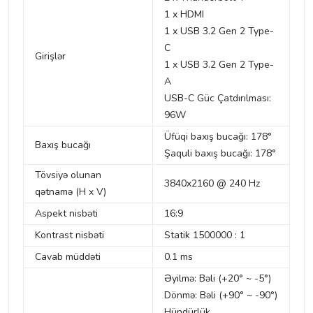
1 x HDMI
1 x USB 3.2 Gen 2 Type-
C
Girişlər
1 x USB 3.2 Gen 2 Type-
A
USB-C Güc Çatdırılması:
96W
Üfüqi baxış bucağı: 178°
Baxış bucağı
Şaquli baxış bucağı: 178°
Tövsiyə olunan
3840x2160 @ 240 Hz
qətnamə (H x V)
Aspekt nisbəti
16:9
Kontrast nisbəti
Statik 1500000 : 1
Cavab müddəti
0.1 ms
Əyilmə: Bəli (+20° ~ -5°)
Dönmə: Bəli (+90° ~ -90°)
Hündürlük