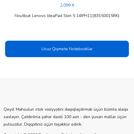
2,099 ₼
Noutbuk Lenovo IdeaPad Slim 5 14IPH11(83S50015RK)
Ucuz Qiymete Notebooklar
Qeyd: Məhsulun stok vəziyyətini dəqiqləşdirmək üçün bizimlə əlaqə
saxlayın. Çatdırılma şəhər daxili 100 azn - den yuxarı mallar üçün
pulsuzdur. Diqqətiniz üçün təşəkkür edirik.