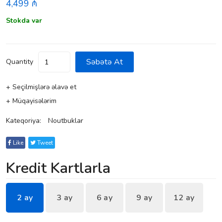
4,499 ₼
Stokda var
Səbətə At
Quantity
+ Seçilmişlərə əlavə et
+ Müqayisələrim
Kateqoriya:
Noutbuklar
Like
Tweet
Kredit Kartlarla
2 ay
3 ay
6 ay
9 ay
12 ay