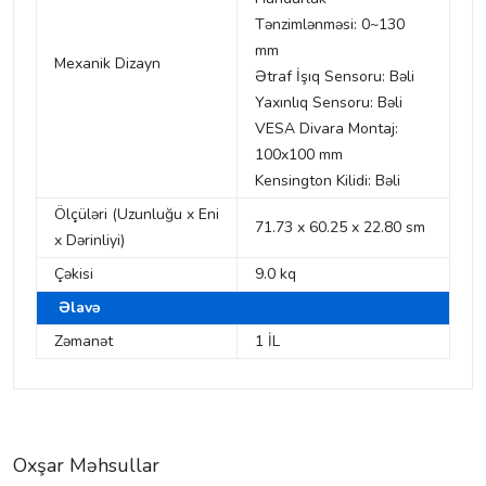
Tənzimlənməsi: 0~130
mm
Mexanik Dizayn
Ətraf İşıq Sensoru: Bəli
Yaxınlıq Sensoru: Bəli
VESA Divara Montaj:
100x100 mm
Kensington Kilidi: Bəli
Ölçüləri (Uzunluğu x Eni
71.73 x 60.25 x 22.80 sm
x Dərinliyi)
Çəkisi
9.0 kq
Əlavə
Zəmanət
1 İL
Oxşar Məhsullar