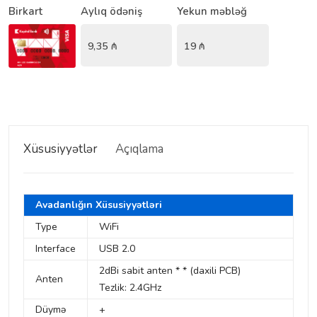
Birkart
Aylıq ödəniş
Yekun məbləğ
9,35
₼
19
₼
Xüsusiyyətlər
Açıqlama
Avadanlığın Xüsusiyyətləri
Type
WiFi
Interface
USB 2.0
2dBi sabit anten * * (daxili PCB)
Anten
Tezlik: 2.4GHz
Düymə
+