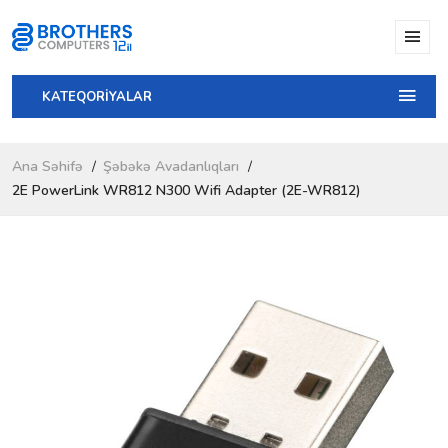
KATEQORİYALAR
Ana Səhifə
Şəbəkə Avadanlıqları
2E PowerLink WR812 N300 Wifi Adapter (2E-WR812)