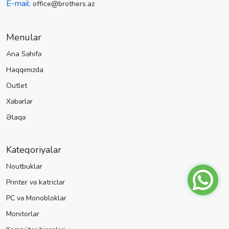
E-mail:
office@brothers.az
Menular
Ana Səhifə
Haqqımızda
Outlet
Xəbərlər
Əlaqə
Kateqoriyalar
Noutbuklar
Printer və katriclər
PC və Monobloklar
Monitorlar