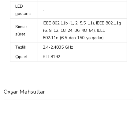
LED
-
göstərici
IEEE 802.11b (1, 2, 5,5, 11), IEEE 802.11g
Simsiz
(6, 9, 12, 18, 24, 36, 48, 54), IEEE
sürət
802.11n (6,5-dən 150-yə qədər)
Tezlik
2.4-2.4835 GHz
Çipset
RTL8192
Oxşar Məhsullar