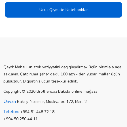
Ucuz Qiymete Notebooklar
Qeyd: Məhsulun stok vəziyyətini dəqiqləşdirmək üçün bizimlə əlaqə
saxlayın. Çatdırılma şəhər daxili 100 azn - den yuxarı mallar üçün
pulsuzdur. Diqqətiniz üçün təşəkkür edirik.
Copyright © 2026 Brothers.az Bakıda online mağaza
Ünvan
Bakı ş, Nəsimi r, Moskva pr. 172, Mən. 2
Telefon:
+994 51 448 72 18
+994 50 250 44 11