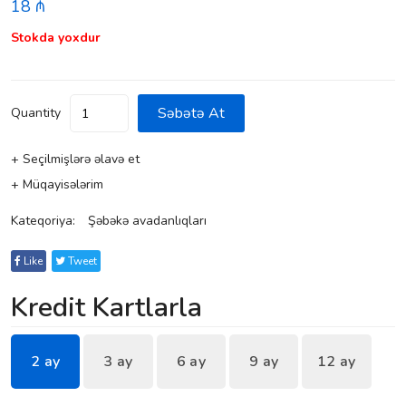
18 ₼
Stokda yoxdur
Səbətə At
Quantity
+ Seçilmişlərə əlavə et
+ Müqayisələrim
Kateqoriya:
Şəbəkə avadanlıqları
Like
Tweet
Kredit Kartlarla
2 ay
3 ay
6 ay
9 ay
12 ay