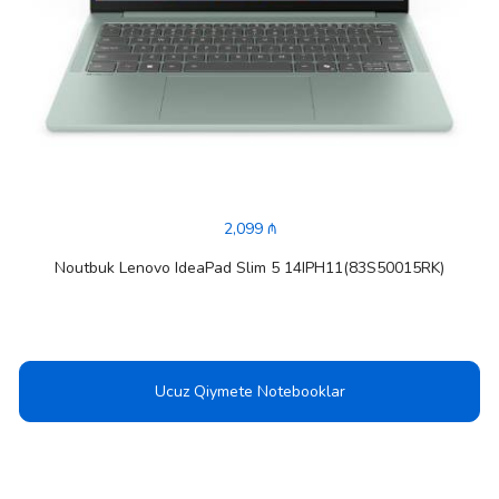
2,099 ₼
Noutbuk Lenovo IdeaPad Slim 5 14IPH11(83S50015RK)
Ucuz Qiymete Notebooklar