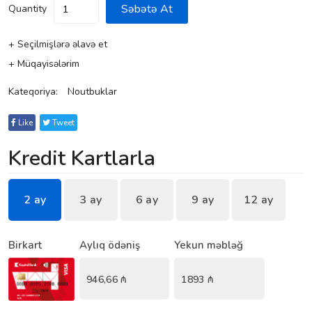
Səbətə At
Quantity
+ Seçilmişlərə əlavə et
+ Müqayisələrim
Kateqoriya:
Noutbuklar
Like
Tweet
Kredit Kartlarla
2 ay
3 ay
6 ay
9 ay
12 ay
Birkart
Aylıq ödəniş
Yekun məbləğ
946,66
₼
1893
₼