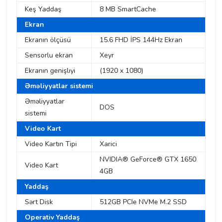
Keş Yaddaş
8 MB SmartCache
Ekran
Ekranın ölçüsü
15.6 FHD İPS 144Hz Ekran
Sensorlu ekran
Xeyr
Ekranın genişlıyi
(1920 x 1080)
Əməliyyatlar sistemi
Əməliyyatlar
DOS
sistemi
Video Kart
Video Kartın Tipi
Xarici
NVIDIA® GeForce® GTX 1650
Video Kart
4GB
Yaddaş
Sərt Disk
512GB PCIe NVMe M.2 SSD
Operativ Yaddaş