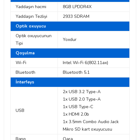
Yaddaşın həcmi
8GB LPDDR4X
Yaddaşın Tezliyi
2933 SDRAM
Optik oxuyucu
Optik oxuyucunun
Yoxdur
Tipi
Qoşulma
Wi-Fi
Intel Wi-Fi 6(802.11ax)
Bluetooth
Bluetooth 5.1
İnterfeys
2x USB 3.2 Type-A
1x USB 2.0 Type-A
1x USB Type-C
USB
1x HDMI 2.0b
1x 3.5mm Combo Audio Jack
Mikro SD kart oxuyucusu
Rəng
Qara