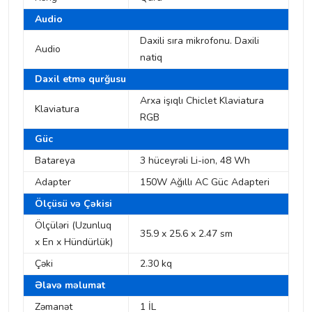
Audio
Daxili sıra mikrofonu. Daxili
Audio
natiq
Daxil etmə qurğusu
Arxa işıqlı Chiclet Klaviatura
Klaviatura
RGB
Güc
Batareya
3 hüceyrəli Li-ion, 48 Wh
Adapter
150W Ağıllı AC Güc Adapteri
Ölçüsü və Çəkisi
Ölçüləri (Uzunluq
35.9 x 25.6 x 2.47 sm
x En x Hündürlük)
Çəki
2.30 kq
Əlavə məlumat
Zəmanət
1 İL