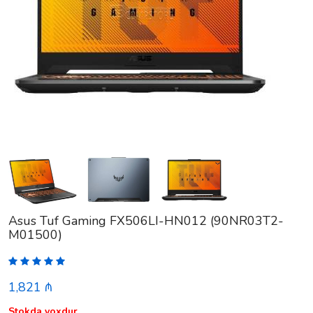
Asus Tuf Gaming FX506LI-HN012 (90NR03T2-
M01500)
1,821 ₼
Stokda yoxdur