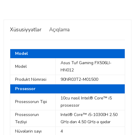
Xüsusiyyətlər
Açıqlama
Model
Asus Tuf Gaming FX506LI-
Model
HN012
Produkt Nömrəsi
90NR03T2-M01500
Prosessor
10cu nəsil Intel® Core™ i5
Prosessorun Tipi
prosessor
Prosessorun
Intel® Core™ i5-10300H 2.50
Tezliyi
GHz-dən 4.50 GHz-ə qədər
Nüvələrin sayı
4