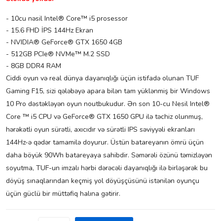
- 10cu nəsil Intel® Core™ i5 prosessor
- 15.6 FHD İPS 144Hz Ekran
- NVIDIA® GeForce® GTX 1650 4GB
- 512GB PCIe® NVMe™ M.2 SSD
- 8GB DDR4 RAM
Ciddi oyun və real dünya dayanıqlığı üçün istifadə olunan TUF
Gaming F15, sizi qələbəyə apara bilən tam yüklənmiş bir Windows
10 Pro dəstəkləyən oyun noutbukudur. Ən son 10-cu Nesil Intel®
Core ™ i5 CPU və GeForce® GTX 1650 GPU ilə təchiz olunmuş,
hərəkətli oyun sürətli, axıcıdır və sürətli IPS səviyyəli ekranları
144Hz-ə qədər tamamilə doyurur. Üstün batareyanın ömrü üçün
daha böyük 90Wh batareyaya sahibdir. Səmərəli özünü təmizləyən
soyutma, TUF-un imzalı hərbi dərəcəli dayanıqlığı ilə birləşərək bu
döyüş sınaqlarından keçmiş yol döyüşçüsünü istənilən oyunçu
üçün güclü bir müttəfiq halına gətirir.