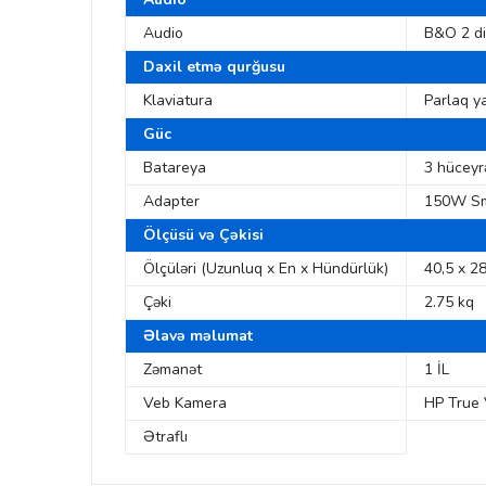
Audio
B&O 2 di
Daxil etmə qurğusu
Klaviatura
Parlaq ya
Güc
Batareya
3 hüceyrə
Adapter
150W Sm
Ölçüsü və Çəkisi
Ölçüləri (Uzunluq x En x Hündürlük)
40,5 x 2
Çəki
2.75 kq
Əlavə məlumat
Zəmanət
1 İL
Veb Kamera
HP True 
Ətraflı