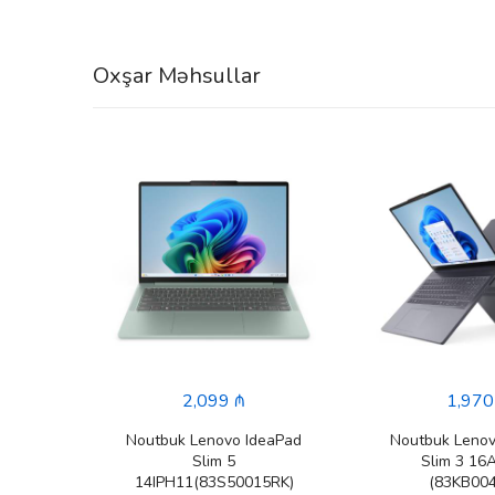
Oxşar Məhsullar
nkBook
JUFW)
2,099 ₼
1,970
Noutbuk Lenovo IdeaPad
Noutbuk Lenov
Slim 5
Slim 3 16
14IPH11(83S50015RK)
(83KB004