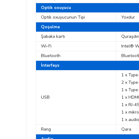
Optik oxuyucu
Optik oxuyucunun Tipi
Yoxdur
Qoşulma
Şəbəkə kartı
Quraşdır
Wi-Fi
Intel® W
Bluetooth
Bluetoot
İnterfeys
1 x Typ
2 x Type
1 x Type
USB
1 x HDMI
1 x RJ-4
1 x mikr
1 x audio
Rəng
Qara
Audio