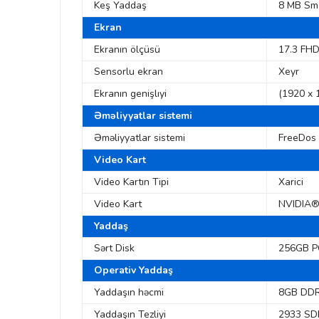
Keş Yaddaş
8 MB Sm
Ekran
Ekranın ölçüsü
17.3 FHD
Sensorlu ekran
Xeyr
Ekranın genişlıyi
(1920 x 
Əməliyyatlar sistemi
Əməliyyatlar sistemi
FreeDos
Video Kart
Video Kartın Tipi
Xarici
Video Kart
NVIDIA®
Yaddaş
Sərt Disk
256GB P
Operativ Yaddaş
Yaddaşın həcmi
8GB DDR4
Yaddaşın Tezliyi
2933 S