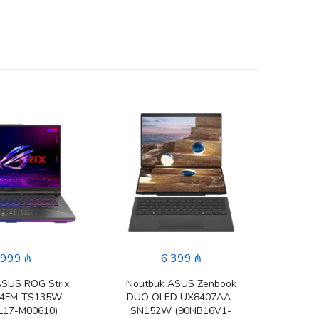
,999 ₼
6,399 ₼
ASUS ROG Strix
Noutbuk ASUS Zenbook
Nout
14FM-TS135W
DUO OLED UX8407AA-
G1
L17-M00610)
SN152W (90NB16V1-
(90