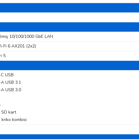
ılmış 10/100/1000 GbE LAN
i-Fi 6 AX201 (2x2)
h 5
e-C USB
-A USB 3.1
-A USB 3.0
5
o SD kart
 kriko kombisi