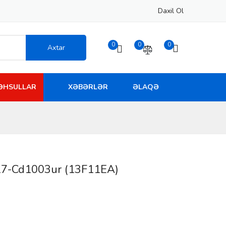
Daxil Ol
0
0
0
Axtar
MƏHSULLAR
XƏBƏRLƏR
ƏLAQƏ
 17-Cd1003ur (13F11EA)