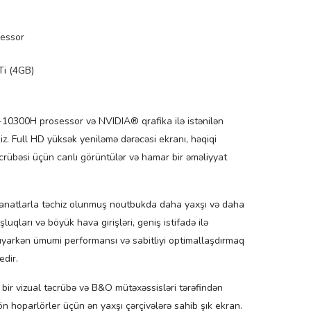
sessor
i (4GB)
5-10300H prosessor və NVIDIA® qrafika ilə istənilən
niz. Full HD yüksək yeniləmə dərəcəsi ekranı, həqiqi
əcrübəsi üçün canlı görüntülər və hamar bir əməliyyat
fanatlarla təchiz olunmuş noutbukda daha yaxşı və daha
uqları və böyük hava girişləri, geniş istifadə ilə
uyarkən ümumi performansı və sabitliyi optimallaşdırmaq
dir.
bir vizual təcrübə və B&O mütəxəssisləri tərəfindən
ön hoparlörler üçün ən yaxşı çərçivələrə sahib şık ekran.