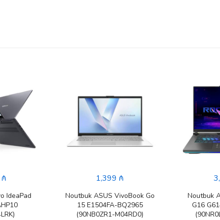
 ₼
1,399 ₼
3
o IdeaPad
Noutbuk ASUS VivoBook Go
Noutbuk 
AHP10
15 E1504FA-BQ2965
G16 G6
LRK)
(90NB0ZR1-M04RD0)
(90NR0