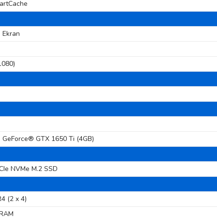
artCache
 Ekran
1080)
 GeForce® GTX 1650 Ti (4GB)
CIe NVMe M.2 SSD
 (2 x 4)
DRAM