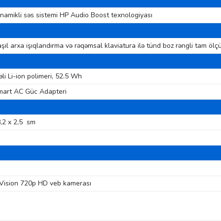
namikli səs sistemi HP Audio Boost texnologiyası
şıl arxa işıqlandırma və rəqəmsal klaviatura ilə tünd boz rəngli tam ölçü
li Li-ion polimeri, 52.5 Wh
art AC Güc Adapteri
8,2 x 2,5 sm
Vision 720p HD veb kamerası