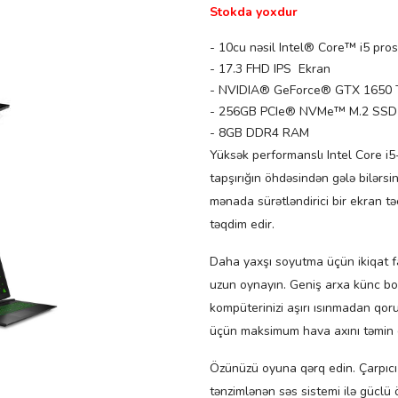
Stokda yoxdur
- 10cu nəsil Intel® Core™ i5 pro
- 17.3 FHD IPS Ekran
- NVIDIA® GeForce® GTX 1650 T
- 256GB PCIe® NVMe™ M.2 SSD
- 8GB DDR4 RAM
Yüksək performanslı Intel Core i
tapşırığın öhdəsindən gələ bilərsi
mənada sürətləndirici bir ekran t
təqdim edir.
Daha yaxşı soyutma üçün ikiqat 
uzun oynayın. Geniş arxa künc boşl
kompüterinizi aşırı ısınmadan qor
üçün maksimum hava axını təmin e
Özünüzü oyuna qərq edin. Çarpıcı 
tənzimlənən səs sistemi ilə güclü 