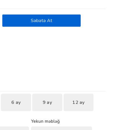
Səbətə At
6 ay
9 ay
12 ay
Yekun məbləğ