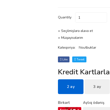
Quantity
+ Seçilmişlərə əlavə et
+ Müqayisələrim
Kateqoriya:
Noutbuklar
Like
Tweet
Kredit Kartlarla
2 ay
3 ay
Birkart
Aylıq ödəniş