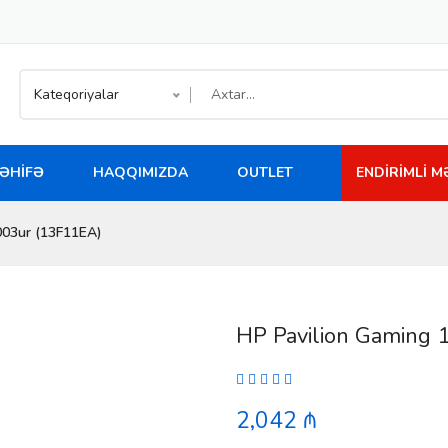
Kateqoriyalar
ƏHIFƏ
HAQQIMIZDA
OUTLET
ENDIRIMLI 
003ur (13F11EA)
HP Pavilion Gaming
2,042 ₼