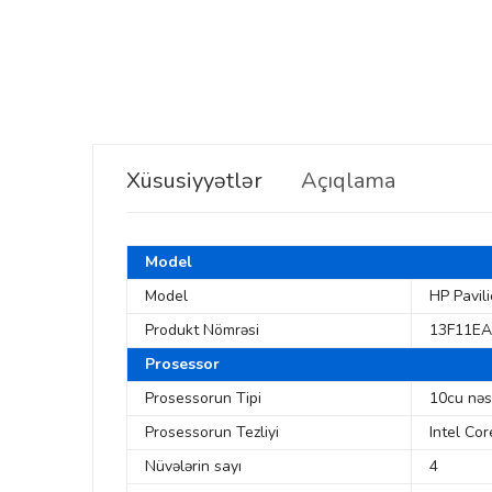
Xüsusiyyətlər
Açıqlama
Model
Model
HP Pavil
Produkt Nömrəsi
13F11EA
Prosessor
Prosessorun Tipi
10cu nəs
Prosessorun Tezliyi
Intel Co
Nüvələrin sayı
4