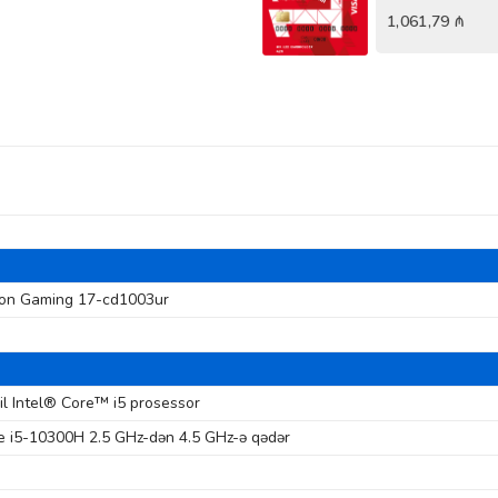
1,061,79
₼
ion Gaming 17-cd1003ur
il Intel® Core™ i5 prosessor
re i5-10300H 2.5 GHz-dən 4.5 GHz-ə qədər