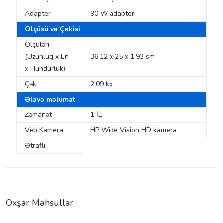
Adapter
90 W adapteri
Ölçüsü və Çəkisi
Ölçüləri
(Uzunluq x En
36,12 x 25 x 1,93 sm
x Hündürlük)
Çəki
2.09 kq
Əlavə məlumat
Zəmanət
1 İL
Veb Kamera
HP Wide Vision HD kamera
Ətraflı
Oxşar Məhsullar