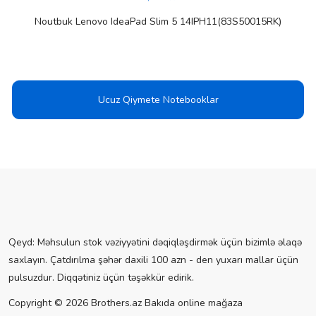
Noutbuk Lenovo IdeaPad Slim 5 14IPH11(83S50015RK)
Ucuz Qiymete Notebooklar
Qeyd: Məhsulun stok vəziyyətini dəqiqləşdirmək üçün bizimlə əlaqə
saxlayın. Çatdırılma şəhər daxili 100 azn - den yuxarı mallar üçün
pulsuzdur. Diqqətiniz üçün təşəkkür edirik.
Copyright © 2026 Brothers.az Bakıda online mağaza