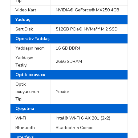
Tipi
Video Kart
NVIDIA® GeForce® MX250 4GB
Yaddaş
Sərt Disk
512GB PCIe® NVMe™ M.2 SSD
Operativ Yaddaş
Yaddaşın həcmi
16 GB DDR4
Yaddaşın
2666 SDRAM
Tezliyi
Optik oxuyucu
Optik
oxuyucunun
Yoxdur
Tipi
Qoşulma
Wi-Fi
Intel® Wi-Fi 6 AX 201 (2x2)
Bluetooth
Bluetooth 5 Combo
İnterfeys