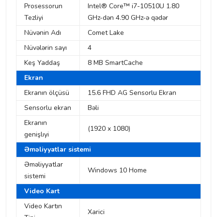
Prosessorun
Intel® Core™ i7-10510U 1.80
Tezliyi
GHz-dən 4.90 GHz-ə qədər
Nüvənin Adı
Comet Lake
Nüvələrin sayı
4
Keş Yaddaş
8 MB SmartCache
Ekran
Ekranın ölçüsü
15.6 FHD AG Sensorlu Ekran
Sensorlu ekran
Bəli
Ekranın
(1920 x 1080)
genişlıyi
Əməliyyatlar sistemi
Əməliyyatlar
Windows 10 Home
sistemi
Video Kart
Video Kartın
Xarici