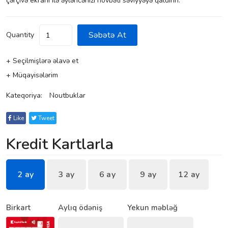
çərçivə ekranı ilə əyləncənizi növbəti səviyyəyə qaldırın.
Səbətə At
Quantity
+ Seçilmişlərə əlavə et
+ Müqayisələrim
Kateqoriya:
Noutbuklar
Like
Tweet
Kredit Kartlarla
2 ay
3 ay
6 ay
9 ay
12 ay
Birkart
Aylıq ödəniş
Yekun məbləğ