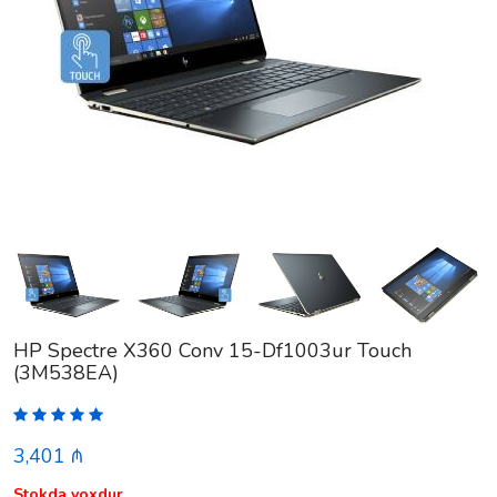
HP Spectre X360 Conv 15-Df1003ur Touch
(3M538EA)
3,401 ₼
Stokda yoxdur