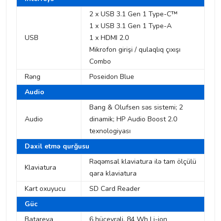
2 x USB 3.1 Gen 1 Type-C™
1 x USB 3.1 Gen 1 Type-A
USB
1 x HDMI 2.0
Mikrofon girişi / qulaqlıq çıxışı
Combo
Rəng
Poseidon Blue
Audio
Bang & Olufsen səs sistemi; 2
Audio
dinamik; HP Audio Boost 2.0
texnologiyası
Daxil etmə qurğusu
Rəqəmsal klaviatura ilə tam ölçülü
Klaviatura
qara klaviatura
Kart oxuyucu
SD Card Reader
Güc
Batareya
6 hüceyrəli, 84 Wh Li-ion