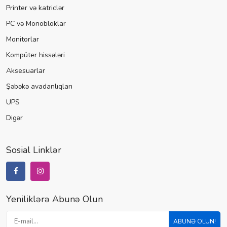
Printer və katriclər
PC və Monobloklar
Monitorlar
Kompüter hissələri
Aksesuarlar
Şəbəkə avadanlıqları
UPS
Digər
Sosial Linklər
Yeniliklərə Abunə Olun
ABUNƏ OLUN!