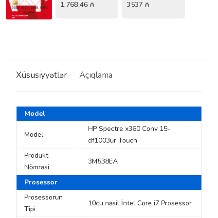
1,768,46
₼
3537
₼
Xüsusiyyətlər
Açıqlama
Model
HP Spectre x360 Conv 15-
Model
df1003ur Touch
Produkt
3M538EA
Nömrəsi
Prosessor
Prosessorun
10cu nəsil İntel Core i7 Prosessor
Tipi