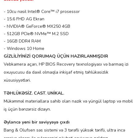
- 10cu nəsil Intel® Core™ i7 prosessor
- 15.6 FHD AG Ekran
- NVIDIA® GeForce® MX250 4GB
- 512GB PCIe® NVMe™ M.2 SSD
- 16GB DDR4 RAM
- Windows 10 Home
GİZLİLİYİNİZİ QORUMAQ ÜÇÜN HAZIRLANMIŞDIR
Vebkamera açarı, HP BIOS Recovery texnologiyası və barmaq izi
oxuyucusu da daxil olmaqla inkişaf etmiş təhlükəsizlik
xüsusiyyətləri.
TƏHLÜKƏSİZ. CAST. UNİKAL.
Mükəmməl materiallara sahib olan nazik və yüngül laptop və mobil
iş üçün bənzərsiz dizayn.
Əyləncə yeni bir səviyyəyə çıxdı
Bang & Olufsen səs sistemi və 3 tərəfli yüksək tərifli, ultra incə