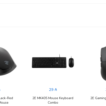
₼
29 ₼
lack-Red
2E MK405 Mouse Keyboard
2E Gamin
Mouse
Combo