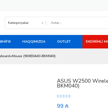
Kateqoriyalar
ƏHIFƏ
HAQQIMIZDA
OUTLET
ENDIRIMLI 
yboard+Mouse (90XB0440-BKM040)
ASUS W2500 Wirele
BKM040)
99 ₼