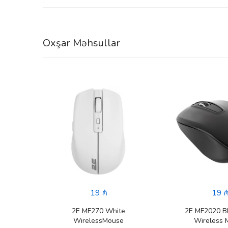
Oxşar Məhsullar
BP2701
06L0-
19 ₼
19 
2E MF270 White
2E MF2020 B
WirelessMouse
Wireless 