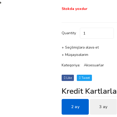
Stokda yoxdur
Quantity
+ Seçilmişlərə əlavə et
+ Müqayisələrim
Kateqoriya:
Aksesuarlar
Like
Tweet
Kredit Kartlarla
2 ay
3 ay