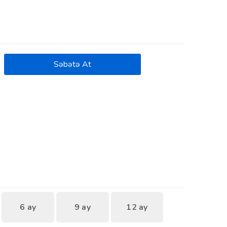
Səbətə At
6 ay
9 ay
12 ay