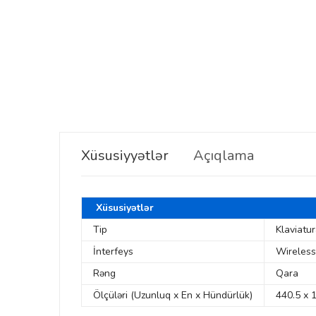
Xüsusiyyətlər
Açıqlama
Xüsusiyətlər
Tip
Klaviatu
İnterfeys
Wireles
Rəng
Qara
Ölçüləri (Uzunluq x En x Hündürlük)
440.5 х 