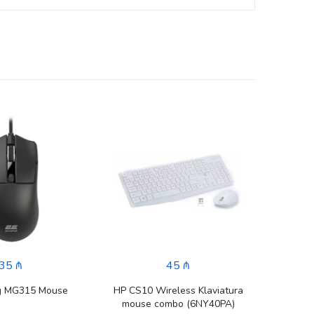
35 ₼
45 ₼
g MG315 Mouse
HP CS10 Wireless Klaviatura
ASU
mouse combo (6NY40PA)
Çantas