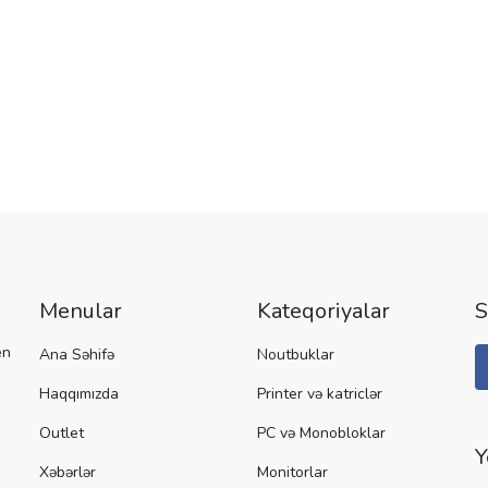
Menular
Kateqoriyalar
S
en
Ana Səhifə
Noutbuklar
Haqqımızda
Printer və katriclər
Outlet
PC və Monobloklar
Y
Xəbərlər
Monitorlar