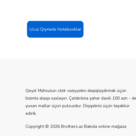
Ucuz Qiymete Notebooklar
Qeyd: Məhsulun stok vəziyyətini dəqiqləşdirmək üçün
bizimlə əlaqə saxlayın. Çatdırılma şəhər daxili 100 azn - d
yuxarı mallar üçün pulsuzdur. Diqqətiniz üçün təşəkkür
edirik.
Copyright © 2026 Brothers.az Bakıda online mağaza