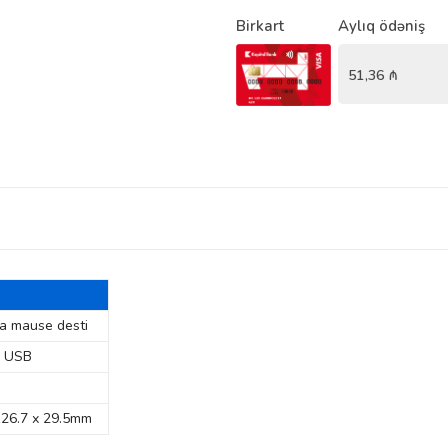
Birkart
Aylıq ödəniş
51,36
₼
ra mause desti
s USB
126.7 х 29.5mm