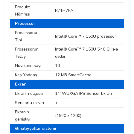
Produkt
BZ1H7EA
Nömrəsi
Prosessor
Prosessorun
Intel® Core™ 7 150U prosessor
Tipi
Prosessorun
Intel® Core™ 7 150U 5.40 GHz-ə
Tezliyi
qədər
Nüvələrin sayı
10
Keş Yaddaş
12 MB SmartCache
Ekran
Ekranın ölçüsü
14' WUXGA IPS Sensor Ekran
Sensorlu ekran
+
Ekranın
(1920 x 1200)
genişlıyi
Əməliyyatlar sistemi