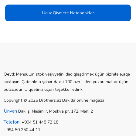
Ucuz Qiymete Notebooklar
Qeyd: Məhsulun stok vəziyyətini dəqiqləşdirmək üçün bizimlə əlaqə
saxlayın. Çatdırılma şəhər daxili 100 azn - den yuxarı mallar üçün
pulsuzdur. Diqqətiniz üçün təşəkkür edirik.
Copyright © 2026 Brothers.az Bakıda online mağaza
Ünvan
Bakı ş, Nəsimi r, Moskva pr. 172, Mən. 2
Telefon:
+994 51 448 72 18
+994 50 250 44 11