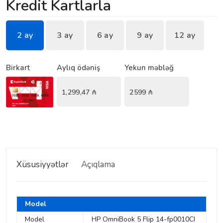
Kredit Kartlarla
2 ay
3 ay
6 ay
9 ay
12 ay
Birkart
Aylıq ödəniş
Yekun məbləğ
1,299,47
₼
2599
₼
Xüsusiyyətlər
Açıqlama
Model
Model
HP OmniBook 5 Flip 14-fp0010CI