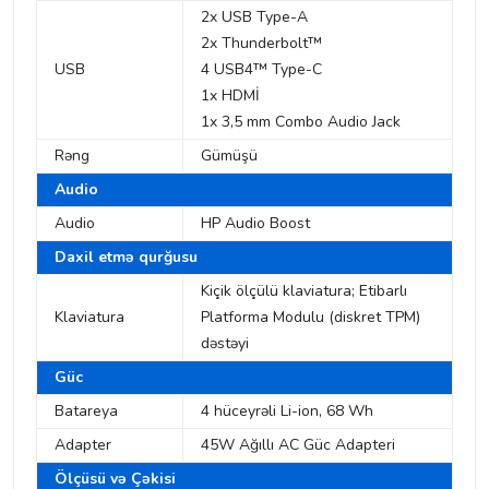
2x USB Type-A
2x Thunderbolt™
USB
4 USB4™ Type-C
1x HDMİ
1x 3,5 mm Combo Audio Jack
Rəng
Gümüşü
Audio
Audio
HP Audio Boost
Daxil etmə qurğusu
Kiçik ölçülü klaviatura; Etibarlı
Klaviatura
Platforma Modulu (diskret TPM)
dəstəyi
Güc
Batareya
4 hüceyrəli Li-ion, 68 Wh
Adapter
45W Ağıllı AC Güc Adapteri
Ölçüsü və Çəkisi