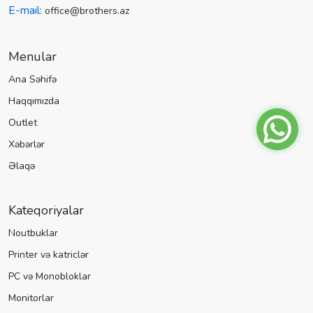
E-mail:
office@brothers.az
Menular
Ana Səhifə
Haqqımızda
Outlet
Xəbərlər
Əlaqə
Kateqoriyalar
Noutbuklar
Printer və katriclər
PC və Monobloklar
Monitorlar