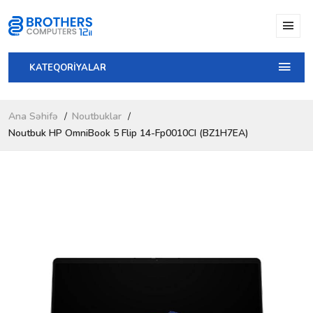
KATEQORİYALAR
Ana Səhifə
Noutbuklar
Noutbuk HP OmniBook 5 Flip 14-Fp0010CI (BZ1H7EA)