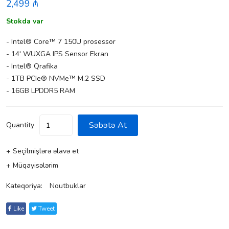
2,499 ₼
Stokda var
- Intel® Core™ 7 150U prosessor
- 14' WUXGA IPS Sensor Ekran
- Intel® Qrafika
- 1TB PCIe® NVMe™ M.2 SSD
- 16GB LPDDR5 RAM
Səbətə At
Quantity
+ Seçilmişlərə əlavə et
+ Müqayisələrim
Kateqoriya:
Noutbuklar
Like
Tweet