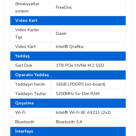
Əməliyyatlar
FreeDos
sistemi
Video Kart
Video Kartın
Daxili
Tipi
Video Kart
Intel® Qrafika
Yaddaş
Sərt Disk
1TB PCIe NVMe M.2 SSD
Operativ Yaddaş
Yaddaşın həcmi
16GB LPDDR5 (on-board)
Yaddaşın Tezliyi
5200MHz So-Dim RAM
Qoşulma
Wi-Fi
Intel® Wi-Fi 6E AX211 (2x2)
Bluetooth
Bluetooth 5.4
İnterfeys