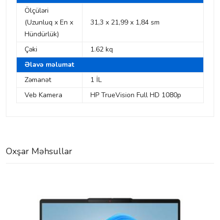
Ölçüləri
(Uzunluq x En x
31,3 x 21,99 x 1,84 sm
Hündürlük)
Çəki
1.62 kq
Əlavə məlumat
Zəmanət
1 İL
Veb Kamera
HP TrueVision Full HD 1080p
Oxşar Məhsullar