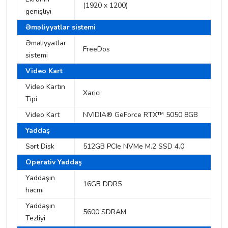
(1920 x 1200)
genişlıyi
Əməliyyatlar sistemi
Əməliyyatlar
FreeDos
sistemi
Video Kart
Video Kartın
Xarici
Tipi
Video Kart
NVIDIA® GeForce RTX™ 5050 8GB
Yaddaş
Sərt Disk
512GB PCIe NVMe M.2 SSD 4.0
Operativ Yaddaş
Yaddaşın
16GB DDR5
həcmi
Yaddaşın
5600 SDRAM
Tezliyi