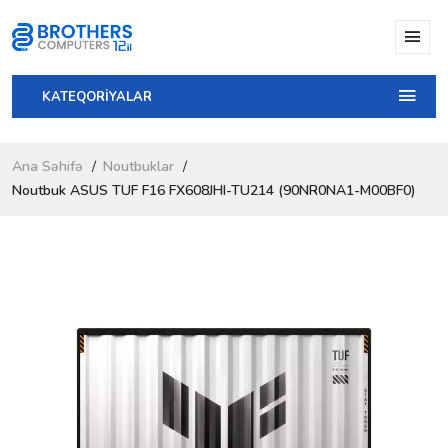
KATEQORİYALAR
Ana Səhifə
Noutbuklar
Noutbuk ASUS TUF F16 FX608JHI-TU214 (90NR0NA1-M00BF0)