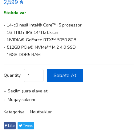
2,599 ₼
Stokda var
- 14-cü nəsil Intel® Core™ i5 prosessor
- 16' FHD+ IPS 144Hz Ekran
- NVIDIA® GeForce RTX™ 5050 8GB
- 512GB PCIe® NVMe™ M.2 4.0 SSD
- 16GB DDR5 RAM
Səbətə At
Quantity
+ Seçilmişlərə əlavə et
+ Müqayisələrim
Kateqoriya:
Noutbuklar
Like
Tweet