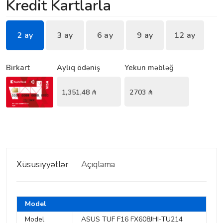
Kredit Kartlarla
2 ay
3 ay
6 ay
9 ay
12 ay
Birkart
Aylıq ödəniş
Yekun məbləğ
1,351,48
₼
2703
₼
Xüsusiyyətlər
Açıqlama
Model
Model
ASUS TUF F16 FX608JHI-TU214