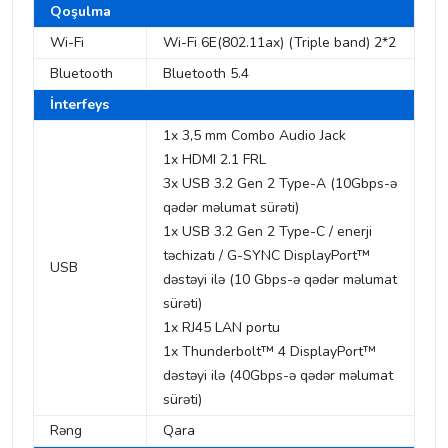
Qoşulma
Wi-Fi
Wi-Fi 6E(802.11ax) (Triple band) 2*2
Bluetooth
Bluetooth 5.4
İnterfeys
1x 3,5 mm Combo Audio Jack
1x HDMI 2.1 FRL
3x USB 3.2 Gen 2 Type-A (10Gbps-ə
qədər məlumat sürəti)
1x USB 3.2 Gen 2 Type-C / enerji
təchizatı / G-SYNC DisplayPort™
USB
dəstəyi ilə (10 Gbps-ə qədər məlumat
sürəti)
1x RJ45 LAN portu
1x Thunderbolt™ 4 DisplayPort™
dəstəyi ilə (40Gbps-ə qədər məlumat
sürəti)
Rəng
Qara