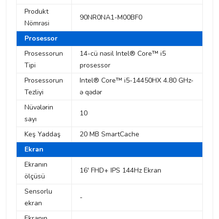
Produkt
90NR0NA1-M00BF0
Nömrəsi
Prosessor
Prosessorun
14-cü nəsil Intel® Core™ i5
Tipi
prosessor
Prosessorun
Intel® Core™ i5-14450HX 4.80 GHz-
Tezliyi
ə qədər
Nüvələrin
10
sayı
Keş Yaddaş
20 MB SmartCache
Ekran
Ekranın
16' FHD+ IPS 144Hz Ekran
ölçüsü
Sensorlu
-
ekran
Ekranın