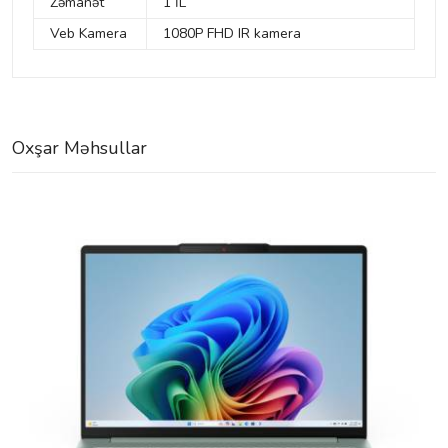
Zəmanət
1 İL
Veb Kamera
1080P FHD IR kamera
Oxşar Məhsullar