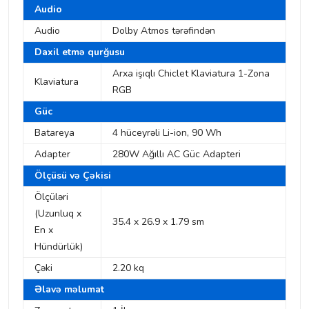
Audio
Audio
Dolby Atmos tərəfindən
Daxil etmə qurğusu
Arxa işıqlı Chiclet Klaviatura 1-Zona
Klaviatura
RGB
Güc
Batareya
4 hüceyrəli Li-ion, 90 Wh
Adapter
280W Ağıllı AC Güc Adapteri
Ölçüsü və Çəkisi
Ölçüləri
(Uzunluq x
35.4 x 26.9 x 1.79 sm
En x
Hündürlük)
Çəki
2.20 kq
Əlavə məlumat