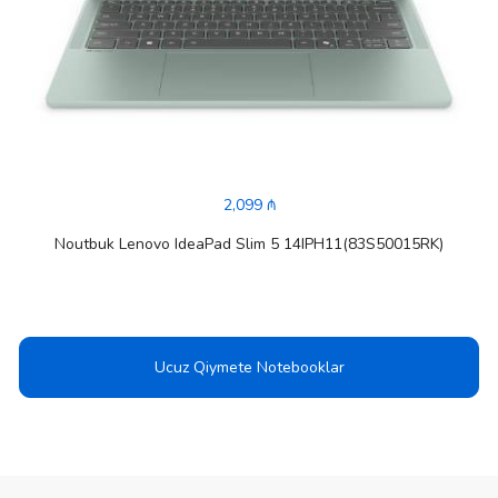
2,099 ₼
Noutbuk Lenovo IdeaPad Slim 5 14IPH11(83S50015RK)
Ucuz Qiymete Notebooklar