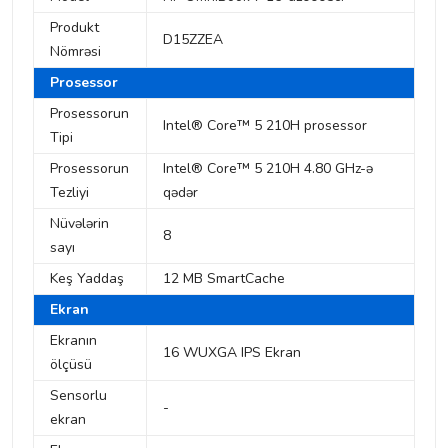
Produkt
D15ZZEA
Nömrəsi
Prosessor
Prosessorun
Intel® Core™ 5 210H prosessor
Tipi
Prosessorun
Intel® Core™ 5 210H 4.80 GHz-ə
Tezliyi
qədər
Nüvələrin
8
sayı
Keş Yaddaş
12 MB SmartCache
Ekran
Ekranın
16 WUXGA IPS Ekran
ölçüsü
Sensorlu
-
ekran