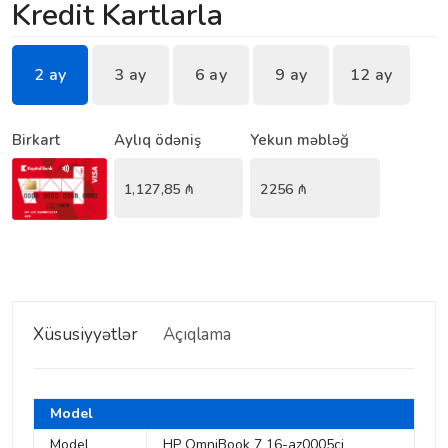
Kredit Kartlarla
2 ay
3 ay
6 ay
9 ay
12 ay
Birkart
Aylıq ödəniş
Yekun məbləğ
1,127,85
₼
2256
₼
Xüsusiyyətlər
Açıqlama
Model
Model
HP OmniBook 7 16-az0005ci