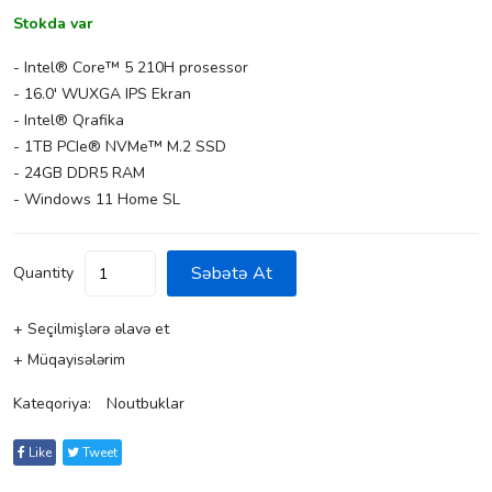
Stokda var
- Intel® Core™ 5 210H prosessor
- 16.0' WUXGA IPS Ekran
- Intel® Qrafika
- 1TB PCIe® NVMe™ M.2 SSD
- 24GB DDR5 RAM
- Windows 11 Home SL
Səbətə At
Quantity
+ Seçilmişlərə əlavə et
+ Müqayisələrim
Kateqoriya:
Noutbuklar
Like
Tweet