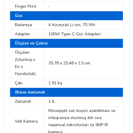
Finger Print
-
Güc
Batareya
4 hüceyrəli Li-ion, 70 Wh
Adapter
100W Type-C Güc Adapteri
Ölçüsü və Çəkisi
Ölçüləri
(Uzunluq x
35,78 x 25,48 x 1,5 sm
En x
Hündürlük)
Çəki
1.91 kq
Əlavə məlumat
Zəmanət
1 İL
Müvəqqəti səs-küyün azaldılması və
inteqrasiya olunmuş ikili sıra
Veb Kamera
rəqəmsal mikrofonları ilə 5MP IR
kamera