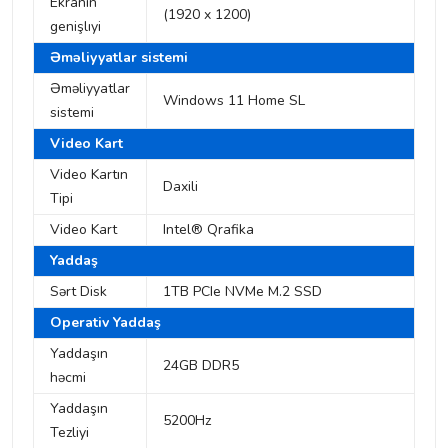
Ekranın
(1920 x 1200)
genişlıyi
Əməliyyatlar sistemi
Əməliyyatlar
Windows 11 Home SL
sistemi
Video Kart
Video Kartın
Daxili
Tipi
Video Kart
Intel® Qrafika
Yaddaş
Sərt Disk
1TB PCIe NVMe M.2 SSD
Operativ Yaddaş
Yaddaşın
24GB DDR5
həcmi
Yaddaşın
5200Hz
Tezliyi