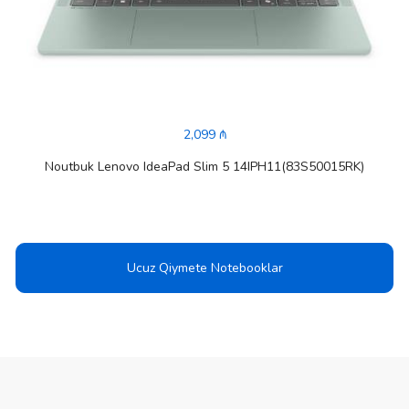
2,099 ₼
Noutbuk Lenovo IdeaPad Slim 5 14IPH11(83S50015RK)
Ucuz Qiymete Notebooklar