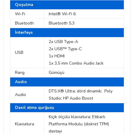
Qoşulma
Wi-Fi
Intel® Wi-Fi 6
Bluetooth
Bluetooth 5.3
İnterfeys
2x USB Type-A
2x USB™ Type-C
USB
1x HDMI
1x 3,5 mm Combo Audio Jack
Rəng
Gümüşü
Audio
DTS:X® Ultra; dörd dinamik; Poly
Audio
Studio; HP Audio Boost
Daxil etmə qurğusu
Kiçik ölçülü klaviatura; Etibarlı
Klaviatura
Platforma Modulu (diskret TPM)
dəstəyi