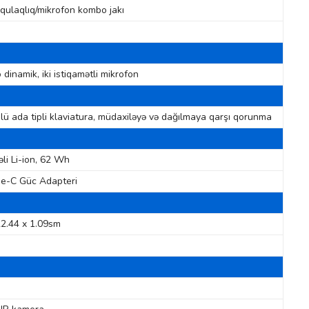
 qulaqlıq/mikrofon kombo jakı
o dinamik, iki istiqamətli mikrofon
lü ada tipli klaviatura, müdaxiləyə və dağılmaya qarşı qorunma
li Li-ion, 62 Wh
e-C Güc Adapteri
22.44 x 1.09sm