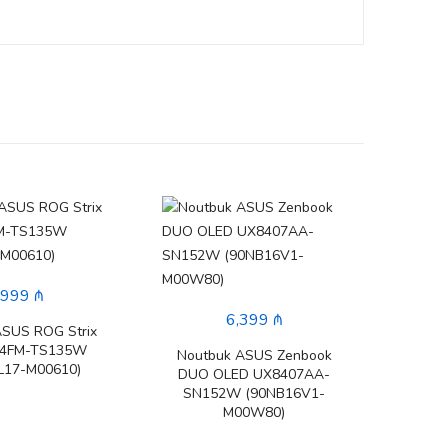
,999 ₼
6,399 ₼
ASUS ROG Strix
14FM-TS135W
Noutbuk ASUS Zenbook
L17-M00610)
DUO OLED UX8407AA-
SN152W (90NB16V1-
M00W80)
Nout