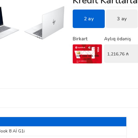
Kredit Kartlarla
2 ay
3 ay
Birkart
Aylıq ödəniş
1,216,76
₼
Book 8 Aİ G1i