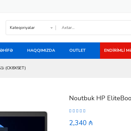
Kateqoriyalar
ƏHIFƏ
HAQQIMIZDA
OUTLET
ENDIRIMLI 
G1i (CK8X5ET)
Noutbuk HP EliteBoo
2,340 ₼