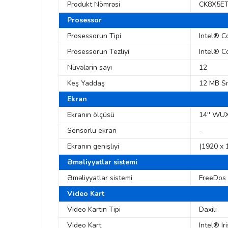
Produkt Nömrəsi
CK8X5E
Prosessor
Prosessorun Tipi
Intel® C
Prosessorun Tezliyi
Intel® C
Nüvələrin sayı
12
Keş Yaddaş
12 MB S
Ekran
Ekranın ölçüsü
14'' WU
Sensorlu ekran
-
Ekranın genişlıyi
(1920 x 
Əməliyyatlar sistemi
Əməliyyatlar sistemi
FreeDos
Video Kart
Video Kartın Tipi
Daxili
Video Kart
Intel® Ir