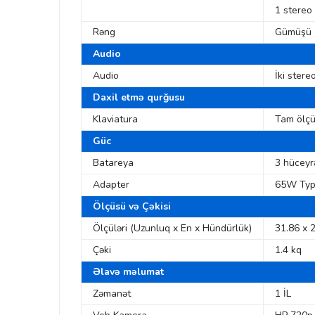
1 stereo
Rəng
Gümüşü
Audio
Audio
İki stere
Daxil etmə qurğusu
Klaviatura
Tam ölçü
Güc
Batareya
3 hüceyrə
Adapter
65W Typ
Ölçüsü və Çəkisi
Ölçüləri (Uzunluq x En x Hündürlük)
31.86 x 
Çəki
1.4 kq
Əlavə məlumat
Zəmanət
1 İL