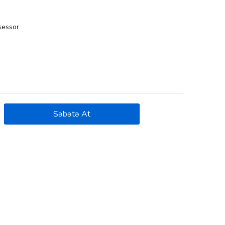
sessor
Səbətə At