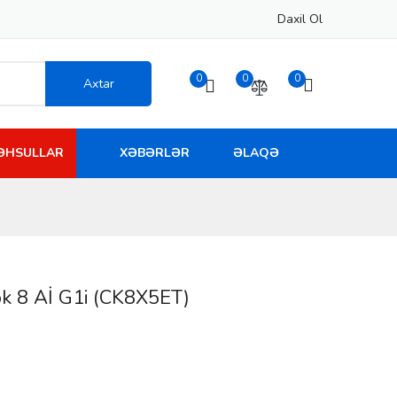
Daxil Ol
0
0
0
Axtar
MƏHSULLAR
XƏBƏRLƏR
ƏLAQƏ
k 8 Aİ G1i (CK8X5ET)