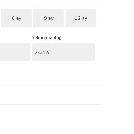
6 ay
9 ay
12 ay
Yekun məbləğ
2434
₼