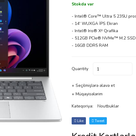
Stokda var
- Intel® Core™ Ultra 5 235U pro
- 14' WUXGA İPS Ekran
- Intel® Iris® Xᵉ Qrafika
- 512GB PCIe® NVMe™ M.2 SSD
- 16GB DDR5 RAM
Quantity
+ Seçilmişlərə əlavə et
+ Müqayisələrim
Kateqoriya:
Noutbuklar
Like
Tweet