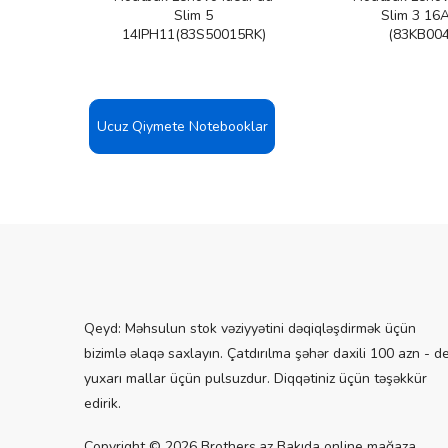
JUFW)
Slim 5
Slim 3 16
14IPH11(83S50015RK)
(83KB004
Ucuz Qiymete Notebooklar
Qeyd: Məhsulun stok vəziyyətini dəqiqləşdirmək üçün
bizimlə əlaqə saxlayın. Çatdırılma şəhər daxili 100 azn - d
yuxarı mallar üçün pulsuzdur. Diqqətiniz üçün təşəkkür
edirik.
Copyright © 2026 Brothers.az Bakıda online mağaza