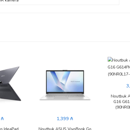
IR kamera
3
Noutbuk 
G16 G6
(90NR0
 ₼
1,399 ₼
o IdeaPad
Noutbuk ASUS VivoBook Go