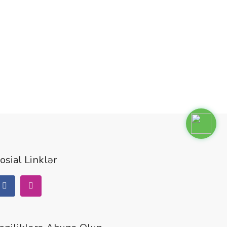
G1
(90
osial Linklər