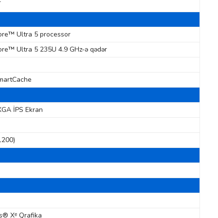
T
ore™ Ultra 5 processor
ore™ Ultra 5 235U 4.9 GHz-ə qədər
martCache
XGA İPS Ekran
1200)
is® Xᵉ Qrafika