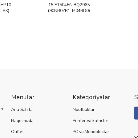
AHP10
15 E1504FA-BQ2965
LRK)
(90NB0ZR1-M04RD0)
Menular
Kateqoriyalar
S
en
Ana Səhifə
Noutbuklar
Haqqımızda
Printer və katriclər
Outlet
PC və Monobloklar