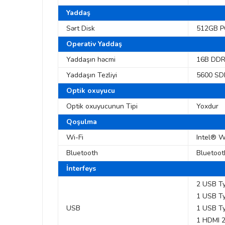
Yaddaş
Sərt Disk
512GB P
Operativ Yaddaş
Yaddaşın həcmi
16B DDR
Yaddaşın Tezliyi
5600 S
Optik oxuyucu
Optik oxuyucunun Tipi
Yoxdur
Qoşulma
Wi-Fi
Intel® W
Bluetooth
Bluetoot
İnterfeys
2 USB Ty
1 USB Ty
USB
1 USB Ty
1 HDMI 2