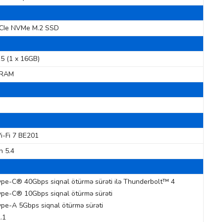
CIe NVMe M.2 SSD
5 (1 x 16GB)
DRAM
i-Fi 7 BE201
h 5.4
pe-C® 40Gbps siqnal ötürmə sürəti ilə Thunderbolt™ 4
pe-C® 10Gbps siqnal ötürmə sürəti
pe-A 5Gbps siqnal ötürmə sürəti
.1