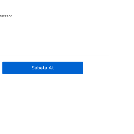
osessor
Səbətə At