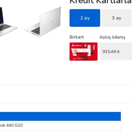
Kredit Kartlarla
2 ay
3 ay
Birkart
Aylıq ödəniş
935,48
₼
ook 440 G10