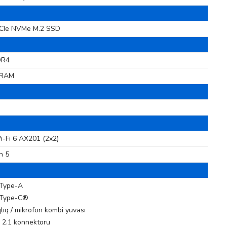
CIe NVMe M.2 SSD
DR4
DRAM
i-Fi 6 AX201 (2x2)
h 5
 Type-A
B Type-C®
lıq / mikrofon kombi yuvası
 2.1 konnektoru