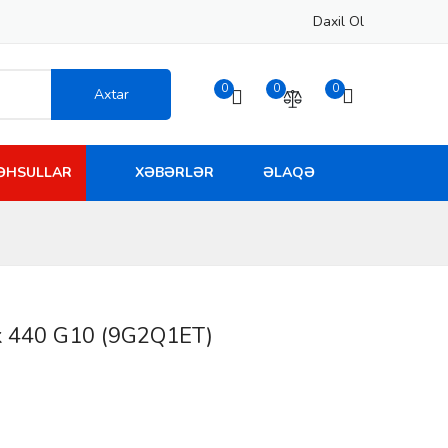
Daxil Ol
0
0
0
Axtar
MƏHSULLAR
XƏBƏRLƏR
ƏLAQƏ
k 440 G10 (9G2Q1ET)