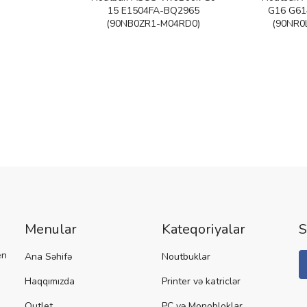
15 E1504FA-BQ2965
G16 G6
(90NB0ZR1-M04RD0)
(90NR0
Menular
Kateqoriyalar
S
en
Ana Səhifə
Noutbuklar
Haqqımızda
Printer və katriclər
Outlet
PC və Monobloklar