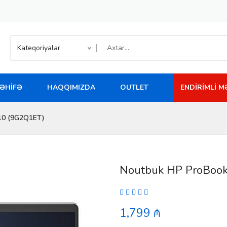
Kateqoriyalar
ƏHIFƏ
HAQQIMIZDA
OUTLET
ENDIRIMLI 
10 (9G2Q1ET)
Noutbuk HP ProBoo
1,799 ₼