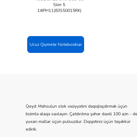
JUFW)
Slim 5
14IPH11(83S50015RK)
Ucuz Qiymete Notebooklar
Qeyd: Məhsulun stok vəziyyətini dəqiqləşdirmək üçün
bizimlə əlaqə saxlayın. Çatdırılma şəhər daxili 100 azn - d
yuxarı mallar üçün pulsuzdur. Diqqətiniz üçün təşəkkür
edirik.