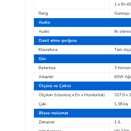
1 x RJ-4
Rəng
Gümüşü
Audio
Audio
İki stere
Daxil etmə qurğusu
Klaviatura
Tam ölçü
Güc
Batareya
3 hüceyrə
Adapter
65W Ağıl
Ölçüsü və Çəkisi
Ölçüləri (Uzunluq x En x Hündürlük)
327.9 x 
Çəki
1.38 kq
Əlavə məlumat
Zəmanət
1 İL