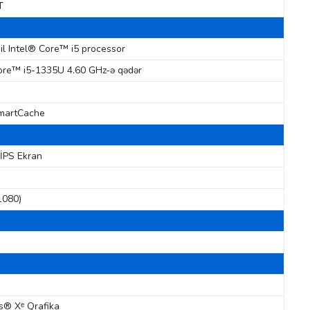
T
sil Intel® Core™ i5 processor
ore™ i5-1335U 4.60 GHz-ə qədər
martCache
 İPS Ekran
1080)
is® Xᵉ Qrafika