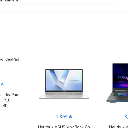
IR kamera
 ₼
o IdeaPad
AHP10
LRK)
1,399 ₼
3
Noutbuk ASUS VivoBook Go
Noutbuk 