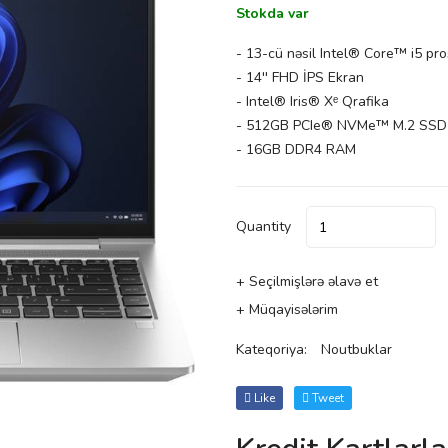
Stokda var
- 13-cü nəsil Intel® Core™ i5 pr
- 14'' FHD İPS Ekran
- Intel® Iris® Xᵉ Qrafika
- 512GB PCIe® NVMe™ M.2 SSD
- 16GB DDR4 RAM
Quantity
+ Seçilmişlərə əlavə et
+ Müqayisələrim
Kateqoriya:
Noutbuklar
Like
Tweet