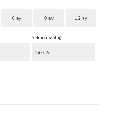
6 ay
9 ay
12 ay
Yekun məbləğ
1871
₼