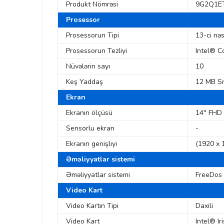
Produkt Nömrəsi
9G2Q1E
Prosessor
Prosessorun Tipi
13-ci nə
Prosessorun Tezliyi
Intel® C
Nüvələrin sayı
10
Keş Yaddaş
12 MB S
Ekran
Ekranın ölçüsü
14'' FHD
Sensorlu ekran
-
Ekranın genişlıyi
(1920 x 
Əməliyyatlar sistemi
Əməliyyatlar sistemi
FreeDos
Video Kart
Video Kartın Tipi
Daxili
Video Kart
Intel® Ir