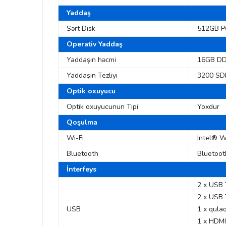
Yaddaş
Sərt Disk
512GB P
Operativ Yaddaş
Yaddaşın həcmi
16GB D
Yaddaşın Tezliyi
3200 S
Optik oxuyucu
Optik oxuyucunun Tipi
Yoxdur
Qoşulma
Wi-Fi
Intel® W
Bluetooth
Bluetoot
İnterfeys
2 x USB
2 x ​​US
USB
1 x qulaq
1 x HDMI