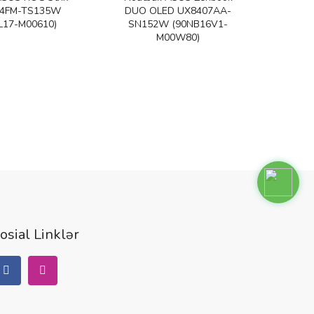
14FM-TS135W
DUO OLED UX8407AA-
L17-M00610)
SN152W (90NB16V1-
M00W80)
osial Linklər