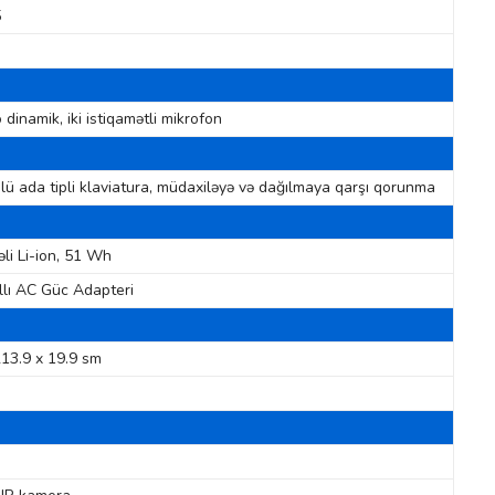
5
o dinamik, iki istiqamətli mikrofon
lü ada tipli klaviatura, müdaxiləyə və dağılmaya qarşı qorunma
li Li-ion, 51 Wh
lı AC Güc Adapteri
213.9 x 19.9 sm