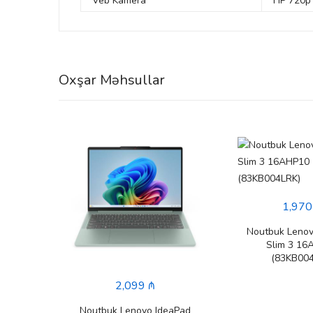
Veb Kamera
HP 720p 
Oxşar Məhsullar
1,970
Noutbuk Lenov
Slim 3 16
(83KB004
2,099 ₼
nkBook
Noutbuk Lenovo IdeaPad