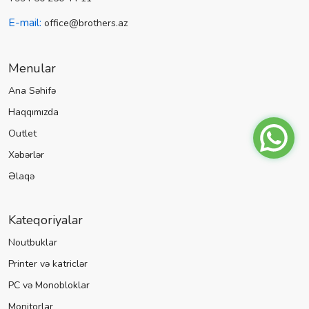
E-mail:
office@brothers.az
Menular
Ana Səhifə
Haqqımızda
Outlet
Xəbərlər
Əlaqə
Kateqoriyalar
Noutbuklar
Printer və katriclər
PC və Monobloklar
Monitorlar