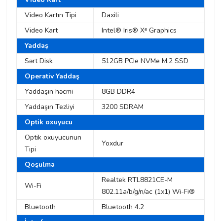
Video Kartın Tipi
Daxili
Video Kart
Intel® Iris® Xᵉ Graphics
Yaddaş
Sərt Disk
512GB PCIe NVMe M.2 SSD
Operativ Yaddaş
Yaddaşın həcmi
8GB DDR4
Yaddaşın Tezliyi
3200 SDRAM
Optik oxuyucu
Optik oxuyucunun
Yoxdur
Tipi
Qoşulma
Realtek RTL8821CE-M
Wi-Fi
802.11a/b/g/n/ac (1x1) Wi-Fi®
Bluetooth
Bluetooth 4.2