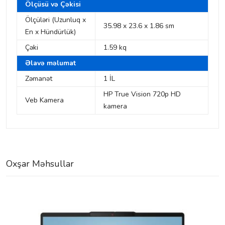
Ölçüsü və Çəkisi
Ölçüləri (Uzunluq x
35.98 x 23.6 x 1.86 sm
En x Hündürlük)
Çəki
1.59 kq
Əlavə məlumat
Zəmanət
1 İL
HP True Vision 720p HD
Veb Kamera
kamera
Oxşar Məhsullar