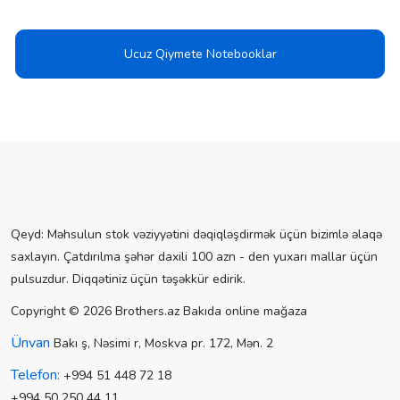
Ucuz Qiymete Notebooklar
Qeyd: Məhsulun stok vəziyyətini dəqiqləşdirmək üçün bizimlə əlaqə
saxlayın. Çatdırılma şəhər daxili 100 azn - den yuxarı mallar üçün
pulsuzdur. Diqqətiniz üçün təşəkkür edirik.
Copyright © 2026 Brothers.az Bakıda online mağaza
Ünvan
Bakı ş, Nəsimi r, Moskva pr. 172, Mən. 2
Telefon:
+994 51 448 72 18
+994 50 250 44 11