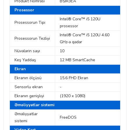
Produkt Nömrəsi
B5JR3EA
Prosessor
Intel® Core™ i5 120U
Prosessorun Tipi
prosessor
Intel® Core™ i5 120U 4.60
Prosessorun Tezliyi
GHz-ə qədər
Nüvələrin sayı
10
Keş Yaddaş
12 MB SmartCache
Ekran
Ekranın ölçüsü
15.6 FHD Ekran
Sensorlu ekran
-
Ekranın genişlıyi
(1920 x 1080)
Əməliyyatlar sistemi
Əməliyyatlar
FreeDOS
sistemi
Video Kart