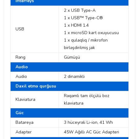
İnterfeys
2 x USB Type-A
1 x USB™ Type-C®
1 x HDMI 1.4
USB
1 x microSD kart oxuyucusu
1 x qulaqlıq / mikrofon
birləşdirilmiş jak
Rəng
Gümüşü
Audio
Audio
2 dinamikli
Daxil etmə qurğusu
Rəqəmli tam ölçülü boz
Klaviatura
klaviatura
Güc
Batareya
3 hüceyrəli Li-ion, 41 Wh
Adapter
45W Ağıllı AC Güc Adapteri