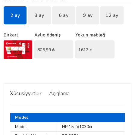
2 ay
3 ay
6 ay
9 ay
12 ay
Birkart
Aylıq ödəniş
Yekun məbləğ
805,99
₼
1612
₼
Xüsusiyyətlər
Açıqlama
Model
Model
HP 15-fd1030ci