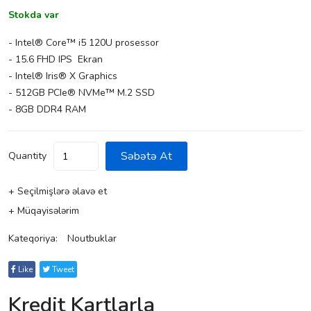
Stokda var
- Intel® Core™ i5 120U prosessor
- 15.6 FHD IPS Ekran
- Intel® Iris® X Graphics
- 512GB PCIe® NVMe™ M.2 SSD
- 8GB DDR4 RAM
Səbətə At
Quantity
+ Seçilmişlərə əlavə et
+ Müqayisələrim
Kateqoriya:
Noutbuklar
Like
Tweet
Kredit Kartlarla