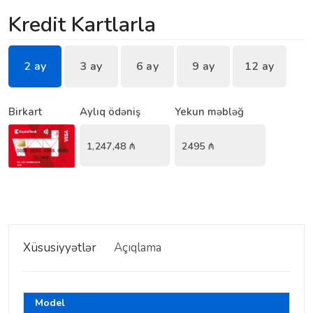
Kredit Kartlarla
2 ay
3 ay
6 ay
9 ay
12 ay
Birkart
Aylıq ödəniş
Yekun məbləğ
1,247,48
₼
2495
₼
Xüsusiyyətlər
Açıqlama
Model