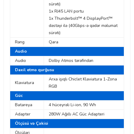
sürəti)
1x RJ45 LAN portu
1x Thunderbolt™ 4 DisplayPort™
dəstəyi ilə (40Gbps-ə qədər məlumat
sürəti)
Rəng
Qara
Audio
Audio
Dolby Atmos tərəfindən
Daxil etmə qurğusu
Arxa işıqlı Chiclet Klaviatura 1-Zona
Klaviatura
RGB
Güc
Batareya
4 hüceyrəli Li-ion, 90 Wh
Adapter
280W Ağıllı AC Güc Adapteri
Ölçüsü və Çəkisi
Ölçüləri