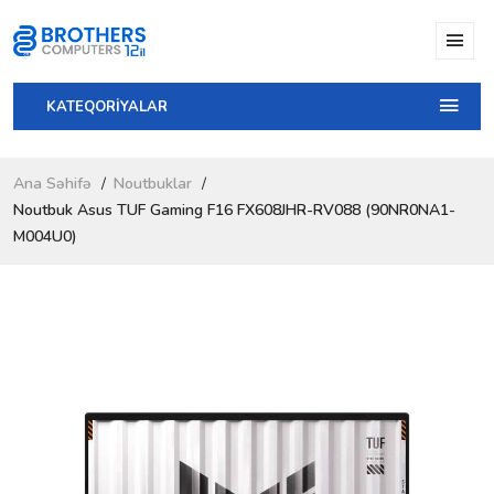
KATEQORİYALAR
Ana Səhifə
Noutbuklar
Noutbuk Asus TUF Gaming F16 FX608JHR-RV088 (90NR0NA1-
M004U0)