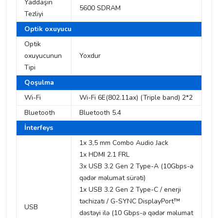
Yaddaşın
5600 SDRAM
Tezliyi
Optik oxuyucu
Optik
oxuyucunun
Yoxdur
Tipi
Qoşulma
Wi-Fi
Wi-Fi 6E(802.11ax) (Triple band) 2*2
Bluetooth
Bluetooth 5.4
İnterfeys
1x 3,5 mm Combo Audio Jack
1x HDMI 2.1 FRL
3x USB 3.2 Gen 2 Type-A (10Gbps-ə
qədər məlumat sürəti)
1x USB 3.2 Gen 2 Type-C / enerji
təchizatı / G-SYNC DisplayPort™
USB
dəstəyi ilə (10 Gbps-ə qədər məlumat