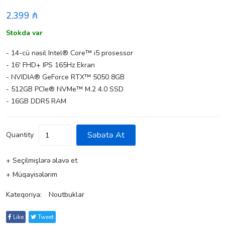
2,399 ₼
Stokda var
- 14-cü nəsil Intel® Core™ i5 prosessor
- 16' FHD+ IPS 165Hz Ekran
- NVIDIA® GeForce RTX™ 5050 8GB
- 512GB PCIe® NVMe™ M.2 4.0 SSD
- 16GB DDR5 RAM
Səbətə At
Quantity
+ Seçilmişlərə əlavə et
+ Müqayisələrim
Kateqoriya:
Noutbuklar
Like
Tweet