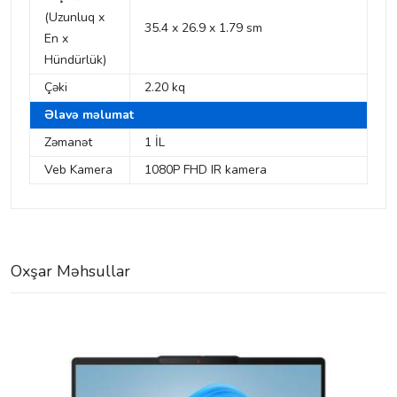
(Uzunluq x
35.4 x 26.9 x 1.79 sm
En x
Hündürlük)
Çəki
2.20 kq
Əlavə məlumat
Zəmanət
1 İL
Veb Kamera
1080P FHD IR kamera
Oxşar Məhsullar