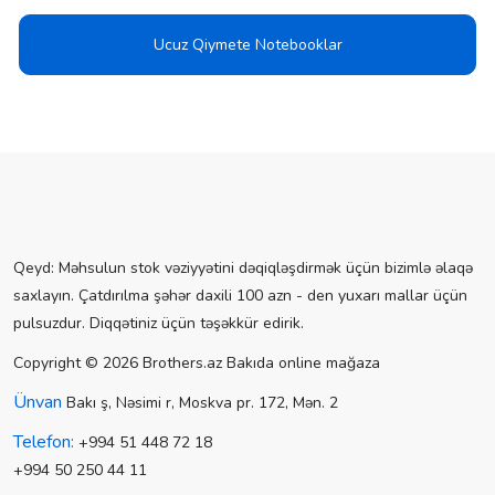
Ucuz Qiymete Notebooklar
Qeyd: Məhsulun stok vəziyyətini dəqiqləşdirmək üçün bizimlə əlaqə
saxlayın. Çatdırılma şəhər daxili 100 azn - den yuxarı mallar üçün
pulsuzdur. Diqqətiniz üçün təşəkkür edirik.
Copyright © 2026 Brothers.az Bakıda online mağaza
Ünvan
Bakı ş, Nəsimi r, Moskva pr. 172, Mən. 2
Telefon:
+994 51 448 72 18
+994 50 250 44 11