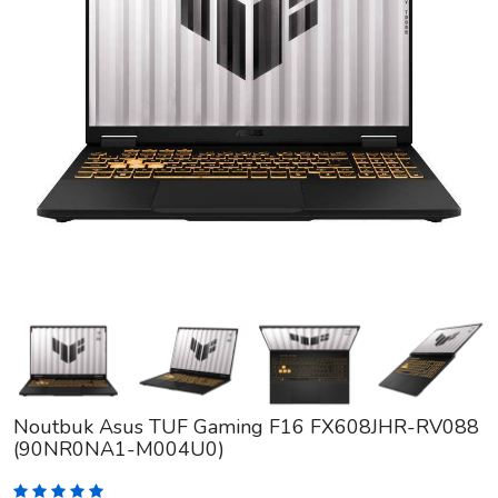
Noutbuk Asus TUF Gaming F16 FX608JHR-RV088
(90NR0NA1-M004U0)