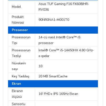
Asus TUF Gaming F16 FX608JHR-
Model
RV036
Produkt
90NR0NA1-M001T0
Nömrəsi
Prosessor
Prosessorun
14-cü nəsil Intel® Core™ i5
Tipi
prosessor
Prosessorun
Intel® Core™ i5-14450HX 4.80 GHz-
Tezliyi
ə qədər
Nüvələrin
10
sayı
Keş Yaddaş
20 MB SmartCache
Ekran
Ekranın
16' FHD+ IPS 165Hz Ekran
ölçüsü
Sensorlu