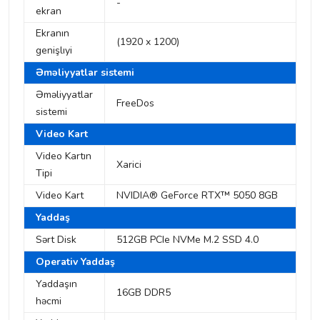
-
ekran
Ekranın
(1920 x 1200)
genişlıyi
Əməliyyatlar sistemi
Əməliyyatlar
FreeDos
sistemi
Video Kart
Video Kartın
Xarici
Tipi
Video Kart
NVIDIA® GeForce RTX™ 5050 8GB
Yaddaş
Sərt Disk
512GB PCIe NVMe M.2 SSD 4.0
Operativ Yaddaş
Yaddaşın
16GB DDR5
həcmi