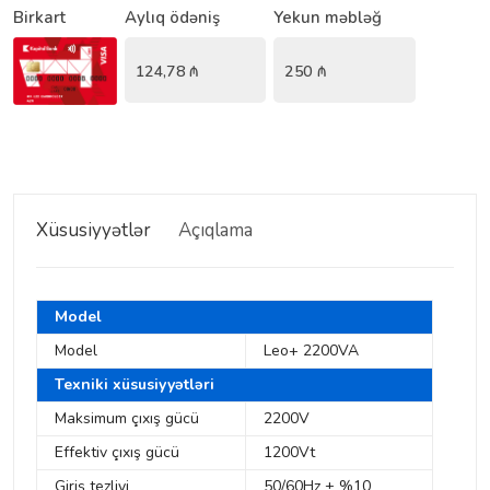
Birkart
Aylıq ödəniş
Yekun məbləğ
124,78
₼
250
₼
Xüsusiyyətlər
Açıqlama
Model
Model
Leo+ 2200VA
Texniki xüsusiyyətləri
Maksimum çıxış gücü
2200V
Effektiv çıxış gücü
1200Vt
Giriş tezliyi
50/60Hz ± %10