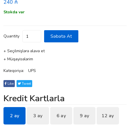
240 ₼
Stokda var
Səbətə At
Quantity
+ Seçilmişlərə əlavə et
+ Müqayisələrim
Kateqoriya:
UPS
Like
Tweet
Kredit Kartlarla
2 ay
3 ay
6 ay
9 ay
12 ay