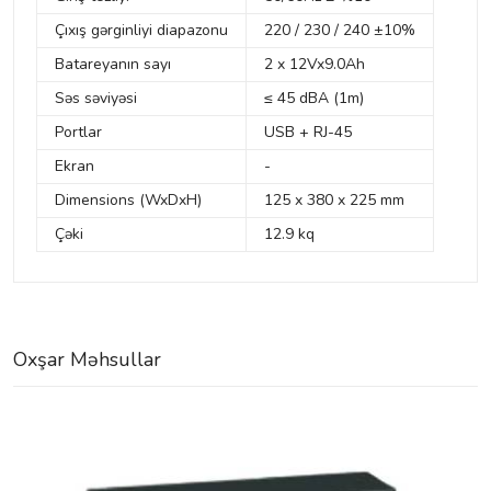
Çıxış gərginliyi diapazonu
220 / 230 / 240 ±10%
Batareyanın sayı
2 x 12Vx9.0Ah
Səs səviyəsi
≤ 45 dBA (1m)
Portlar
USB + RJ-45
Ekran
-
Dimensions (WxDxH)
125 x 380 x 225 mm
Çəki
12.9 kq
Oxşar Məhsullar