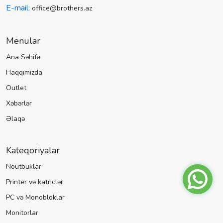
E-mail:
office@brothers.az
Menular
Ana Səhifə
Haqqımızda
Outlet
Xəbərlər
Əlaqə
Kateqoriyalar
Noutbuklar
Printer və katriclər
PC və Monobloklar
Monitorlar