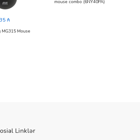
mouse combo (6NY40PA)
35 ₼
g MG315 Mouse
osial Linklər