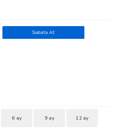
Səbətə At
6 ay
9 ay
12 ay