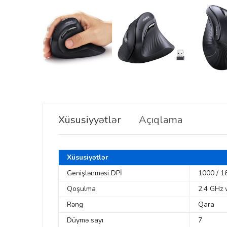
Xüsusiyyətlər
Açıqlama
Xüsusiyətlər
Genişlənməsi DPİ
1000 / 1
Qoşulma
2.4 GHz 
Rəng
Qara
Düymə sayı
7