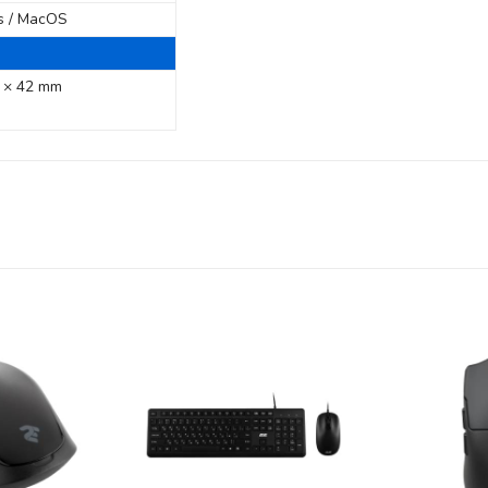
 / MacOS
 × 42 mm