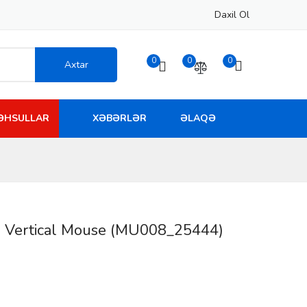
Daxil Ol
0
0
0
Axtar
MƏHSULLAR
XƏBƏRLƏR
ƏLAQƏ
Vertical Mouse (MU008_25444)