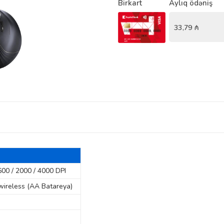
Birkart
Aylıq ödəniş
33,79
₼
600 / 2000 / 4000 DPI
wireless (AA Batareya)