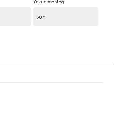
Yekun məbləğ
68
₼