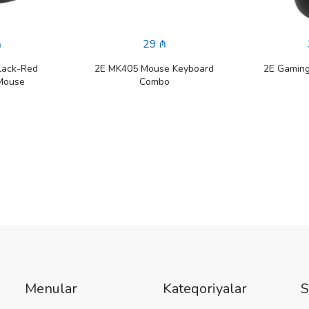
₼
29 ₼
lack-Red
2E MK405 Mouse Keyboard
2E Gamin
Mouse
Combo
Menular
Kateqoriyalar
S