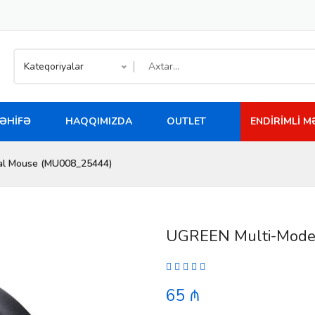
Kateqoriyalar
ƏHIFƏ
HAQQIMIZDA
OUTLET
ENDIRIMLI 
al Mouse (MU008_25444)
UGREEN Multi-Mode 
65 ₼