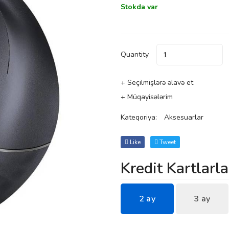
Stokda var
Quantity
+ Seçilmişlərə əlavə et
+ Müqayisələrim
Kateqoriya:
Aksesuarlar
Like
Tweet
Kredit Kartlarla
2 ay
3 ay