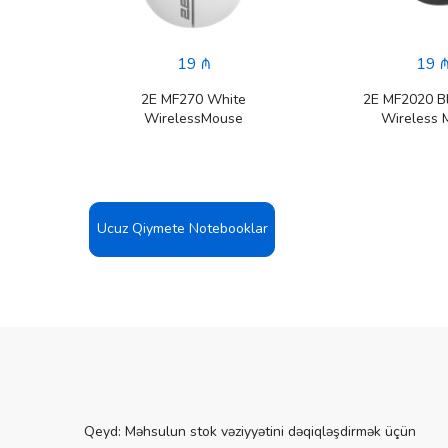
19 ₼
19 
BP2701
2E MF270 White
2E MF2020 B
06L0-
WirelessMouse
Wireless 
Ucuz Qiymete Notebooklar
Qeyd: Məhsulun stok vəziyyətini dəqiqləşdirmək üçün