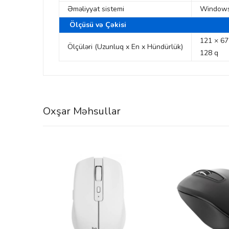
Əməliyyat sistemi
Windows
Ölçüsü və Çəkisi
121 × 67
Ölçüləri (Uzunluq x En x Hündürlük)
128 q
Oxşar Məhsullar