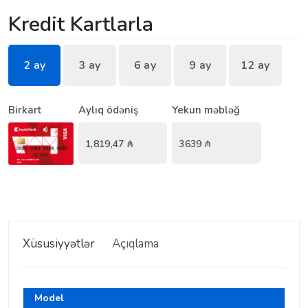
Kredit Kartlarla
2 ay
3 ay
6 ay
9 ay
12 ay
Birkart
Aylıq ödəniş
Yekun məbləğ
1,819,47
₼
3639
₼
Xüsusiyyətlər
Açıqlama
Model