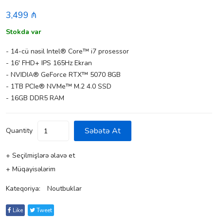
3,499 ₼
Stokda var
- 14-cü nəsil Intel® Core™ i7 prosessor
- 16' FHD+ IPS 165Hz Ekran
- NVIDIA® GeForce RTX™ 5070 8GB
- 1TB PCIe® NVMe™ M.2 4.0 SSD
- 16GB DDR5 RAM
Səbətə At
Quantity
+ Seçilmişlərə əlavə et
+ Müqayisələrim
Kateqoriya:
Noutbuklar
Like
Tweet