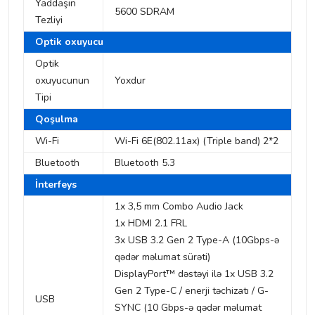
Yaddaşın
5600 SDRAM
Tezliyi
Optik oxuyucu
Optik
oxuyucunun
Yoxdur
Tipi
Qoşulma
Wi-Fi
Wi-Fi 6E(802.11ax) (Triple band) 2*2
Bluetooth
Bluetooth 5.3
İnterfeys
1x 3,5 mm Combo Audio Jack
1x HDMI 2.1 FRL
3x USB 3.2 Gen 2 Type-A (10Gbps-ə
qədər məlumat sürəti)
DisplayPort™ dəstəyi ilə 1x USB 3.2
Gen 2 Type-C / enerji təchizatı / G-
USB
SYNC (10 Gbps-ə qədər məlumat