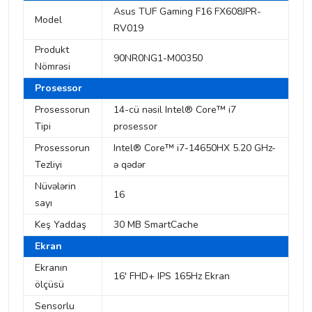
Asus TUF Gaming F16 FX608JPR-
Model
RV019
Produkt
90NR0NG1-M00350
Nömrəsi
Prosessor
Prosessorun
14-cü nəsil Intel® Core™ i7
Tipi
prosessor
Prosessorun
Intel® Core™ i7-14650HX 5.20 GHz-
Tezliyi
ə qədər
Nüvələrin
16
sayı
Keş Yaddaş
30 MB SmartCache
Ekran
Ekranın
16' FHD+ IPS 165Hz Ekran
ölçüsü
Sensorlu