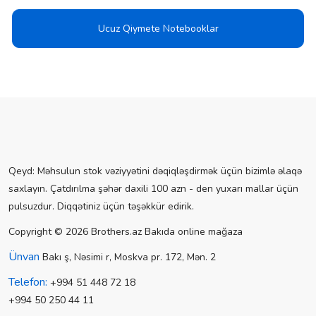
Ucuz Qiymete Notebooklar
Qeyd: Məhsulun stok vəziyyətini dəqiqləşdirmək üçün bizimlə əlaqə
saxlayın. Çatdırılma şəhər daxili 100 azn - den yuxarı mallar üçün
pulsuzdur. Diqqətiniz üçün təşəkkür edirik.
Copyright © 2026 Brothers.az Bakıda online mağaza
Ünvan
Bakı ş, Nəsimi r, Moskva pr. 172, Mən. 2
Telefon:
+994 51 448 72 18
+994 50 250 44 11