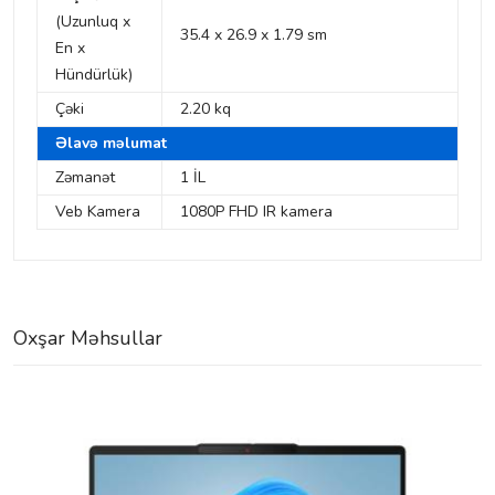
(Uzunluq x
35.4 x 26.9 x 1.79 sm
En x
Hündürlük)
Çəki
2.20 kq
Əlavə məlumat
Zəmanət
1 İL
Veb Kamera
1080P FHD IR kamera
Oxşar Məhsullar