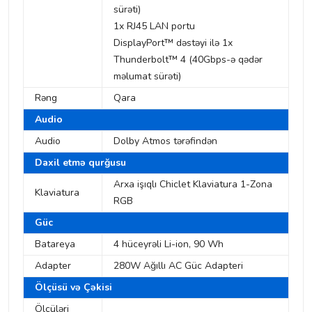
sürəti)
1x RJ45 LAN portu
DisplayPort™ dəstəyi ilə 1x
Thunderbolt™ 4 (40Gbps-ə qədər
məlumat sürəti)
Rəng
Qara
Audio
Audio
Dolby Atmos tərəfindən
Daxil etmə qurğusu
Arxa işıqlı Chiclet Klaviatura 1-Zona
Klaviatura
RGB
Güc
Batareya
4 hüceyrəli Li-ion, 90 Wh
Adapter
280W Ağıllı AC Güc Adapteri
Ölçüsü və Çəkisi
Ölçüləri