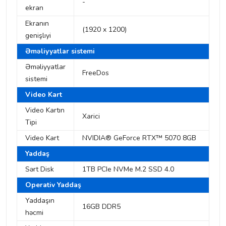
-
ekran
Ekranın
(1920 x 1200)
genişlıyi
Əməliyyatlar sistemi
Əməliyyatlar
FreeDos
sistemi
Video Kart
Video Kartın
Xarici
Tipi
Video Kart
NVIDIA® GeForce RTX™ 5070 8GB
Yaddaş
Sərt Disk
1TB PCIe NVMe M.2 SSD 4.0
Operativ Yaddaş
Yaddaşın
16GB DDR5
həcmi