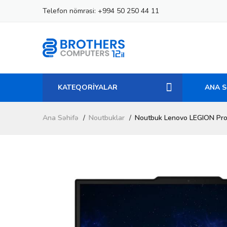
Telefon nömrəsi:
+994 50 250 44 11
KATEQORİYALAR
ANA S
Ana Səhifə
Noutbuklar
Noutbuk Lenovo LEGION Pr