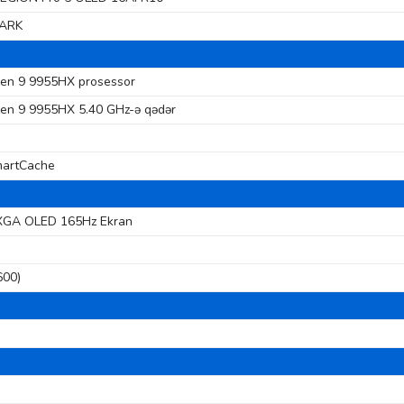
0ARK
en 9 9955HX prosessor
en 9 9955HX 5.40 GHz-ə qədər
artCache
GA OLED 165Hz Ekran
600)