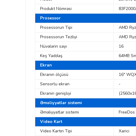
Produkt Nömrəsi
83F200
Prosessor
Prosessorun Tipi
AMD Ryz
Prosessorun Tezliyi
AMD Ryz
Nüvələrin sayı
16
Keş Yaddaş
64MB Sm
Ekran
Ekranın ölçüsü
16" WQX
Sensorlu ekran
-
Ekranın genişlıyi
(2560x1
Əməliyyatlar sistemi
Əməliyyatlar sistemi
FreeDos
Video Kart
Video Kartın Tipi
Xarici