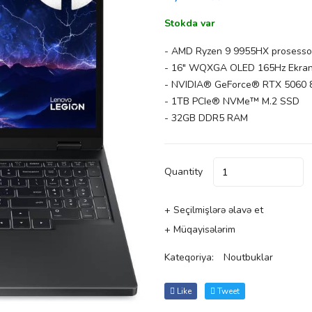
Stokda var
- AMD Ryzen 9 9955HX prosesso
- 16" WQXGA OLED 165Hz Ekra
- NVIDIA® GeForce® RTX 5060
- 1TB PCIe® NVMe™ M.2 SSD
- 32GB DDR5 RAM
Quantity
+ Seçilmişlərə əlavə et
+ Müqayisələrim
Kateqoriya:
Noutbuklar
Like
Tweet