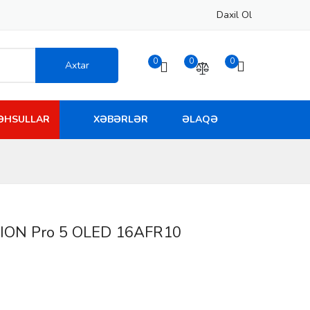
Daxil Ol
0
0
0
Axtar
MƏHSULLAR
XƏBƏRLƏR
ƏLAQƏ
GION Pro 5 OLED 16AFR10