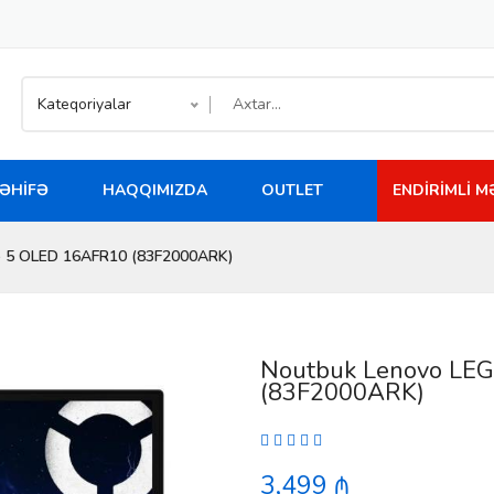
Kateqoriyalar
ƏHIFƏ
HAQQIMIZDA
OUTLET
ENDIRIMLI 
o 5 OLED 16AFR10 (83F2000ARK)
Noutbuk Lenovo LE
(83F2000ARK)
3,499 ₼