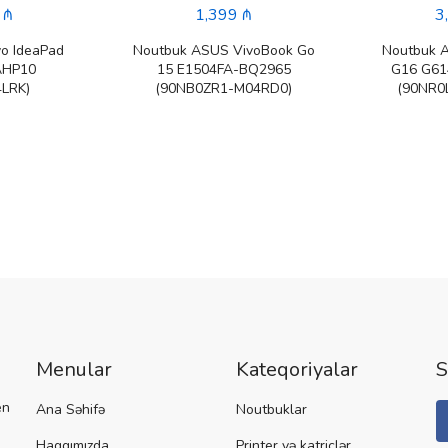
 ₼
1,399 ₼
3
o IdeaPad
Noutbuk ASUS VivoBook Go
Noutbuk 
AHP10
15 E1504FA-BQ2965
G16 G6
LRK)
(90NB0ZR1-M04RD0)
(90NR0
Menular
Kateqoriyalar
S
en
Ana Səhifə
Noutbuklar
Haqqımızda
Printer və katriclər