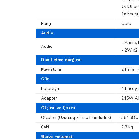
1x Ether
1x Enerji 
Rəng
Qara
Audio
- Audio,
Audio
- 2W x2
Daxil etmə qurğusu
Klaviatura
24 sıra, 
Güc
Batareya
4 hüceyr
Adapter
245W AC
Ölçüsü və Çəkisi
Ölçüləri (Uzunluq x En x Hündürlük)
364.38 x
Çəki
2.3 kq
Əlavə məlumat