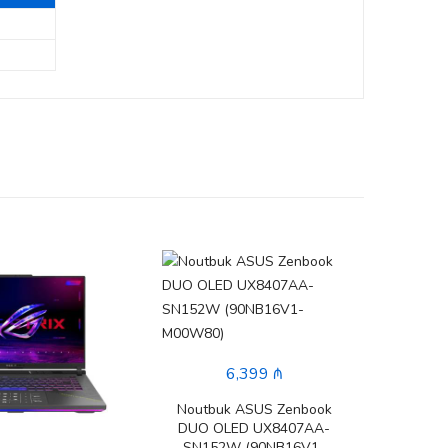
6,399 ₼
Nout
G1
Noutbuk ASUS Zenbook
(90
DUO OLED UX8407AA-
SN152W (90NB16V1-