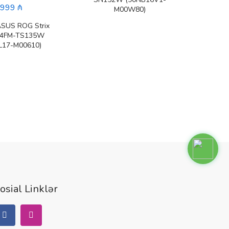
,999 ₼
M00W80)
ASUS ROG Strix
14FM-TS135W
L17-M00610)
osial Linklər