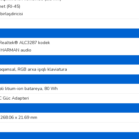
net (RJ-45)
birləşdiricisi
 Realtek® ALC3287 kodek
, HARMAN audio
rəqəmsal, RGB arxa işıqlı klaviatura
əli litium-ion batareya, 80 Wh
 Güc Adapteri
 268.06 x 21.69 mm