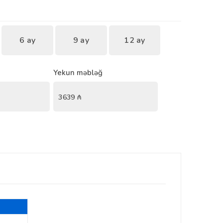
6 ay
9 ay
12 ay
Yekun məbləğ
3639
₼