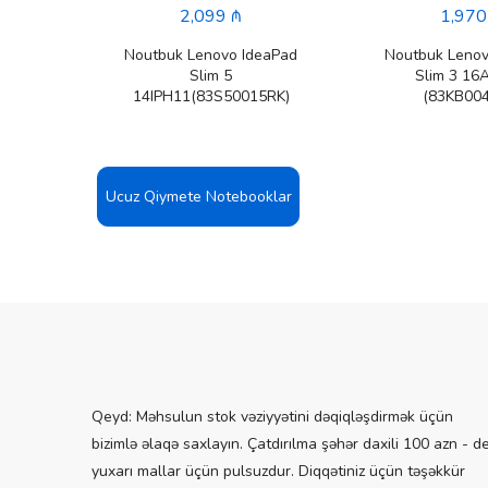
2,099 ₼
1,970
Noutbuk Lenovo IdeaPad
Noutbuk Lenov
Slim 5
Slim 3 16
14IPH11(83S50015RK)
(83KB004
Ucuz Qiymete Notebooklar
Qeyd: Məhsulun stok vəziyyətini dəqiqləşdirmək üçün
bizimlə əlaqə saxlayın. Çatdırılma şəhər daxili 100 azn - d
yuxarı mallar üçün pulsuzdur. Diqqətiniz üçün təşəkkür