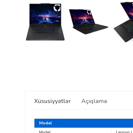
Xüsusiyyətlər
Açıqlama
Model
Model
Lenovo 