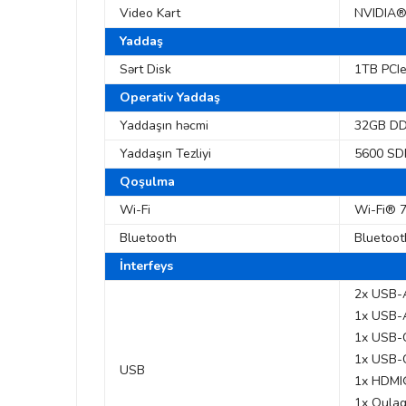
Video Kart
NVIDIA®
Yaddaş
Sərt Disk
1TB PCI
Operativ Yaddaş
Yaddaşın həcmi
32GB D
Yaddaşın Tezliyi
5600 S
Qoşulma
Wi-Fi
Wi-Fi® 7
Bluetooth
Bluetoot
İnterfeys
2x USB-A
1x USB-A
1x USB-C
1x USB-C
USB
1x HDMI®
1x Qulaq