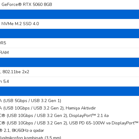
 GeForce® RTX 5060 8GB
e NVMe M.2 SSD 4.0
DR5
DRAM
, 802.11be 2x2
h 5.4
 (USB 5Gbps / USB 3.2 Gen 1)
 (USB 10Gbps / USB 3.2 Gen 2), Həmişə Aktivdir
® (USB 10Gbps / USB 3.2 Gen 2), DisplayPort™ 2.1 ilə
® (USB 10Gbps / USB 3.2 Gen 2), USB PD 65-100W və DisplayPort™ 2
 2.1, 8K/60Hz-ə qədər
lıq/mikrofon kombinatı (3,5 mm)