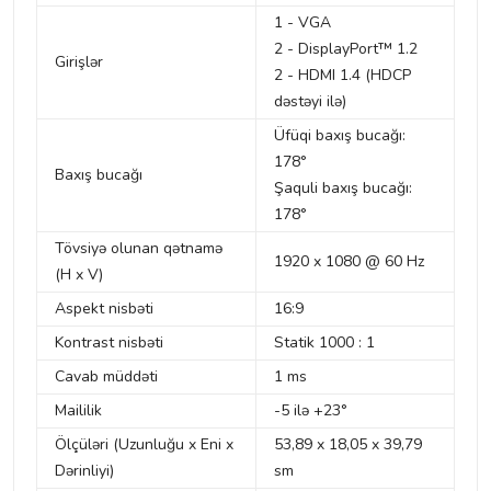
1 - VGA
2 - DisplayPort™ 1.2
Girişlər
2 - HDMI 1.4 (HDCP
dəstəyi ilə)
Üfüqi baxış bucağı:
178°
Baxış bucağı
Şaquli baxış bucağı:
178°
Tövsiyə olunan qətnamə
1920 x 1080 @ 60 Hz
(H x V)
Aspekt nisbəti
16:9
Kontrast nisbəti
Statik 1000 : 1
Cavab müddəti
1 ms
Maililik
-5 ilə +23°
Ölçüləri (Uzunluğu x Eni x
53,89 x 18,05 x 39,79
Dərinliyi)
sm