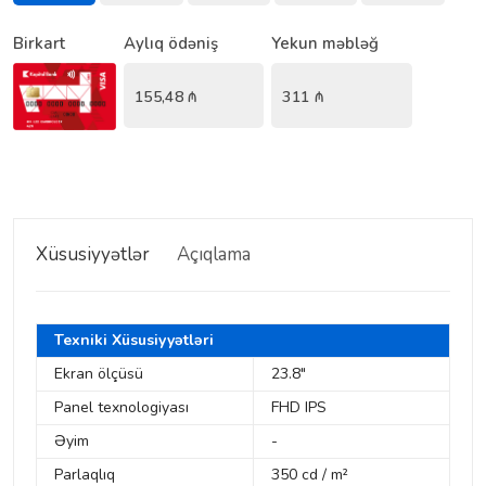
Birkart
Aylıq ödəniş
Yekun məbləğ
155,48
₼
311
₼
Xüsusiyyətlər
Açıqlama
Texniki Xüsusiyyətləri
Ekran ölçüsü
23.8"
Panel texnologiyası
FHD IPS
Əyim
-
Parlaqlıq
350 cd / m²