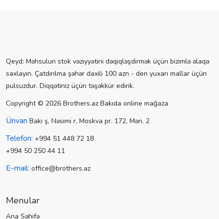
Qeyd: Məhsulun stok vəziyyətini dəqiqləşdirmək üçün bizimlə əlaqə
saxlayın. Çatdırılma şəhər daxili 100 azn - den yuxarı mallar üçün
pulsuzdur. Diqqətiniz üçün təşəkkür edirik.
Copyright © 2026 Brothers.az Bakıda online mağaza
Ünvan
Bakı ş, Nəsimi r, Moskva pr. 172, Mən. 2
Telefon:
+994 51 448 72 18
+994 50 250 44 11
E-mail:
office@brothers.az
Menular
Ana Səhifə