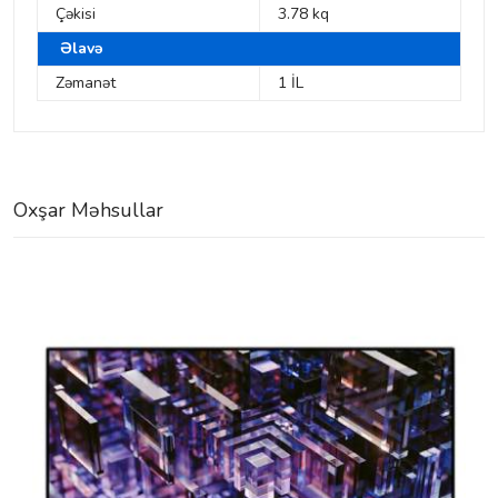
Çəkisi
3.78 kq
Əlavə
Zəmanət
1 İL
Oxşar Məhsullar