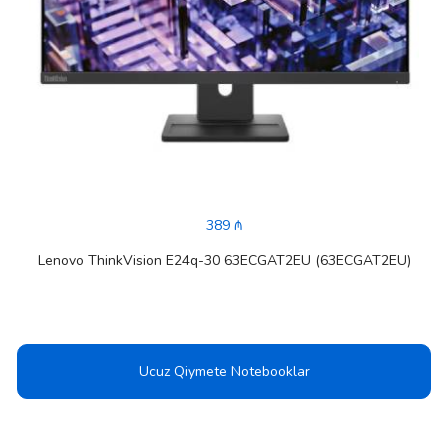
389 ₼
Lenovo ThinkVision E24q-30 63ECGAT2EU (63ECGAT2EU)
Ucuz Qiymete Notebooklar