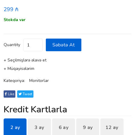
299 ₼
Stokda var
Səbətə At
Quantity
+ Seçilmişlərə əlavə et
+ Müqayisələrim
Kateqoriya:
Monitorlar
Like
Tweet
Kredit Kartlarla
2 ay
3 ay
6 ay
9 ay
12 ay