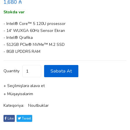
1,680 ₼
Stokda var
- Intel® Core™ 5 120U prosessor
- 14' WUXGA 60Hz Sensor Ekran
- Intel® Qrafika
- 512GB PCIe® NVMe™ M.2 SSD
- 8GB LPDDR5 RAM
Səbətə At
Quantity
+ Seçilmişlərə əlavə et
+ Müqayisələrim
Kateqoriya:
Noutbuklar
Like
Tweet