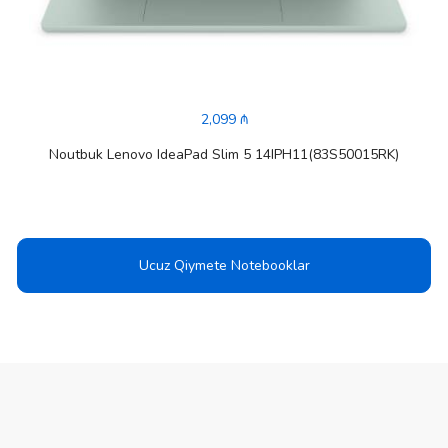
2,099 ₼
Noutbuk Lenovo IdeaPad Slim 5 14IPH11(83S50015RK)
Ucuz Qiymete Notebooklar