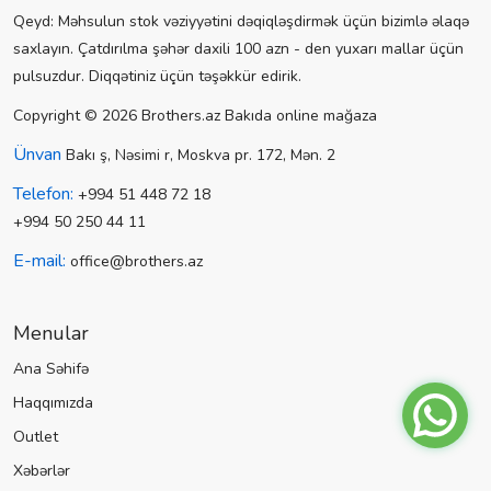
Qeyd: Məhsulun stok vəziyyətini dəqiqləşdirmək üçün bizimlə əlaqə
saxlayın. Çatdırılma şəhər daxili 100 azn - den yuxarı mallar üçün
pulsuzdur. Diqqətiniz üçün təşəkkür edirik.
Copyright © 2026 Brothers.az Bakıda online mağaza
Ünvan
Bakı ş, Nəsimi r, Moskva pr. 172, Mən. 2
Telefon:
+994 51 448 72 18
+994 50 250 44 11
E-mail:
office@brothers.az
Menular
Ana Səhifə
Haqqımızda
Outlet
Xəbərlər