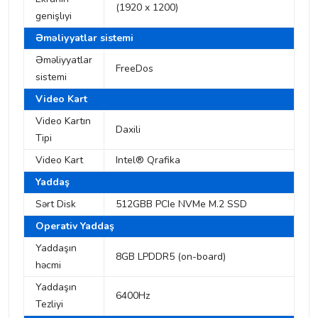
(1920 x 1200)
genişlıyi
Əməliyyatlar sistemi
Əməliyyatlar
FreeDos
sistemi
Video Kart
Video Kartın
Daxili
Tipi
Video Kart
Intel® Qrafika
Yaddaş
Sərt Disk
512GBB PCIe NVMe M.2 SSD
Operativ Yaddaş
Yaddaşın
8GB LPDDR5 (on-board)
həcmi
Yaddaşın
6400Hz
Tezliyi