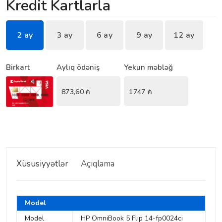
Kredit Kartlarla
2 ay
3 ay
6 ay
9 ay
12 ay
Birkart
Aylıq ödəniş
Yekun məbləğ
873,60
₼
1747
₼
Xüsusiyyətlər
Açıqlama
Model
Model
HP OmniBook 5 Flip 14-fp0024ci