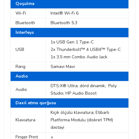
Qoşulma
Wi-Fi
Intel® Wi-Fi 6
Bluetooth
Bluetooth 5.3
İnterfeys
1x USB Gen 1 Type-C
USB
2x Thunderbolt™ 4 USB4™ Type-C
1x 3,5 mm Combo Audio Jack
Rəng
Səmavi Mavi
Audio
DTS:X® Ultra; dörd dinamik; Poly
Audio
Studio; HP Audio Boost
Daxil etmə qurğusu
Kiçik ölçülü klaviatura; Etibarlı
Klaviatura
Platforma Modulu (diskret TPM)
dəstəyi
Finger Print
+