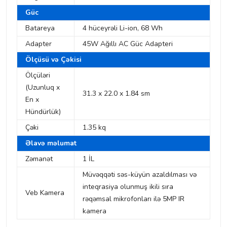
Güc
Batareya
4 hüceyrəli Li-ion, 68 Wh
Adapter
45W Ağıllı AC Güc Adapteri
Ölçüsü və Çəkisi
Ölçüləri
(Uzunluq x
31.3 x 22.0 x 1.84 sm
En x
Hündürlük)
Çəki
1.35 kq
Əlavə məlumat
Zəmanət
1 İL
Müvəqqəti səs-küyün azaldılması və
inteqrasiya olunmuş ikili sıra
Veb Kamera
rəqəmsal mikrofonları ilə 5MP IR
kamera