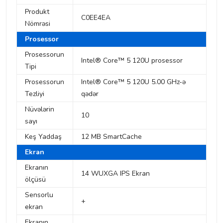
Produkt
C0EE4EA
Nömrəsi
Prosessor
Prosessorun
Intel® Core™ 5 120U prosessor
Tipi
Prosessorun
Intel® Core™ 5 120U 5.00 GHz-ə
Tezliyi
qədər
Nüvələrin
10
sayı
Keş Yaddaş
12 MB SmartCache
Ekran
Ekranın
14 WUXGA IPS Ekran
ölçüsü
Sensorlu
+
ekran
Ekranın