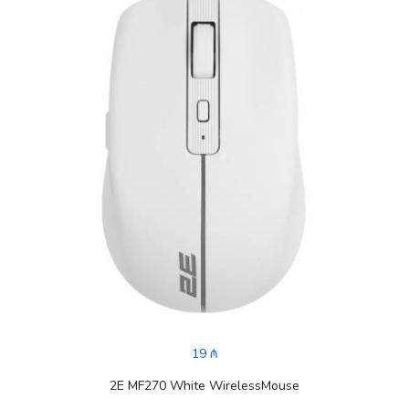
19 ₼
2E MF270 White WirelessMouse