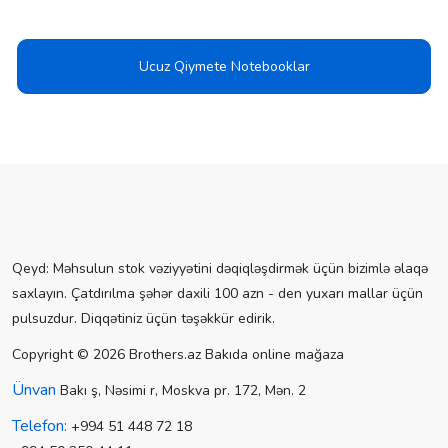
Ucuz Qiymete Notebooklar
Qeyd: Məhsulun stok vəziyyətini dəqiqləşdirmək üçün bizimlə əlaqə
saxlayın. Çatdırılma şəhər daxili 100 azn - den yuxarı mallar üçün
pulsuzdur. Diqqətiniz üçün təşəkkür edirik.
Copyright © 2026 Brothers.az Bakıda online mağaza
Ünvan
Bakı ş, Nəsimi r, Moskva pr. 172, Mən. 2
Telefon:
+994 51 448 72 18