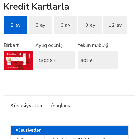
Kredit Kartlarla
2 ay
3 ay
6 ay
9 ay
12 ay
Birkart
Aylıq ödəniş
Yekun məbləğ
150,28
₼
301
₼
Xüsusiyyətlər
Açıqlama
Xüsusiyətlər