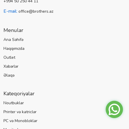
+994 50 250 44 11
E-mail:
office@brothers.az
Menular
Ana Səhifə
Haqqımızda
Outlet
Xəbərlər
Əlaqə
Kateqoriyalar
Noutbuklar
Printer və katriclər
PC və Monobloklar