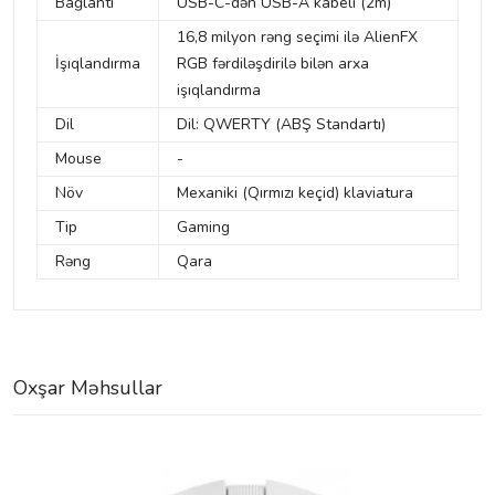
Bağlantı
USB-C-dən USB-A kabeli (2m)
16,8 milyon rəng seçimi ilə AlienFX
İşıqlandırma
RGB fərdiləşdirilə bilən arxa
işıqlandırma
Dil
Dil: QWERTY (ABŞ Standartı)
Mouse
-
Növ
Mexaniki (Qırmızı keçid) klaviatura
Tip
Gaming
Rəng
Qara
Oxşar Məhsullar