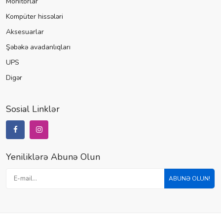
Monitorlar
Kompüter hissələri
Aksesuarlar
Şəbəkə avadanlıqları
UPS
Digər
Sosial Linklər
Yeniliklərə Abunə Olun
ABUNƏ OLUN!