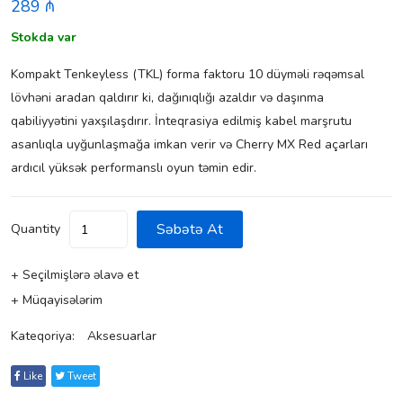
289 ₼
Stokda var
Kompakt Tenkeyless (TKL) forma faktoru 10 düyməli rəqəmsal
lövhəni aradan qaldırır ki, dağınıqlığı azaldır və daşınma
qabiliyyətini yaxşılaşdırır. İnteqrasiya edilmiş kabel marşrutu
asanlıqla uyğunlaşmağa imkan verir və Cherry MX Red açarları
ardıcıl yüksək performanslı oyun təmin edir.
Səbətə At
Quantity
+ Seçilmişlərə əlavə et
+ Müqayisələrim
Kateqoriya:
Aksesuarlar
Like
Tweet