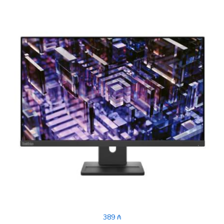
389 ₼