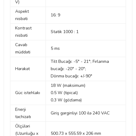
V)
Aspekt
16: 9
nisbəti
Kontrast
Statik 1000 : 1
nisbəti
Cavab
5 ms
müddəti
Tilt Bucağı: -5° - 21°; Fırlanma
Hərəkət
bucağı: -20° - 20°;
Dönmə bucağı: +/-90°
18 W (maksimum)
Güc istehlakı
0.5 W (tipical)
0.3 W (gözləmə)
Enerji
Giriş gərginliyi 100 ilə 240 VAC
təchizatı
Ölçüləri
(Uzunluğu x
500.73 x 555.59 x 206 mm