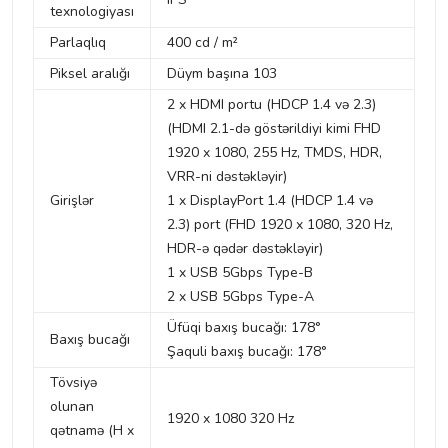
texnologiyası
Parlaqlıq
400 cd / m²
Piksel aralığı
Düym başına 103
2 x HDMI portu (HDCP 1.4 və 2.3)
(HDMI 2.1-də göstərildiyi kimi FHD
1920 x 1080, 255 Hz, TMDS, HDR,
VRR-ni dəstəkləyir)
Girişlər
1 x DisplayPort 1.4 (HDCP 1.4 və
2.3) port (FHD 1920 x 1080, 320 Hz,
HDR-ə qədər dəstəkləyir)
1 x USB 5Gbps Type-B
2 x USB 5Gbps Type-A
Üfüqi baxış bucağı: 178°
Baxış bucağı
Şaquli baxış bucağı: 178°
Tövsiyə
olunan
1920 x 1080 320 Hz
qətnamə (H x