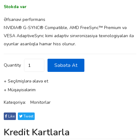
Stokda var
Əfsanəvi performans
NVIDIA® G-SYNC® Compatible, AMD FreeSync™ Premium və
VESA AdaptiveSync kimi adaptiv sinxronizasiya texnologiyaları ilə
oyunlar asanlıqla hamar hiss olunur.
Səbətə At
Quantity
+ Seçilmişlərə əlavə et
+ Müqayisələrim
Kateqoriya:
Monitorlar
Like
Tweet
Kredit Kartlarla