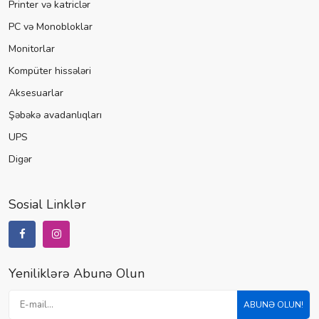
Printer və katriclər
PC və Monobloklar
Monitorlar
Kompüter hissələri
Aksesuarlar
Şəbəkə avadanlıqları
UPS
Digər
Sosial Linklər
Yeniliklərə Abunə Olun
ABUNƏ OLUN!