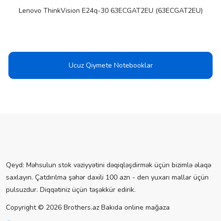
Lenovo ThinkVision E24q-30 63ECGAT2EU (63ECGAT2EU)
Ucuz Qiymete Notebooklar
Qeyd: Məhsulun stok vəziyyətini dəqiqləşdirmək üçün bizimlə əlaqə
saxlayın. Çatdırılma şəhər daxili 100 azn - den yuxarı mallar üçün
pulsuzdur. Diqqətiniz üçün təşəkkür edirik.
Copyright © 2026 Brothers.az Bakıda online mağaza