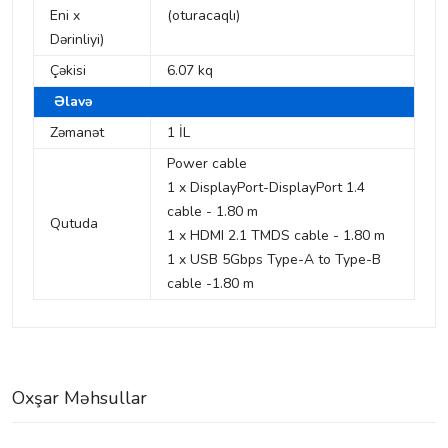
Eni x
(oturacaqlı)
Dərinliyi)
Çəkisi
6.07 kq
Əlavə
Zəmanət
1 İL
Power cable
1 x DisplayPort-DisplayPort 1.4
cable - 1.80 m
Qutuda
1 x HDMI 2.1 TMDS cable - 1.80 m
1 x USB 5Gbps Type-A to Type-B
cable -1.80 m
Oxşar Məhsullar