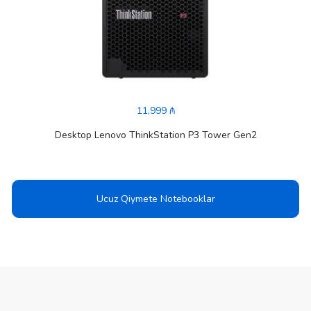
11,999 ₼
Desktop Lenovo ThinkStation P3 Tower Gen2
Ucuz Qiymete Notebooklar