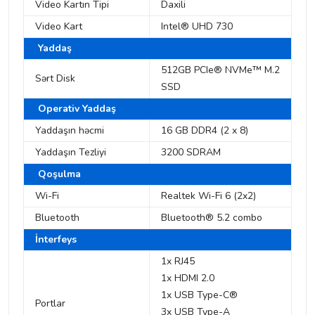
Video Kartın Tipi
Daxili
Video Kart
Intel® UHD 730
Yaddaş
512GB PCIe® NVMe™ M.2
Sərt Disk
SSD
Operativ Yaddaş
Yaddaşın həcmi
16 GB DDR4 (2 x 8)
Yaddaşın Tezliyi
3200 SDRAM
Qoşulma
Wi-Fi
Realtek Wi-Fi 6 (2x2)
Bluetooth
Bluetooth® 5.2 combo
İnterfeys
1x RJ45
1x HDMI 2.0
1x USB Type-C®
Portlar
3x USB Type-A