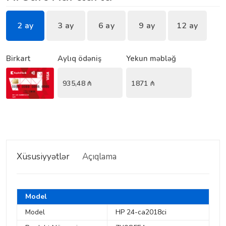
2 ay
3 ay
6 ay
9 ay
12 ay
Birkart
Aylıq ödəniş
Yekun məbləğ
935,48
₼
1871
₼
Xüsusiyyətlər
Açıqlama
Model
Model
HP 24-ca2018ci