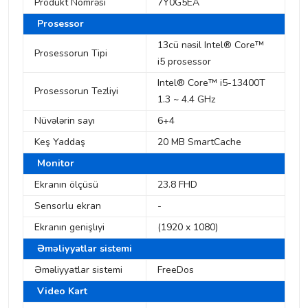
Produkt Nömrəsi
7Y0G5EA
Prosessor
13cü nəsil Intel® Core™
Prosessorun Tipi
i5 prosessor
Intel® Core™ i5-13400T
Prosessorun Tezliyi
1.3 ~ 4.4 GHz
Nüvələrin sayı
6+4
Keş Yaddaş
20 MB SmartCache
Monitor
Ekranın ölçüsü
23.8 FHD
Sensorlu ekran
-
Ekranın genişlıyi
(1920 x 1080)
Əməliyyatlar sistemi
Əməliyyatlar sistemi
FreeDos
Video Kart