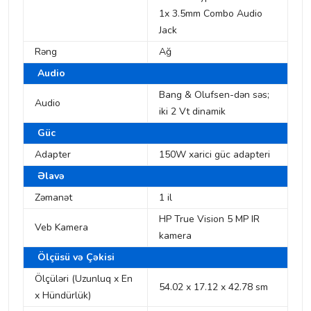
1x 3.5mm Combo Audio
Jack
Rəng
Ağ
Audio
Bang & Olufsen-dən səs;
Audio
iki 2 Vt dinamik
Güc
Adapter
150W xarici güc adapteri
Əlavə
Zəmanət
1 il
HP True Vision 5 MP IR
Veb Kamera
kamera
Ölçüsü və Çəkisi
Ölçüləri (Uzunluq x En
54.02 x 17.12 x 42.78 sm
x Hündürlük)