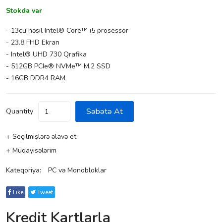
Stokda var
- 13cü nəsil Intel® Core™ i5 prosessor
- 23.8 FHD Ekran
- Intel® UHD 730 Qrafika
- 512GB PCIe® NVMe™ M.2 SSD
- 16GB DDR4 RAM
Səbətə At
Quantity
+ Seçilmişlərə əlavə et
+ Müqayisələrim
Kateqoriya:
PC və Monobloklar
Like
Tweet
Kredit Kartlarla