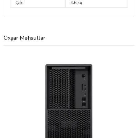
Çəki
4.6 kq
Oxşar Məhsullar