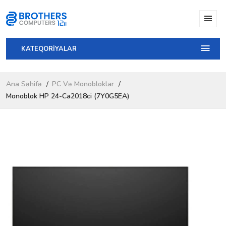
KATEQORİYALAR
Ana Səhifə
PC Və Monobloklar
Monoblok HP 24-Ca2018ci (7Y0G5EA)