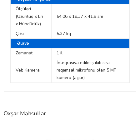
Ölçüləri
(Uzunluq x En
54,06 x 18,37 x 41,9 sm
x Hündürlük)
Çəki
5.37 kq
Əlavə
Zəmanət
1 il
İnteqrasiya edilmiş ikili sıra
Veb Kamera
rəqəmsal mikrofonu olan 5 MP
kamera (açılır)
Oxşar Məhsullar