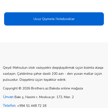
Ucuz Qiymete Notebooklar
Qeyd: Məhsulun stok vəziyyətini dəqiqləşdirmək üçün bizimlə əlaqə
saxlayın. Çatdırılma şəhər daxili 100 azn - den yuxarı mallar üçün
pulsuzdur. Diqqətiniz üçün təşəkkür edirik.
Copyright © 2026 Brothers.az Bakıda online mağaza
Ünvan
Bakı ş, Nəsimi r, Moskva pr. 172, Mən. 2
Telefon:
+994 51 448 72 18