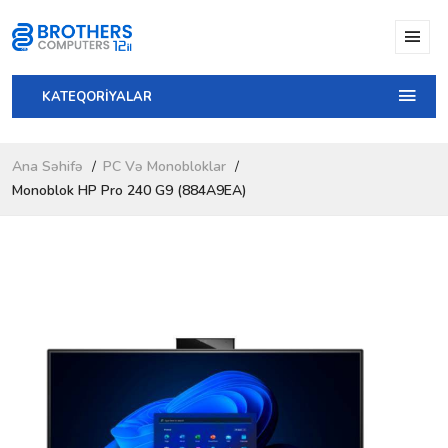
KATEQORİYALAR
Ana Səhifə
PC Və Monobloklar
Monoblok HP Pro 240 G9 (884A9EA)