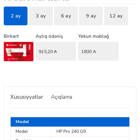
2 ay
3 ay
6 ay
9 ay
12 ay
Birkart
Aylıq ödəniş
Yekun məbləğ
915,20
₼
1830
₼
Xüsusiyyətlər
Açıqlama
Model
Model
HP Pro 240 G9