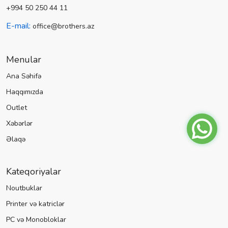
+994 50 250 44 11
E-mail:
office@brothers.az
Menular
Ana Səhifə
Haqqımızda
Outlet
Xəbərlər
Əlaqə
Kateqoriyalar
Noutbuklar
Printer və katriclər
PC və Monobloklar