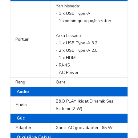
Yan hissədə:
- 1 x USB Type-A
- 1 kombin qulaqlıq/mikrofon
Arxa hissədə:
Portlar
- 1 x USB Type-A 3.2
- 2 x USB Type-A 2.0
- 1 x HDMI
- RJ-45
- AC Power
Rəng
Qara
Audio
B&O PLAY İkiqat Dinamik Səs
Audio
Sistemi (2 W)
Güc
Adapter
Xarici AC güc adapteri, 65 W;
Ölçüsü və Çəkisi