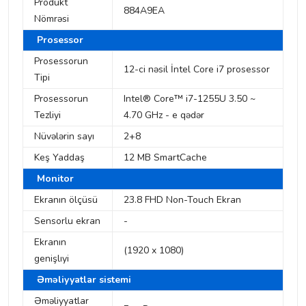
Produkt
884A9EA
Nömrəsi
Prosessor
Prosessorun
12-ci nəsil İntel Core i7 prosessor
Tipi
Prosessorun
Intel® Core™ i7-1255U 3.50 ~
Tezliyi
4.70 GHz - e qədər
Nüvələrin sayı
2+8
Keş Yaddaş
12 MB SmartCache
Monitor
Ekranın ölçüsü
23.8 FHD Non-Touch Ekran
Sensorlu ekran
-
Ekranın
(1920 x 1080)
genişlıyi
Əməliyyatlar sistemi
Əməliyyatlar