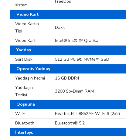
FreeDos
sistemi
Video Kart
Video Kartın
Daxili
Tipi
Video Kart
Intel® Iris® Xᵉ Qrafika
Yaddaş
Sərt Disk
512 GB PCIe® NVMe™ SSD
Operativ Yaddaş
Yaddaşın həcmi
16 GB DDR4
Yaddaşın
3200 So-Dimm RAM
Tezliyi
Qoşulma
Wi-Fi
Realtek RTL8852AE Wi-Fi 6 (2x2)
Bluetooth
Bluetooth® 5.2
İnterfeys