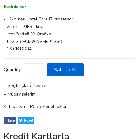
Stokda var
- 12-ci nəsil İntel Core i7 prosessor
- 23.8 FHD IPS Ekran
- Intel® Iris® Xᵉ Qrafika
- 512 GB PCIe® NVMe™ SSD
- 16 GB DDR4
Səbətə At
Quantity
+ Seçilmişlərə əlavə et
+ Müqayisələrim
Kateqoriya:
PC və Monobloklar
Like
Tweet
Kredit Kartlarla