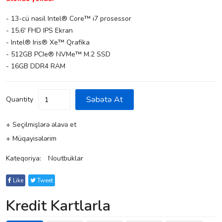
- 13-cü nəsil Intel® Core™ i7 prosessor
- 15.6' FHD IPS Ekran
- Intel® Iris® Xe™ Qrafika
- 512GB PCIe® NVMe™ M.2 SSD
- 16GB DDR4 RAM
Səbətə At
Quantity
+ Seçilmişlərə əlavə et
+ Müqayisələrim
Kateqoriya:
Noutbuklar
Like
Tweet
Kredit Kartlarla