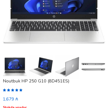
Noutbuk HP 250 G10 (8D451ES)
1,679 ₼
Stokda yoxdur