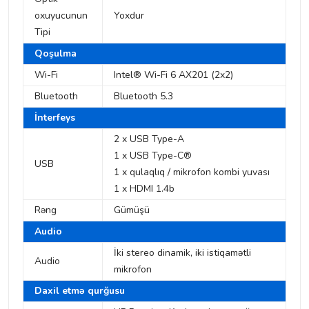
oxuyucunun
Yoxdur
Tipi
Qoşulma
Wi-Fi
Intel® Wi-Fi 6 AX201 (2x2)
Bluetooth
Bluetooth 5.3
İnterfeys
2 x USB Type-A
1 x ​​USB Type-C®
USB
1 x qulaqlıq / mikrofon kombi yuvası
1 x HDMI 1.4b
Rəng
Gümüşü
Audio
İki stereo dinamik, iki istiqamətli
Audio
mikrofon
Daxil etmə qurğusu