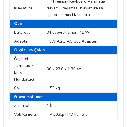
HP Premium Keyboard – sızmağa
Klaviatura
davamlı, rəqəmsal klaviatura ilə
işıqlandırılmış klaviatura
Güc
Batareya
3 hüceyrəli Li-ion, 41 Wh
Adapter
45W Ağıllı AC Güc Adapteri
Ölçüsü və Çəkisi
Ölçüləri
(Uzunluq x
36 x 23.6 x 1.86 sm
En x
Hündürlük)
Çəki
1.52 kq
Əlavə məlumat
Zəmanət
1 İL
Veb Kamera
HP 1080p FHD kamera