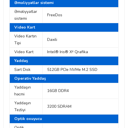
Əməliyyatlar sistemi
Əməliyyatlar
FreeDos
sistemi
Video Kart
Video Kartın
Daxili
Tipi
Video Kart
Intel® Iris® Xᵉ Qrafika
Yaddaş
Sərt Disk
512GB PCIe NVMe M.2 SSD
Operativ Yaddaş
Yaddaşın
16GB DDR4
həcmi
Yaddaşın
3200 SDRAM
Tezliyi
Optik oxuyucu
Optik