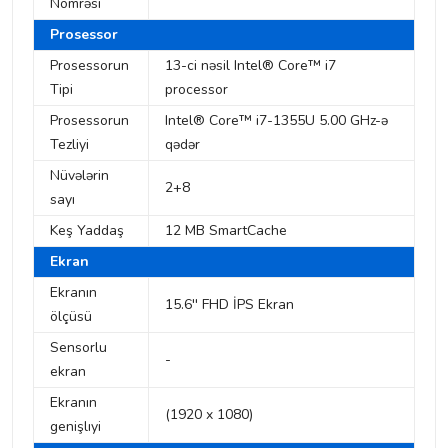
Nömrəsi
Prosessor
Prosessorun
13-ci nəsil Intel® Core™ i7
Tipi
processor
Prosessorun
Intel® Core™ i7-1355U 5.00 GHz-ə
Tezliyi
qədər
Nüvələrin
2+8
sayı
Keş Yaddaş
12 MB SmartCache
Ekran
Ekranın
15.6'' FHD İPS Ekran
ölçüsü
Sensorlu
-
ekran
Ekranın
(1920 x 1080)
genişlıyi