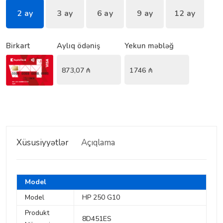
2 ay
3 ay
6 ay
9 ay
12 ay
Birkart
Aylıq ödəniş
Yekun məbləğ
873,07
₼
1746
₼
Xüsusiyyətlər
Açıqlama
Model
Model
HP 250 G10
Produkt
8D451ES