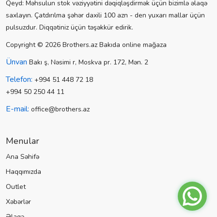
Qeyd: Məhsulun stok vəziyyətini dəqiqləşdirmək üçün bizimlə əlaqə
saxlayın. Çatdırılma şəhər daxili 100 azn - den yuxarı mallar üçün
pulsuzdur. Diqqətiniz üçün təşəkkür edirik.
Copyright © 2026 Brothers.az Bakıda online mağaza
Ünvan
Bakı ş, Nəsimi r, Moskva pr. 172, Mən. 2
Telefon:
+994 51 448 72 18
+994 50 250 44 11
E-mail:
office@brothers.az
Menular
Ana Səhifə
Haqqımızda
Outlet
Xəbərlər
Əlaqə