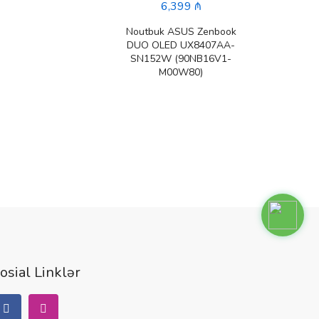
6,399 ₼
Noutbuk ASUS Zenbook
Nout
DUO OLED UX8407AA-
G1
SN152W (90NB16V1-
(90
M00W80)
osial Linklər