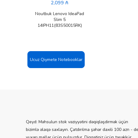
2,099 ₼
nkBook
Noutbuk Lenovo IdeaPad
JUFW)
Slim 5
14IPH11(83S50015RK)
Ucuz Qiymete Notebooklar
Qeyd: Məhsulun stok vəziyyətini dəqiqləşdirmək üçün
bizimlə əlaqə saxlayın. Çatdırılma şəhər daxili 100 azn - d
yuxarı mallar üçün pulsuzdur. Diqqətiniz üçün təşəkkür