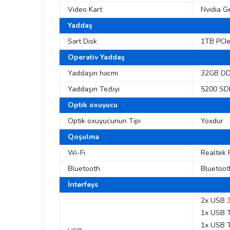
Video Kart
Nvidia G
Yaddaş
Sərt Disk
1TB PCI
Operativ Yaddaş
Yaddaşın həcmi
32GB D
Yaddaşın Tezliyi
5200 S
Optik oxuyucu
Optik oxuyucunun Tipi
Yoxdur
Qoşulma
Wi-Fi
Realtek 
Bluetooth
Bluetoot
İnterfeys
2x USB 3
1x USB T
1x USB T