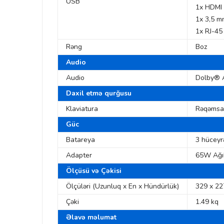
USB
1x HDMI 
1x 3,5 m
1x RJ-45
Rəng
Boz
Audio
Audio
Dolby® Au
Daxil etmə qurğusu
Klaviatura
Rəqəmsal 
Güc
Batareya
3 hüceyrə
Adapter
65W Ağıl
Ölçüsü və Çəkisi
Ölçüləri (Uzunluq x En x Hündürlük)
329 x 22
Çəki
1.49 kq
Əlavə məlumat