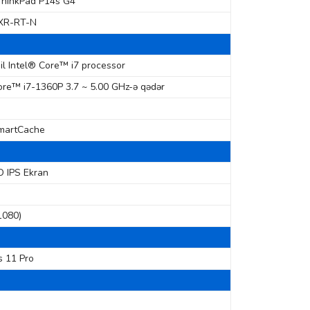
ThinkPad P14s G4
XR-RT-N
sil Intel® Core™ i7 processor
ore™ i7-1360P 3.7 ~ 5.00 GHz-ə qədər
martCache
D IPS Ekran
1080)
 11 Pro