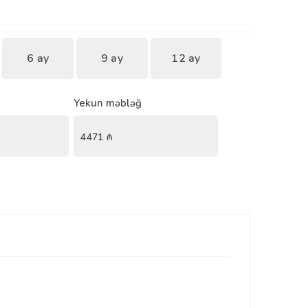
6 ay
9 ay
12 ay
Yekun məbləğ
4471
₼