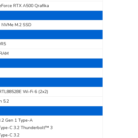
eForce RTX A500 Qrafika
e NVMe M.2 SSD
DR5
DRAM
RTL8852BE Wi-Fi 6 (2x2)
h 5.2
.2 Gen 1 Type-A
ype-C 3.2 Thunderbolt™ 3
ype-C 3.2