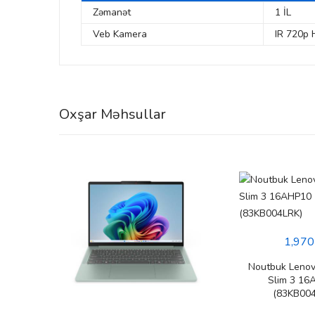
Zəmanət
1 İL
Veb Kamera
IR 720p
Oxşar Məhsullar
1,970
Noutbuk Lenov
Slim 3 16
(83KB004