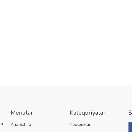
Menular
Kateqoriyalar
S
en
Ana Səhifə
Noutbuklar