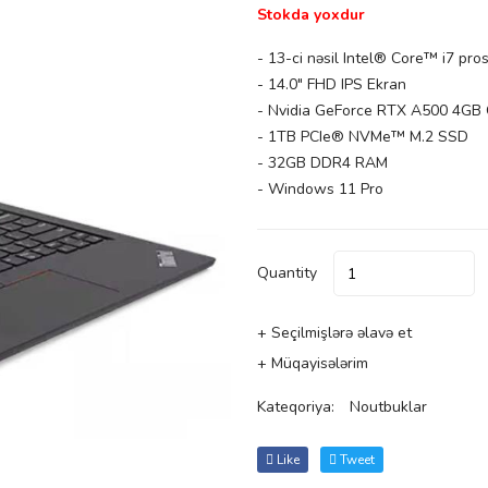
Stokda yoxdur
- 13-ci nəsil Intel® Core™ i7 pro
- 14.0" FHD IPS Ekran
- Nvidia GeForce RTX A500 4GB 
- 1TB PCIe® NVMe™ M.2 SSD
- 32GB DDR4 RAM
- Windows 11 Pro
Quantity
+ Seçilmişlərə əlavə et
+ Müqayisələrim
Kateqoriya:
Noutbuklar
Like
Tweet