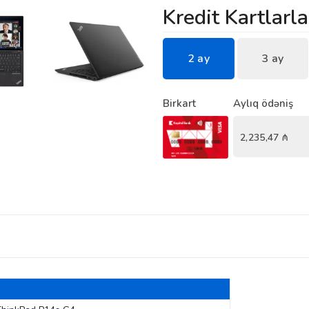
Kredit Kartlarla
2 ay
3 ay
Birkart
Aylıq ödəniş
2,235,47
₼