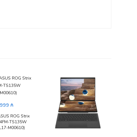
,999 ₼
ASUS ROG Strix
14FM-TS135W
L17-M00610)