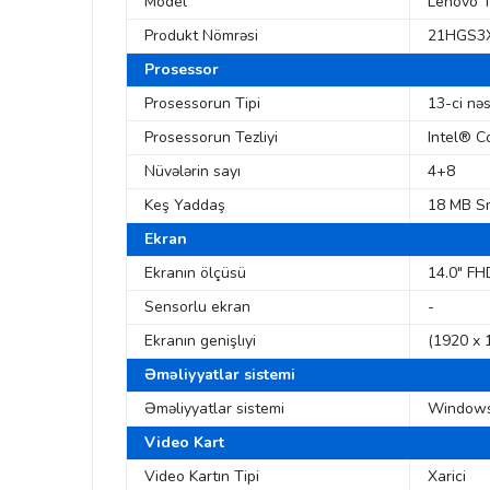
Model
Lenovo 
Produkt Nömrəsi
21HGS3
Prosessor
Prosessorun Tipi
13-ci nə
Prosessorun Tezliyi
Intel® C
Nüvələrin sayı
4+8
Keş Yaddaş
18 MB S
Ekran
Ekranın ölçüsü
14.0" FH
Sensorlu ekran
-
Ekranın genişlıyi
(1920 x 
Əməliyyatlar sistemi
Əməliyyatlar sistemi
Windows
Video Kart
Video Kartın Tipi
Xarici