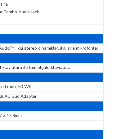
1.4b
m Combo Audio Jack
dio™. İkili stereo dinamiklər, ikili sıra mikrofonlar
klaviatura ilə tam ölçülü klaviatura
li Li-ion, 50 Wh
lı AC Güc Adapteri
7 x 17.9mm