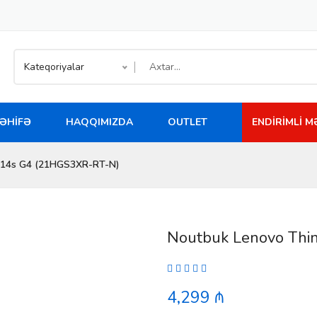
Kateqoriyalar
ƏHIFƏ
HAQQIMIZDA
OUTLET
ENDIRIMLI 
P14s G4 (21HGS3XR-RT-N)
Noutbuk Lenovo Thi
4,299 ₼