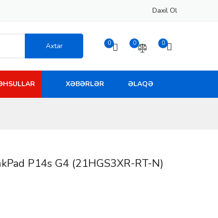
Daxil Ol
0
0
0
Axtar
MƏHSULLAR
XƏBƏRLƏR
ƏLAQƏ
nkPad P14s G4 (21HGS3XR-RT-N)