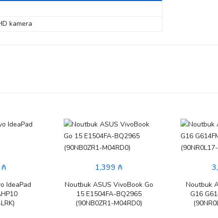
 HD kamera
 ₼
1,399 ₼
3
o IdeaPad
Noutbuk ASUS VivoBook Go
Noutbuk 
AHP10
15 E1504FA-BQ2965
G16 G6
LRK)
(90NB0ZR1-M04RD0)
(90NR0