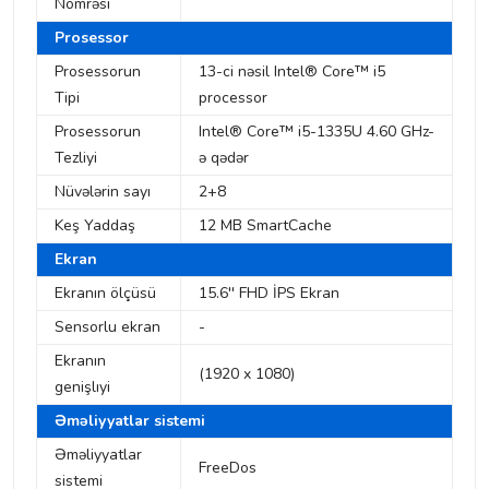
Nömrəsi
Prosessor
Prosessorun
13-ci nəsil Intel® Core™ i5
Tipi
processor
Prosessorun
Intel® Core™ i5-1335U 4.60 GHz-
Tezliyi
ə qədər
Nüvələrin sayı
2+8
Keş Yaddaş
12 MB SmartCache
Ekran
Ekranın ölçüsü
15.6'' FHD İPS Ekran
Sensorlu ekran
-
Ekranın
(1920 x 1080)
genişlıyi
Əməliyyatlar sistemi
Əməliyyatlar
FreeDos
sistemi