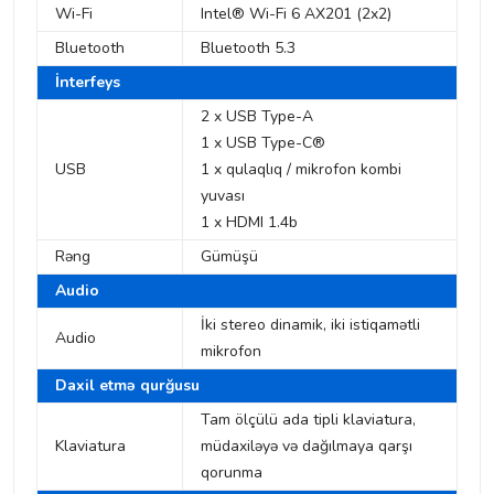
Wi-Fi
Intel® Wi-Fi 6 AX201 (2x2)
Bluetooth
Bluetooth 5.3
İnterfeys
2 x USB Type-A
1 x ​​USB Type-C®
USB
1 x qulaqlıq / mikrofon kombi
yuvası
1 x HDMI 1.4b
Rəng
Gümüşü
Audio
İki stereo dinamik, iki istiqamətli
Audio
mikrofon
Daxil etmə qurğusu
Tam ölçülü ada tipli klaviatura,
Klaviatura
müdaxiləyə və dağılmaya qarşı
qorunma