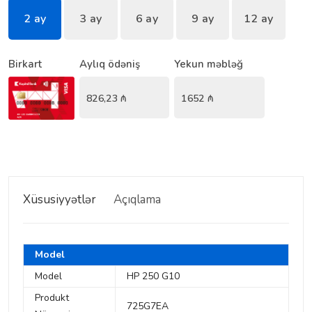
2 ay
3 ay
6 ay
9 ay
12 ay
Birkart
Aylıq ödəniş
Yekun məbləğ
826,23
₼
1652
₼
Xüsusiyyətlər
Açıqlama
Model
Model
HP 250 G10
Produkt
725G7EA