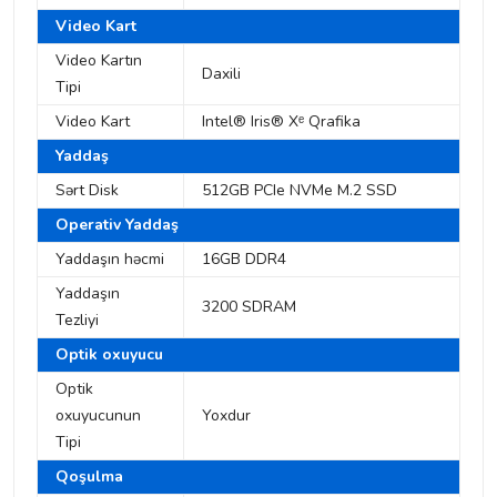
Video Kart
Video Kartın
Daxili
Tipi
Video Kart
Intel® Iris® Xᵉ Qrafika
Yaddaş
Sərt Disk
512GB PCIe NVMe M.2 SSD
Operativ Yaddaş
Yaddaşın həcmi
16GB DDR4
Yaddaşın
3200 SDRAM
Tezliyi
Optik oxuyucu
Optik
oxuyucunun
Yoxdur
Tipi
Qoşulma