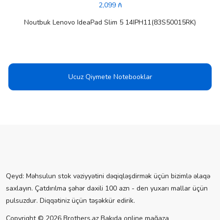
2,099 ₼
Noutbuk Lenovo IdeaPad Slim 5 14IPH11(83S50015RK)
Ucuz Qiymete Notebooklar
Qeyd: Məhsulun stok vəziyyətini dəqiqləşdirmək üçün bizimlə əlaqə
saxlayın. Çatdırılma şəhər daxili 100 azn - den yuxarı mallar üçün
pulsuzdur. Diqqətiniz üçün təşəkkür edirik.
Copyright © 2026 Brothers.az Bakıda online mağaza