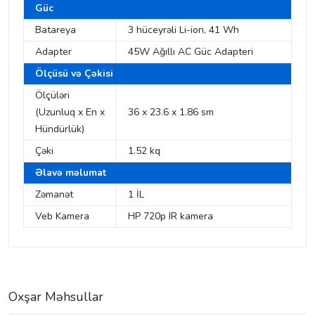
Güc
Batareya
3 hüceyrəli Li-ion, 41 Wh
Adapter
45W Ağıllı AC Güc Adapteri
Ölçüsü və Çəkisi
Ölçüləri
(Uzunluq x En x
36 x 23.6 x 1.86 sm
Hündürlük)
Çəki
1.52 kq
Əlavə məlumat
Zəmanət
1 İL
Veb Kamera
HP 720p IR kamera
Oxşar Məhsullar