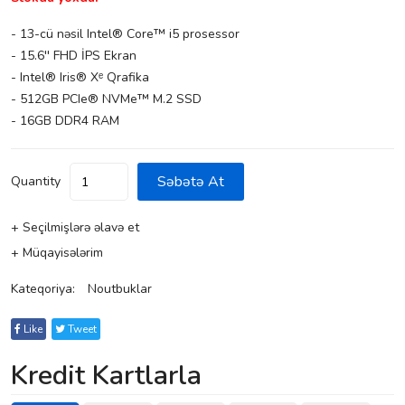
- 13-cü nəsil Intel® Core™ i5 prosessor
- 15.6'' FHD İPS Ekran
- Intel® Iris® Xᵉ Qrafika
- 512GB PCIe® NVMe™ M.2 SSD
- 16GB DDR4 RAM
Səbətə At
Quantity
+ Seçilmişlərə əlavə et
+ Müqayisələrim
Kateqoriya:
Noutbuklar
Like
Tweet
Kredit Kartlarla