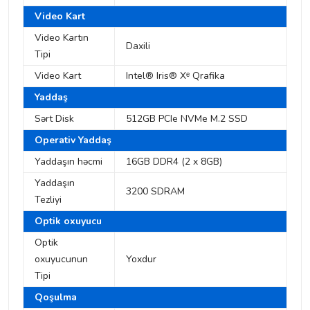
Video Kart
Video Kartın
Daxili
Tipi
Video Kart
Intel® Iris® Xᵉ Qrafika
Yaddaş
Sərt Disk
512GB PCIe NVMe M.2 SSD
Operativ Yaddaş
Yaddaşın həcmi
16GB DDR4 (2 x 8GB)
Yaddaşın
3200 SDRAM
Tezliyi
Optik oxuyucu
Optik
oxuyucunun
Yoxdur
Tipi
Qoşulma