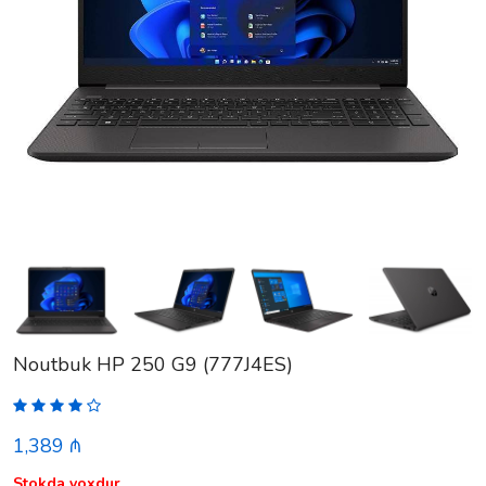
Noutbuk HP 250 G9 (777J4ES)
1,389 ₼
Stokda yoxdur