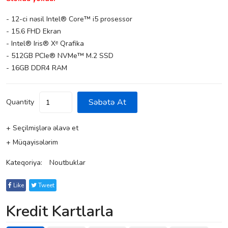
- 12-ci nəsil Intel® Core™ i5 prosessor
- 15.6 FHD Ekran
- Intel® Iris® Xᵉ Qrafika
- 512GB PCIe® NVMe™ M.2 SSD
- 16GB DDR4 RAM
Səbətə At
Quantity
+ Seçilmişlərə əlavə et
+ Müqayisələrim
Kateqoriya:
Noutbuklar
Like
Tweet
Kredit Kartlarla