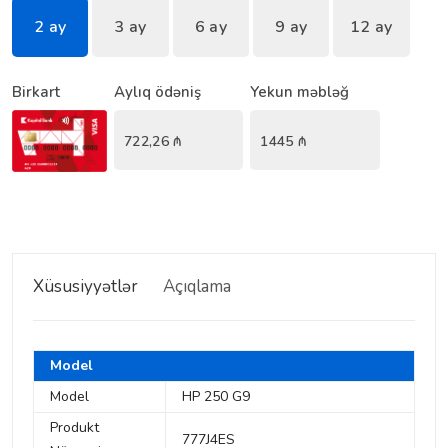
2 ay
3 ay
6 ay
9 ay
12 ay
Birkart
Aylıq ödəniş
Yekun məbləğ
722,26
₼
1445
₼
Xüsusiyyətlər
Açıqlama
Model
Model
HP 250 G9
Produkt
777J4ES