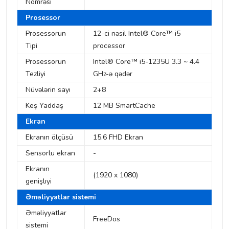
Nömrəsi
Prosessor
Prosessorun
12-ci nəsil Intel® Core™ i5
Tipi
processor
Prosessorun
Intel® Core™ i5-1235U 3.3 ~ 4.4
Tezliyi
GHz-ə qədər
Nüvələrin sayı
2+8
Keş Yaddaş
12 MB SmartCache
Ekran
Ekranın ölçüsü
15.6 FHD Ekran
Sensorlu ekran
-
Ekranın
(1920 x 1080)
genişlıyi
Əməliyyatlar sistemi
Əməliyyatlar
FreeDos
sistemi