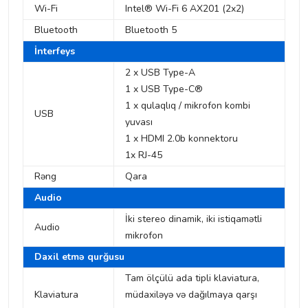
Wi-Fi
Intel® Wi-Fi 6 AX201 (2x2)
Bluetooth
Bluetooth 5
İnterfeys
2 x USB Type-A
1 x ​​USB Type-C®
1 x qulaqlıq / mikrofon kombi
USB
yuvası
1 x HDMI 2.0b konnektoru
1x RJ-45
Rəng
Qara
Audio
İki stereo dinamik, iki istiqamətli
Audio
mikrofon
Daxil etmə qurğusu
Tam ölçülü ada tipli klaviatura,
Klaviatura
müdaxiləyə və dağılmaya qarşı