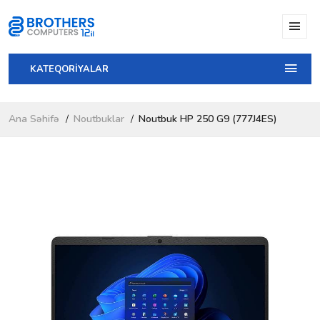
KATEQORİYALAR
Ana Səhifə
Noutbuklar
Noutbuk HP 250 G9 (777J4ES)