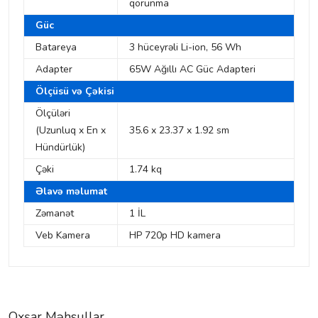
qorunma
Güc
Batareya
3 hüceyrəli Li-ion, 56 Wh
Adapter
65W Ağıllı AC Güc Adapteri
Ölçüsü və Çəkisi
Ölçüləri
(Uzunluq x En x
35.6 x 23.37 x 1.92 sm
Hündürlük)
Çəki
1.74 kq
Əlavə məlumat
Zəmanət
1 İL
Veb Kamera
HP 720p HD kamera
Oxşar Məhsullar