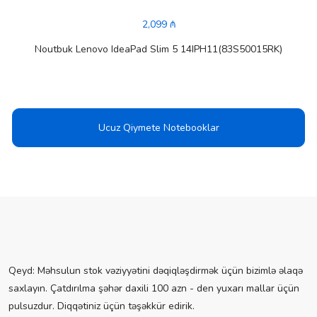
2,099 ₼
Noutbuk Lenovo IdeaPad Slim 5 14IPH11(83S50015RK)
Ucuz Qiymete Notebooklar
Qeyd: Məhsulun stok vəziyyətini dəqiqləşdirmək üçün bizimlə əlaqə
saxlayın. Çatdırılma şəhər daxili 100 azn - den yuxarı mallar üçün
pulsuzdur. Diqqətiniz üçün təşəkkür edirik.