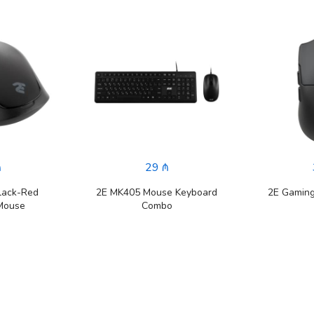
₼
29 ₼
lack-Red
2E MK405 Mouse Keyboard
2E Gamin
Mouse
Combo