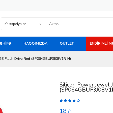
Kateqoriyalar
ƏHIFƏ
HAQQIMIZDA
OUTLET
ENDIRIMLI 
64GB Flash Drive Red (SP064GBUF3J08V1R-N)
Silicon Power Jewel 
(SP064GBUF3J08V1
18 ₼