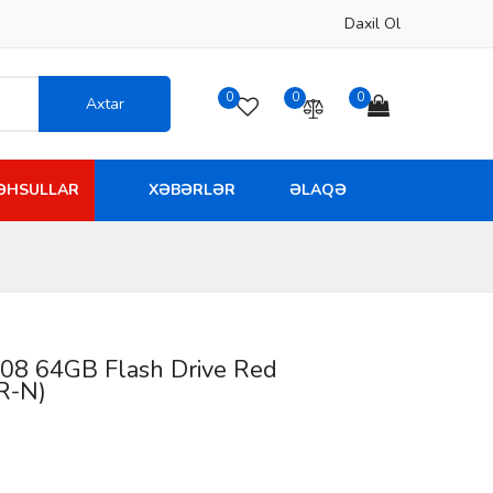
Daxil Ol
0
0
0
Axtar
MƏHSULLAR
XƏBƏRLƏR
ƏLAQƏ
J08 64GB Flash Drive Red
R-N)