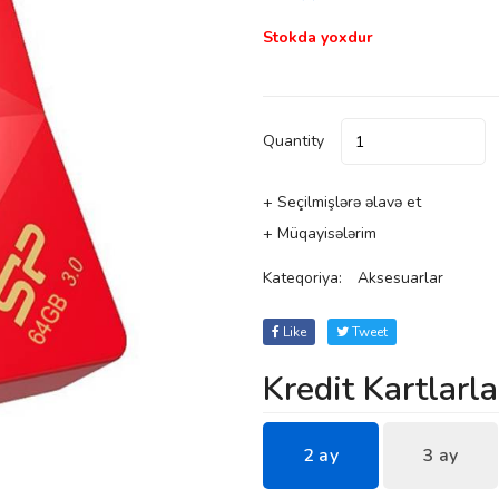
Stokda yoxdur
Quantity
+ Seçilmişlərə əlavə et
+ Müqayisələrim
Kateqoriya:
Aksesuarlar
Like
Tweet
Kredit Kartlarla
2 ay
3 ay