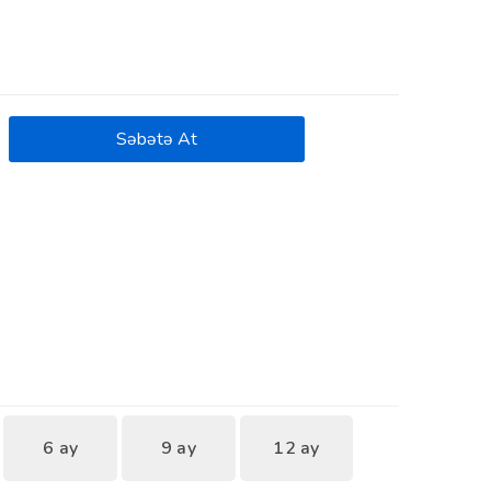
Səbətə At
6 ay
9 ay
12 ay