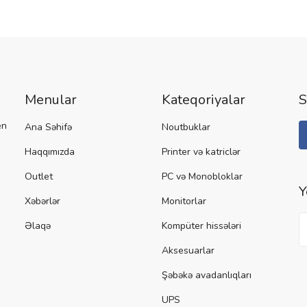
Menular
Kateqoriyalar
S
en
Ana Səhifə
Noutbuklar
Haqqımızda
Printer və katriclər
Outlet
PC və Monobloklar
Y
Xəbərlər
Monitorlar
Əlaqə
Kompüter hissələri
Aksesuarlar
Şəbəkə avadanlıqları
UPS