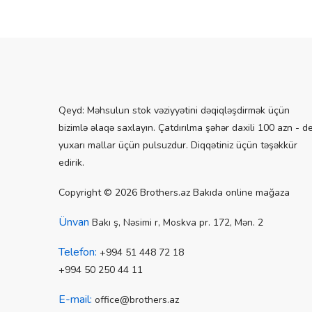
Qeyd: Məhsulun stok vəziyyətini dəqiqləşdirmək üçün
bizimlə əlaqə saxlayın. Çatdırılma şəhər daxili 100 azn - d
yuxarı mallar üçün pulsuzdur. Diqqətiniz üçün təşəkkür
edirik.
Copyright © 2026 Brothers.az Bakıda online mağaza
Ünvan
Bakı ş, Nəsimi r, Moskva pr. 172, Mən. 2
Telefon:
+994 51 448 72 18
+994 50 250 44 11
E-mail:
office@brothers.az