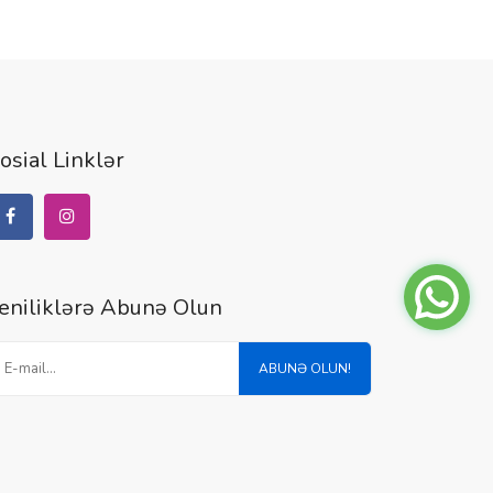
osial Linklər
eniliklərə Abunə Olun
ABUNƏ OLUN!