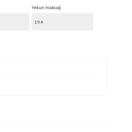
Yekun məbləğ
19
₼