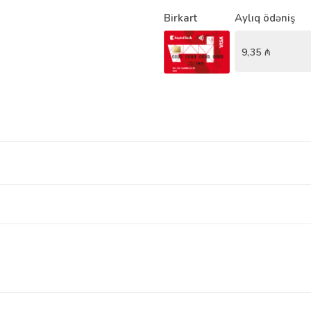
Birkart
Aylıq ödəniş
9,35
₼