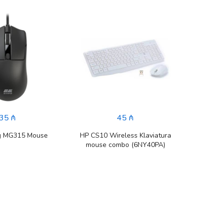
35 ₼
45 ₼
g MG315 Mouse
HP CS10 Wireless Klaviatura
ASU
mouse combo (6NY40PA)
Çantas