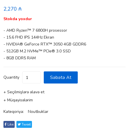
2,270 ₼
Stokda yoxdur
- AMD Ryzen™ 7 6800H prosessor
- 15.6 FHD IPS 144Hz Ekran
- NVIDIA® GeForce RTX™ 3050 4GB GDDR6
- 512GB M.2 NVMe™ PCIe® 3.0 SSD
- 8GB DDR5 RAM
Səbətə At
Quantity
+ Seçilmişlərə əlavə et
+ Müqayisələrim
Kateqoriya:
Noutbuklar
Like
Tweet