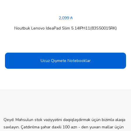
2,099 ₼
Noutbuk Lenovo IdeaPad Slim 5 14IPH11(83S50015RK)
Ucuz Qiymete Notebooklar
Qeyd: Məhsulun stok vəziyyətini dəqiqləşdirmək üçün bizimlə əlaqə
saxlayın. Çatdırılma şəhər daxili 100 azn - den yuxarı mallar üçün