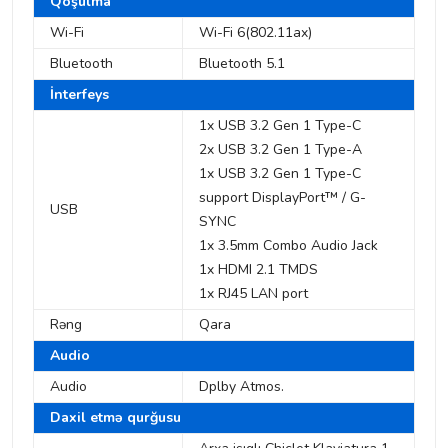
Qoşulma
Wi-Fi
Wi-Fi 6(802.11ax)
Bluetooth
Bluetooth 5.1
İnterfeys
1x USB 3.2 Gen 1 Type-C
2x USB 3.2 Gen 1 Type-A
1x USB 3.2 Gen 1 Type-C
support DisplayPort™ / G-
USB
SYNC
1x 3.5mm Combo Audio Jack
1x HDMI 2.1 TMDS
1x RJ45 LAN port
Rəng
Qara
Audio
Audio
Dplby Atmos.
Daxil etmə qurğusu