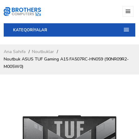
KATEQORİYALAR
Ana Səhifə
Noutbuklar
Noutbuk ASUS TUF Gaming A15 FA507RC-HN059 (90NR09R2-
M005W0)