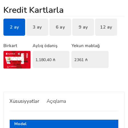
Kredit Kartlarla
2 ay
3 ay
6 ay
9 ay
12 ay
Birkart
Aylıq ödəniş
Yekun məbləğ
1,180,40
₼
2361
₼
Xüsusiyyətlər
Açıqlama
Model