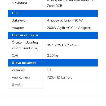
Arxa işıqlı Chiclet Klaviatura 1-
Klaviatura
Zona RGB
Güc
Batareya
4 hüceyrəli Li-ion, 90 Wh
Adapter
200W Ağıllı AC Güc Adapteri
Ölçüsü və Çəkisi
Ölçüləri (Uzunluq
35.4 x 25.1 x 2.24 sm
x En x Hündürlük)
Çəki
2.20 kq
Əlavə məlumat
Zəmanət
1 İL
Veb Kamera
720p HD kamera
Ətraflı