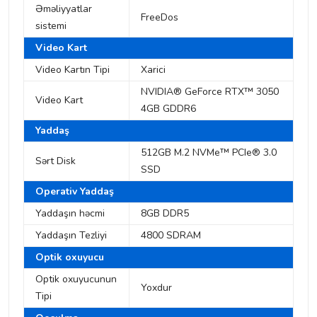
Əməliyyatlar
FreeDos
sistemi
Video Kart
Video Kartın Tipi
Xarici
NVIDIA® GeForce RTX™ 3050
Video Kart
4GB GDDR6
Yaddaş
512GB M.2 NVMe™ PCIe® 3.0
Sərt Disk
SSD
Operativ Yaddaş
Yaddaşın həcmi
8GB DDR5
Yaddaşın Tezliyi
4800 SDRAM
Optik oxuyucu
Optik oxuyucunun
Yoxdur
Tipi