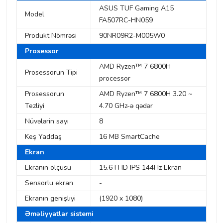
ASUS TUF Gaming A15
Model
FA507RC-HN059
Produkt Nömrəsi
90NR09R2-M005W0
Prosessor
AMD Ryzen™ 7 6800H
Prosessorun Tipi
processor
Prosessorun
AMD Ryzen™ 7 6800H 3.20 ~
Tezliyi
4.70 GHz-ə qədər
Nüvələrin sayı
8
Keş Yaddaş
16 MB SmartCache
Ekran
Ekranın ölçüsü
15.6 FHD IPS 144Hz Ekran
Sensorlu ekran
-
Ekranın genişlıyi
(1920 x 1080)
Əməliyyatlar sistemi