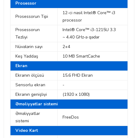
Prosessor
12-ci nəsil Intel® Core™ i3
Prosessorun Tipi
processor
Prosessorun
Intel® Core™ i3-1215U 3.3
Tezliyi
~ 4.40 GHz-ə qədər
Nüvələrin sayı
2+4
Keş Yaddaş
10 MB SmartCache
Ekran
Ekranın ölçüsü
15.6 FHD Ekran
Sensorlu ekran
-
Ekranın genişlıyi
(1920 x 1080)
Əməliyyatlar sistemi
Əməliyyatlar
FreeDos
sistemi
Video Kart