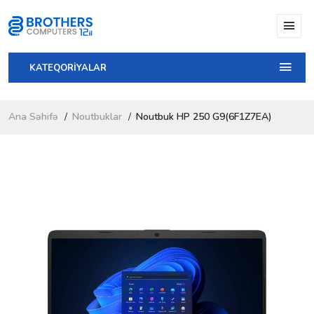
KATEQORİYALAR
Ana Səhifə
Noutbuklar
Noutbuk HP 250 G9(6F1Z7EA)