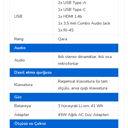
2x USB Type-A
1x USB Type-C
USB
1x HDMI 1.4b
1x 3,5 mm Combo Audio Jack
1x RJ-45
Rəng
Qara
Audio
İkili stereo dinamiklər, ikili sıra
Audio
mikrofonlar
Daxil etmə qurğusu
Rəqəmsal klaviatura ilə tam
Klaviatura
ölçülü, arxa işıqlı klaviatura
Güc
Batareya
3 hüceyrəli Li-ion, 41 Wh
Adapter
45W Ağıllı AC Güc Adapteri
Ölçüsü və Çəkisi