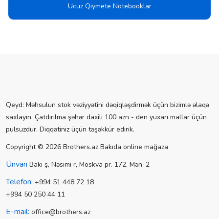
Ucuz Qiymete Notebooklar
Qeyd: Məhsulun stok vəziyyətini dəqiqləşdirmək üçün bizimlə əlaqə
saxlayın. Çatdırılma şəhər daxili 100 azn - den yuxarı mallar üçün
pulsuzdur. Diqqətiniz üçün təşəkkür edirik.
Copyright © 2026 Brothers.az Bakıda online mağaza
Ünvan
Bakı ş, Nəsimi r, Moskva pr. 172, Mən. 2
Telefon:
+994 51 448 72 18
+994 50 250 44 11
E-mail:
office@brothers.az