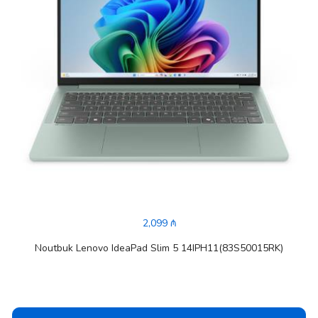
2,099 ₼
Noutbuk Lenovo IdeaPad Slim 5 14IPH11(83S50015RK)