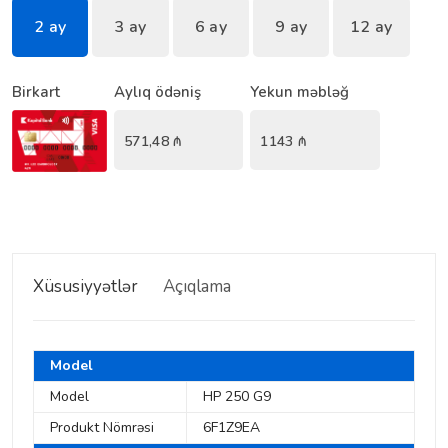
2 ay
3 ay
6 ay
9 ay
12 ay
Birkart
Aylıq ödəniş
Yekun məbləğ
571,48
₼
1143
₼
Xüsusiyyətlər
Açıqlama
Model
Model
HP 250 G9
Produkt Nömrəsi
6F1Z9EA