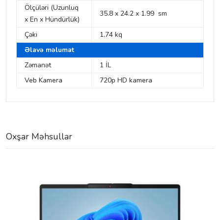
Ölçüləri (Uzunluq
35.8 x 24.2 x 1.99 sm
x En x Hündürlük)
Çəki
1.74 kq
Əlavə məlumat
Zəmanət
1 İL
Veb Kamera
720p HD kamera
Oxşar Məhsullar