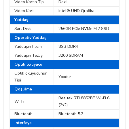
Video Kartın Tipi
Daxili
Video Kart
Intel® UHD Qrafika
Yaddaş
Sərt Disk
256GB PCIe NVMe M.2 SSD
Operativ Yaddaş
Yaddaşın həcmi
8GB DDR4
Yaddaşın Tezliyi
3200 SDRAM
Optik oxuyucu
Optik oxuyucunun
Yoxdur
Tipi
Qoşulma
Realtek RTL8852BE Wi-Fi 6
Wi-Fi
(2x2)
Bluetooth
Bluetooth 5.2
İnterfeys