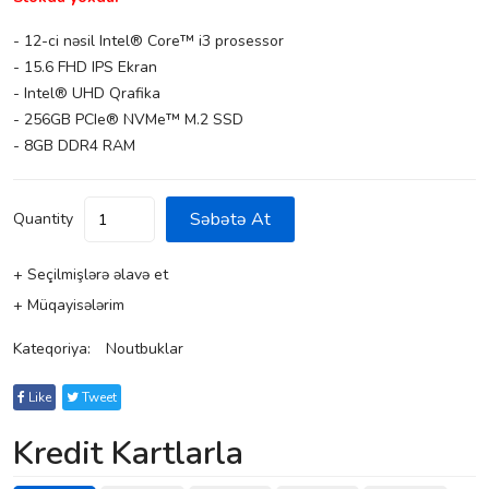
- 12-ci nəsil Intel® Core™ i3 prosessor
- 15.6 FHD IPS Ekran
- Intel® UHD Qrafika
- 256GB PCIe® NVMe™ M.2 SSD
- 8GB DDR4 RAM
Səbətə At
Quantity
+ Seçilmişlərə əlavə et
+ Müqayisələrim
Kateqoriya:
Noutbuklar
Like
Tweet
Kredit Kartlarla