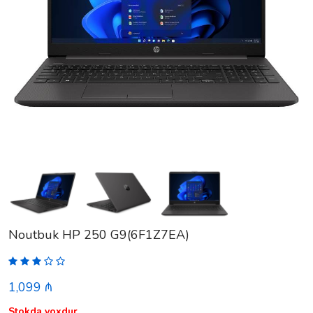
Noutbuk HP 250 G9(6F1Z7EA)
1,099 ₼
Stokda yoxdur