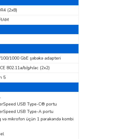
R4 (2x8)
DRAM
0/100/1000 GbE şəbəkə adapteri
E 802.11a/b/g/n/ac (2x2)
h 5
l
erSpeed ​​USB Type-C® portu
erSpeed ​​USB Type-A portu
q və mikrofon üçün 1 pərakəndə kombi
el