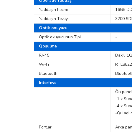
Operativ Yaddaş
Yaddaşın həcmi
16GB DD
Yaddaşın Tezliyi
3200 S
Optik oxuyucu
Optik oxuyucunun Tipi
-
Qoşulma
RJ-45
Daxili 1
Wi-Fi
RTL8822C
Bluetooth
Bluetoot
Interfeys
Ön pane
-1 x Sup
-4 x Sup
-Qulaqlı
Portlar
Arxa pan