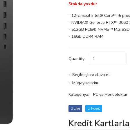
Stokda yoxdur
- 12-ci nəsil Intel® Core™ i5 pro
- NVIDIA® GeForce RTX™ 3060 
- 512GB PCIe® NVMe™ M.2 SSD
- 16GB DDR4 RAM
Quantity
+ Seçilmişlərə əlavə et
+ Müqayisələrim
Kateqoriya:
PC və Monobloklar
Like
Tweet
Kredit Kartlarla