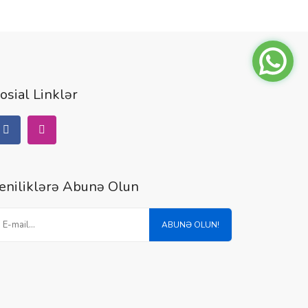
osial Linklər
eniliklərə Abunə Olun
ABUNƏ OLUN!