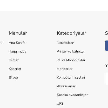
Menular
Kateqoriyalar
S
en
Ana Səhifə
Noutbuklar
Haqqımızda
Printer və katriclər
Outlet
PC və Monobloklar
Y
Xəbərlər
Monitorlar
Əlaqə
Kompüter hissələri
Aksesuarlar
Şəbəkə avadanlıqları
UPS