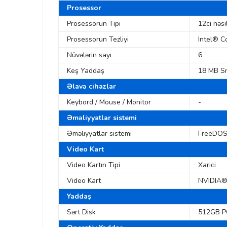
Prosessor
Prosessorun Tipi
12ci nəs
Prosessorun Tezliyi
Intel® C
Nüvələrin sayı
6
Keş Yaddaş
18 MB S
Əlavə cihazlar
Keybord / Mouse / Monitor
-
Əməliyyatlar sistemi
Əməliyyatlar sistemi
FreeDO
Video Kart
Video Kartın Tipi
Xarici
Video Kart
NVIDIA®
Yaddaş
Sərt Disk
512GB P