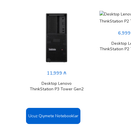
6,999
Desktop L
ThinkStation P2
11,999 ₼
V100
Desktop Lenovo
)
ThinkStation P3 Tower Gen2
Ucuz Qiymete Notebooklar