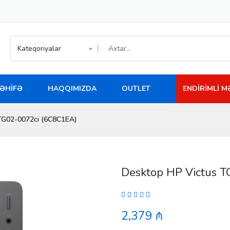
Kateqoriyalar
ƏHIFƏ
HAQQIMIZDA
OUTLET
ENDIRIMLI 
TG02-0072ci (6C8C1EA)
Desktop HP Victus 
2,379 ₼