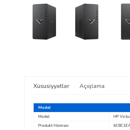
Xüsusiyyətlər
Açıqlama
Model
Model
HP Victu
Produkt Nömrəsi
6C8C1E