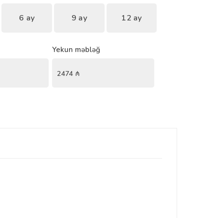
6 ay
9 ay
12 ay
Yekun məbləğ
2474
₼