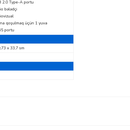
B 2.0 Type-A portu
io bələdçi
iovizual
ona qoşulmaq üçün 1 yuva
45 portu
9,73 x 33,7 sm