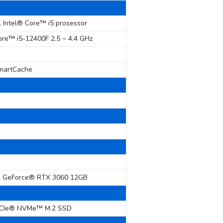
il Intel® Core™ i5 prosessor
ore™ i5-12400F 2.5 ~ 4.4 GHz
martCache
S
 GeForce® RTX 3060 12GB
CIe® NVMe™ M.2 SSD