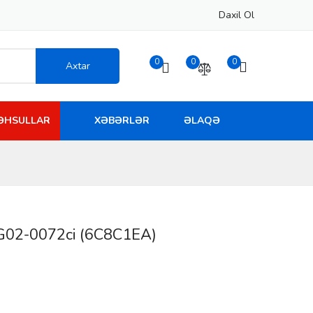
Daxil Ol
0
0
0
Axtar
MƏHSULLAR
XƏBƏRLƏR
ƏLAQƏ
TG02-0072ci (6C8C1EA)