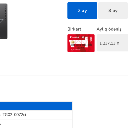
2 ay
3 ay
Birkart
Aylıq ödəniş
1,237,13
₼
s TG02-0072ci
A