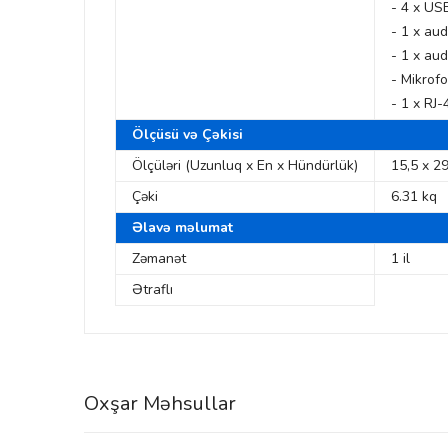
- 4 x US
- 1 x aud
- 1 x aud
- Mikrof
- 1 x RJ-
Ölçüsü və Çəkisi
Ölçüləri (Uzunluq x En x Hündürlük)
15,5 x 2
Çəki
6.31 kq
Əlavə məlumat
Zəmanət
1 il
Ətraflı
Oxşar Məhsullar