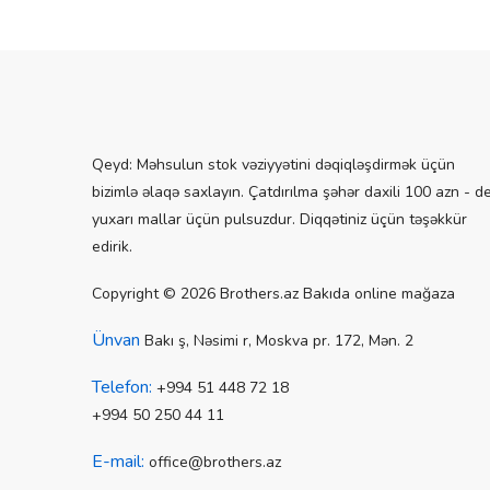
Qeyd: Məhsulun stok vəziyyətini dəqiqləşdirmək üçün
bizimlə əlaqə saxlayın. Çatdırılma şəhər daxili 100 azn - d
yuxarı mallar üçün pulsuzdur. Diqqətiniz üçün təşəkkür
edirik.
Copyright © 2026 Brothers.az Bakıda online mağaza
Ünvan
Bakı ş, Nəsimi r, Moskva pr. 172, Mən. 2
Telefon:
+994 51 448 72 18
+994 50 250 44 11
E-mail:
office@brothers.az