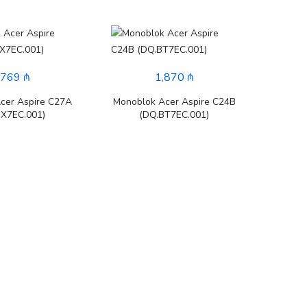
,769 ₼
1,870 ₼
cer Aspire C27A
Monoblok Acer Aspire C24B
BX7EC.001)
(DQ.BT7EC.001)
Monobl