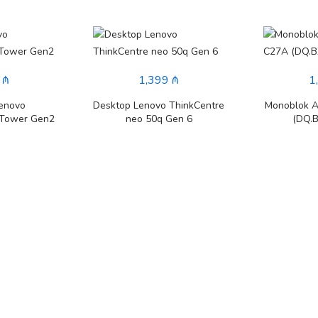
 ₼
1,399 ₼
1
enovo
Desktop Lenovo ThinkCentre
Monoblok A
 Tower Gen2
neo 50q Gen 6
(DQ.