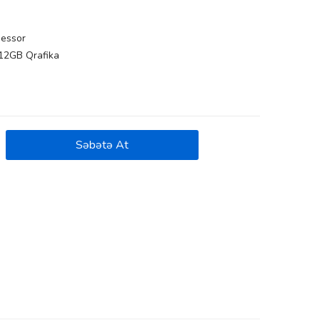
sessor
12GB Qrafika
Səbətə At