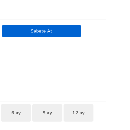
Səbətə At
6 ay
9 ay
12 ay