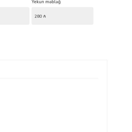
Yekun məbləğ
280
₼