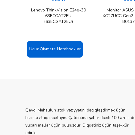
Lenovo ThinkVision E24q-30
Monitor ASUS 
63ECGAT2EU
XG27UCG Gen2 
(63ECGAT2EU)
B0137
Ucuz Qiymete Notebooklar
Qeyd: Məhsulun stok vəziyyətini dəqiqləşdirmək üçün
bizimlə əlaqə saxlayın. Çatdırılma şəhər daxili 100 azn - d
yuxarı mallar üçün pulsuzdur. Diqqətiniz üçün təşəkkür
edirik.