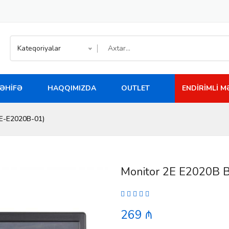
Kateqoriyalar
ƏHIFƏ
HAQQIMIZDA
OUTLET
ENDIRIMLI 
2E-E2020B-01)
Monitor 2E E2020B 
269 ₼