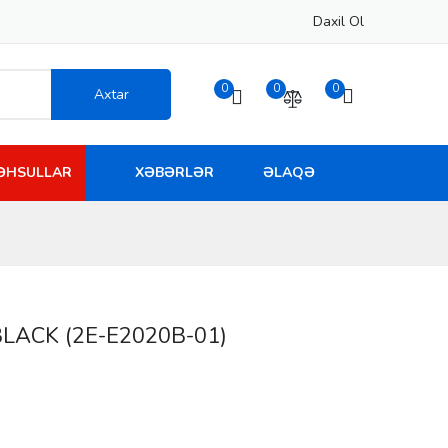
Daxil Ol
0
0
0
Axtar
MƏHSULLAR
XƏBƏRLƏR
ƏLAQƏ
BLACK (2E-E2020B-01)