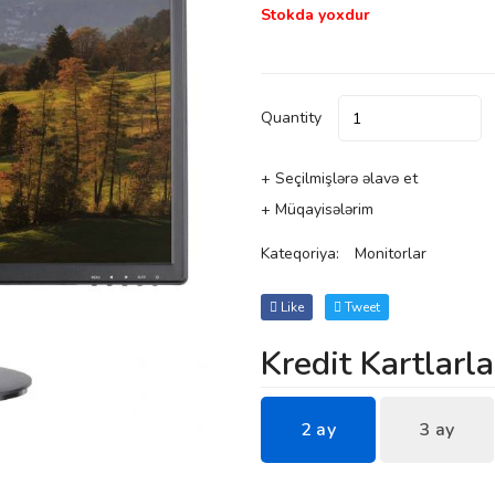
Stokda yoxdur
Quantity
+ Seçilmişlərə əlavə et
+ Müqayisələrim
Kateqoriya:
Monitorlar
Like
Tweet
Kredit Kartlarla
2 ay
3 ay