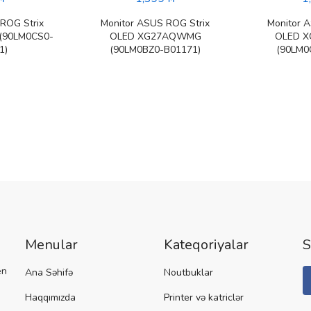
ROG Strix
Monitor ASUS ROG Strix
Monitor 
(90LM0CS0-
OLED XG27AQWMG
OLED 
1)
(90LM0BZ0-B01171)
(90LM0
Menular
Kateqoriyalar
S
en
Ana Səhifə
Noutbuklar
Haqqımızda
Printer və katriclər