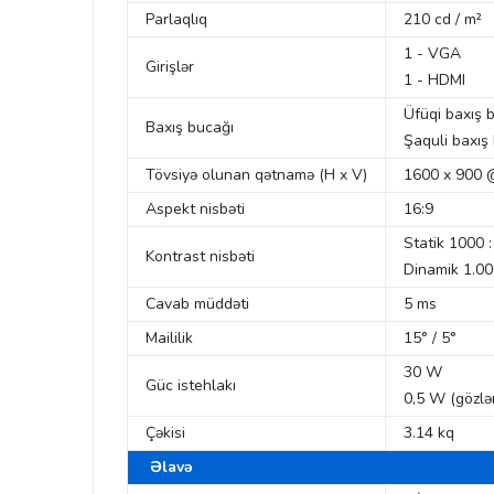
Parlaqlıq
210 cd / m²
1 - VGA
Girişlər
1 - HDMI
Üfüqi baxış 
Baxış bucağı
Şaquli baxış
Tövsiyə olunan qətnamə (H x V)
1600 x 900
Aspekt nisbəti
16:9
Statik 1000 :
Kontrast nisbəti
Dinamik 1.00
Cavab müddəti
5 ms
Maililik
15° / 5°
30 W
Güc istehlakı
0,5 W (gözlə
Çəkisi
3.14 kq
Əlavə