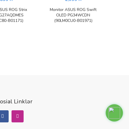
ASUS ROG Strix
Monitor ASUS ROG Swift
Mon
XG27AQDMES
OLED PG34WCDN
C80-B01171)
(90LM0CU0-B01971)
osial Linklər