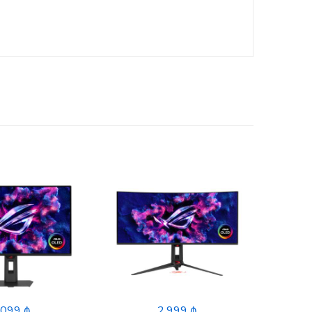
,099 ₼
2,999 ₼