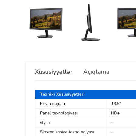
Xüsusiyyətlər
Açıqlama
Texniki Xüsusiyyətləri
Ekran ölçüsü
19.5"
Panel texnologiyası
HD+
Əyim
-
Sinxronizasiya texnologiyası
-