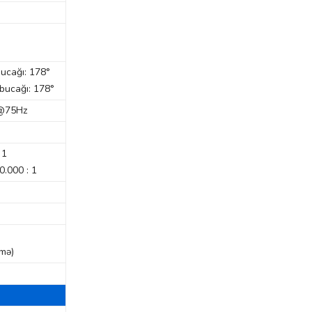
bucağı: 178°
 bucağı: 178°
 @75Hz
 1
0.000 : 1
mə)