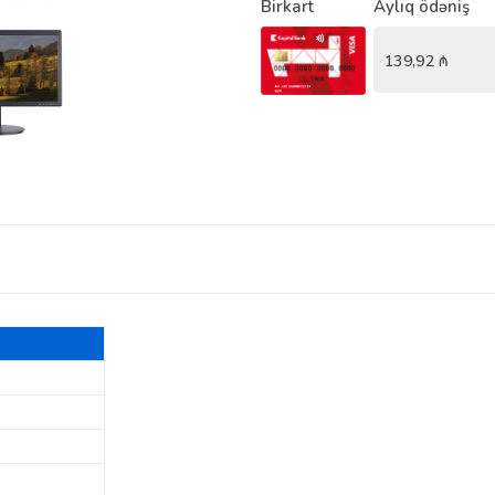
Birkart
Aylıq ödəniş
139,92
₼