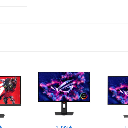
₼
1,399 ₼
1