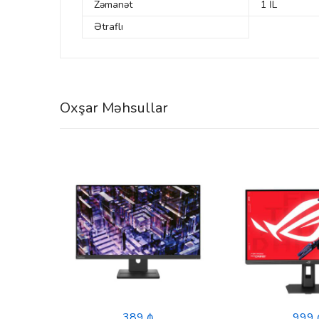
Zəmanət
1 İL
Ətraflı
Oxşar Məhsullar
271P
)
389 ₼
999 