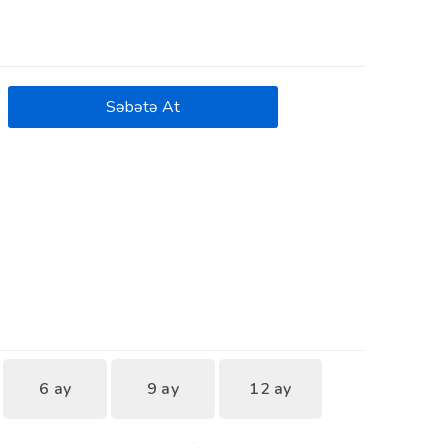
Səbətə At
6 ay
9 ay
12 ay