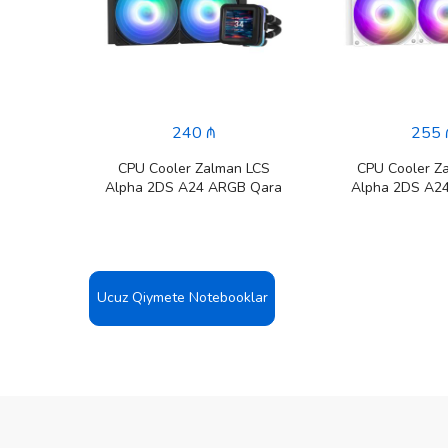
240 ₼
255 
620 M.2
CPU Cooler Zalman LCS
CPU Cooler Z
Alpha 2DS A24 ARGB Qara
Alpha 2DS A2
Ucuz Qiymete Notebooklar