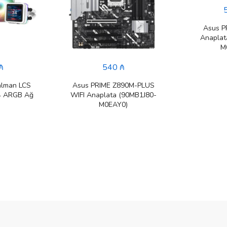
Asus P
Anaplat
M
₼
540 ₼
alman LCS
Asus PRIME Z890M-PLUS
4 ARGB Ağ
WIFI Anaplata (90MB1J80-
M0EAY0)