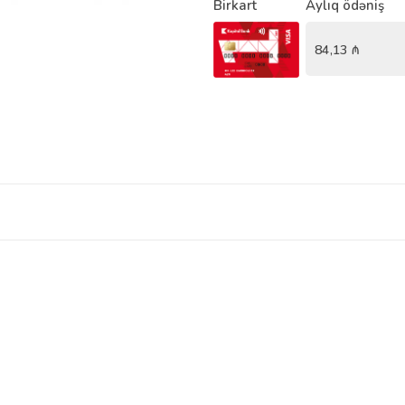
Birkart
Aylıq ödəniş
84,13
₼