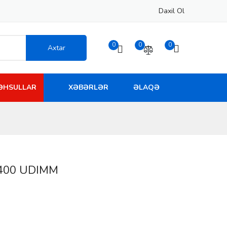
Daxil Ol
0
0
0
Axtar
MƏHSULLAR
XƏBƏRLƏR
ƏLAQƏ
2400 UDIMM