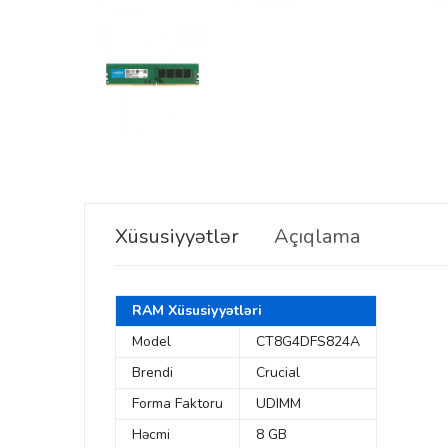
Xüsusiyyətlər
Açıqlama
RAM Xüsusiyyətləri
Model
CT8G4DFS824A
Brendi
Crucial
Forma Faktoru
UDIMM
Həcmi
8 GB