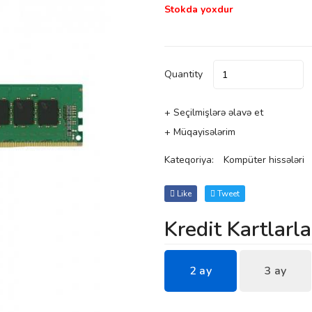
Stokda yoxdur
Quantity
+ Seçilmişlərə əlavə et
+ Müqayisələrim
Kateqoriya:
Kompüter hissələri
Like
Tweet
Kredit Kartlarla
2 ay
3 ay