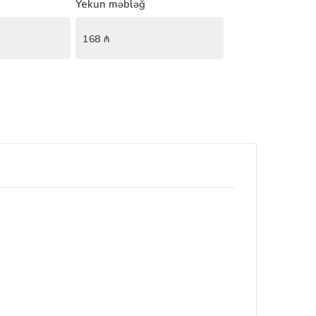
Yekun məbləğ
168
₼