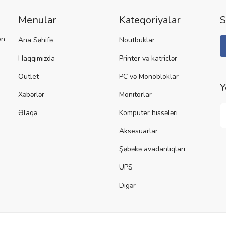
Menular
Kateqoriyalar
S
en
Ana Səhifə
Noutbuklar
Haqqımızda
Printer və katriclər
Outlet
PC və Monobloklar
Y
Xəbərlər
Monitorlar
Əlaqə
Kompüter hissələri
Aksesuarlar
Şəbəkə avadanlıqları
UPS
Digər