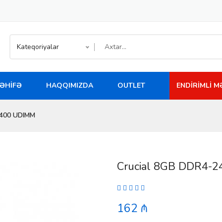
Kateqoriyalar
ƏHIFƏ
HAQQIMIZDA
OUTLET
ENDIRIMLI 
2400 UDIMM
Crucial 8GB DDR4-
162 ₼