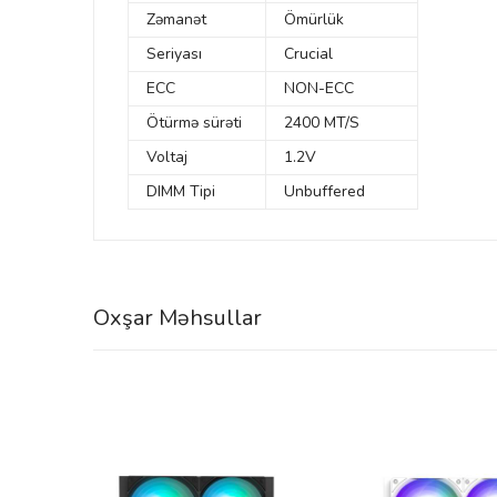
Zəmanət
Ömürlük
Seriyası
Crucial
ECC
NON-ECC
Ötürmə sürəti
2400 MT/S
Voltaj
1.2V
DIMM Tipi
Unbuffered
Oxşar Məhsullar