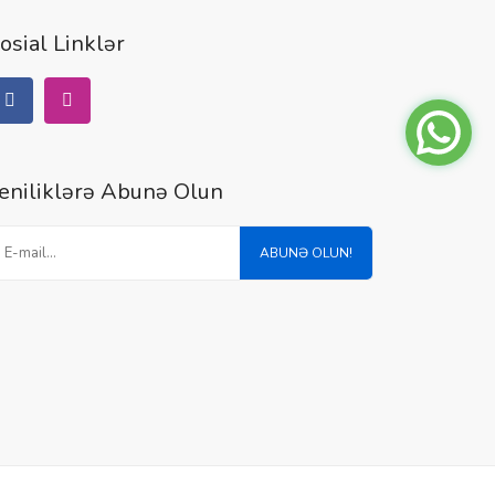
osial Linklər
eniliklərə Abunə Olun
ABUNƏ OLUN!