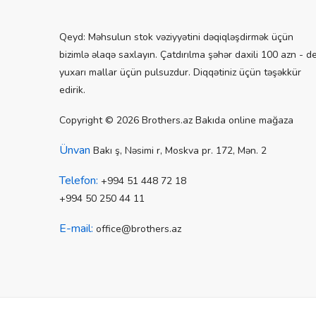
Qeyd: Məhsulun stok vəziyyətini dəqiqləşdirmək üçün
bizimlə əlaqə saxlayın. Çatdırılma şəhər daxili 100 azn - d
yuxarı mallar üçün pulsuzdur. Diqqətiniz üçün təşəkkür
edirik.
Copyright © 2026 Brothers.az Bakıda online mağaza
Ünvan
Bakı ş, Nəsimi r, Moskva pr. 172, Mən. 2
Telefon:
+994 51 448 72 18
+994 50 250 44 11
E-mail:
office@brothers.az