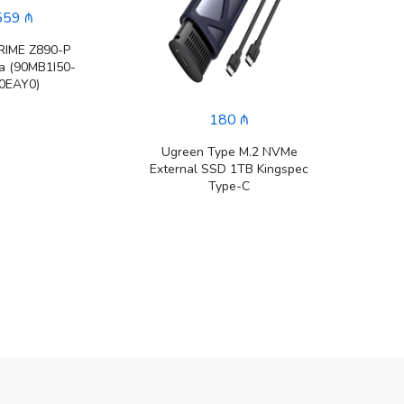
559 ₼
RIME Z890-P
a (90MB1I50-
0EAY0)
180 ₼
Ugreen Type M.2 NVMe
Exter
External SSD 1TB Kingspec
Expans
Type-C