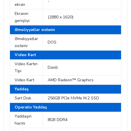
-
ekran
Ekranın
(2880 x 1620)
genişlıyi
Əməliyyatlar sistemi
Əməliyyatlar
DOS
sistemi
Video Kart
Video Kartın
Daxili
Tipi
Video Kart
AMD Radeon™ Graphics
Yaddaş
Sərt Disk
256GB PCIe NVMe M.2 SSD
Operativ Yaddaş
Yaddaşın
8GB DDR4
həcmi