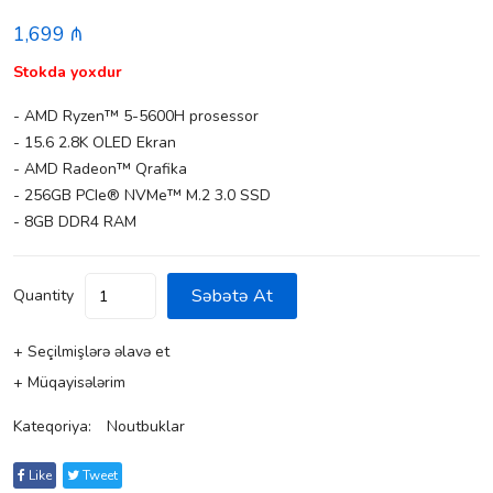
1,699 ₼
Stokda yoxdur
- AMD Ryzen™ 5-5600H prosessor
- 15.6 2.8K OLED Ekran
- AMD Radeon™ Qrafika
- 256GB PCIe® NVMe™ M.2 3.0 SSD
- 8GB DDR4 RAM
Səbətə At
Quantity
+ Seçilmişlərə əlavə et
+ Müqayisələrim
Kateqoriya:
Noutbuklar
Like
Tweet