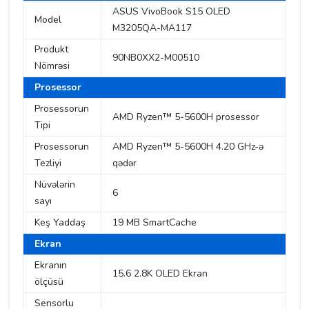
ASUS VivoBook S15 OLED
Model
M3205QA-MA117
Produkt
90NB0XX2-M00510
Nömrəsi
Prosessor
Prosessorun
AMD Ryzen™ 5-5600H prosessor
Tipi
Prosessorun
AMD Ryzen™ 5-5600H 4.20 GHz-ə
Tezliyi
qədər
Nüvələrin
6
sayı
Keş Yaddaş
19 MB SmartCache
Ekran
Ekranın
15.6 2.8K OLED Ekran
ölçüsü
Sensorlu