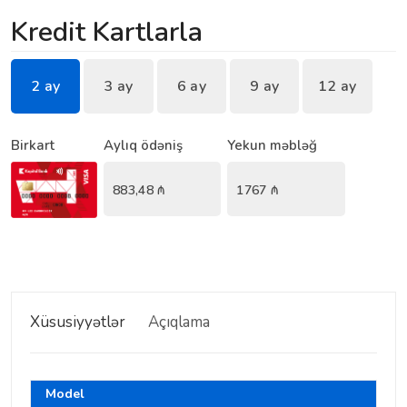
Kredit Kartlarla
2 ay
3 ay
6 ay
9 ay
12 ay
Birkart
Aylıq ödəniş
Yekun məbləğ
883,48
₼
1767
₼
Xüsusiyyətlər
Açıqlama
Model