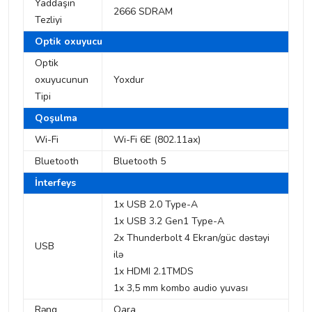
Yaddaşın
2666 SDRAM
Tezliyi
Optik oxuyucu
Optik
oxuyucunun
Yoxdur
Tipi
Qoşulma
Wi-Fi
Wi-Fi 6E (802.11ax)
Bluetooth
Bluetooth 5
İnterfeys
1x USB 2.0 Type-A
1x USB 3.2 Gen1 Type-A
2x Thunderbolt 4 Ekran/güc dəstəyi
USB
ilə
1x HDMI 2.1TMDS
1x 3,5 mm kombo audio yuvası
Rəng
Qara