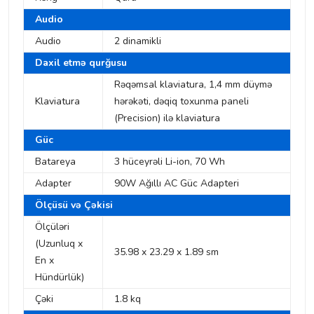
Audio
Audio
2 dinamikli
Daxil etmə qurğusu
Rəqəmsal klaviatura, 1,4 mm düymə
Klaviatura
hərəkəti, dəqiq toxunma paneli
(Precision) ilə klaviatura
Güc
Batareya
3 hüceyrəli Li-ion, 70 Wh
Adapter
90W Ağıllı AC Güc Adapteri
Ölçüsü və Çəkisi
Ölçüləri
(Uzunluq x
35.98 x 23.29 x 1.89 sm
En x
Hündürlük)
Çəki
1.8 kq