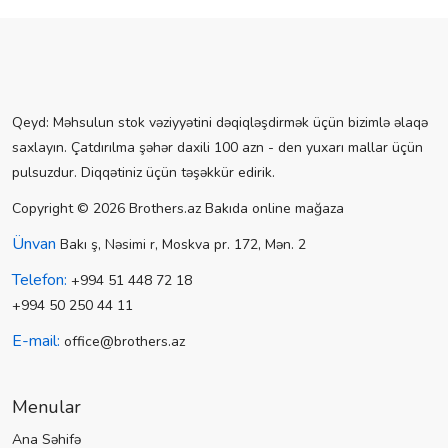
Qeyd: Məhsulun stok vəziyyətini dəqiqləşdirmək üçün bizimlə əlaqə
saxlayın. Çatdırılma şəhər daxili 100 azn - den yuxarı mallar üçün
pulsuzdur. Diqqətiniz üçün təşəkkür edirik.
Copyright © 2026 Brothers.az Bakıda online mağaza
Ünvan
Bakı ş, Nəsimi r, Moskva pr. 172, Mən. 2
Telefon:
+994 51 448 72 18
+994 50 250 44 11
E-mail:
office@brothers.az
Menular
Ana Səhifə