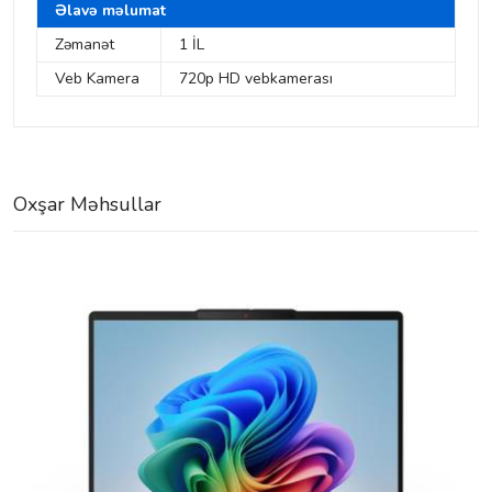
Əlavə məlumat
Zəmanət
1 İL
Veb Kamera
720p HD vebkamerası
Oxşar Məhsullar