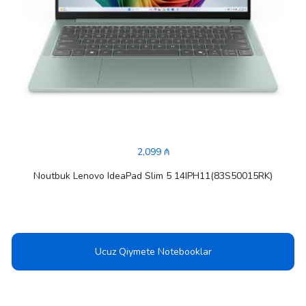
2,099 ₼
Noutbuk Lenovo IdeaPad Slim 5 14IPH11(83S50015RK)
Ucuz Qiymete Notebooklar