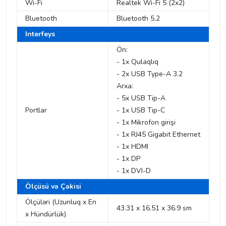
Wi-Fi
Realtek Wi-Fi 5 (2x2)
Bluetooth
Bluetooth 5.2
Interfeys
Ön:
- 1x Qulaqlıq
- 2x USB Type-A 3.2
Arxa:
- 5x USB Tip-A
Portlar
- 1x USB Tip-C
- 1x Mikrofon girişi
- 1x RJ45 Gigabit Ethernet
- 1x HDMI
- 1x DP
- 1x DVI-D
Ölçüsü və Çəkisi
Ölçüləri (Uzunluq x En
43.31 x 16.51 x 36.9 sm
x Hündürlük)