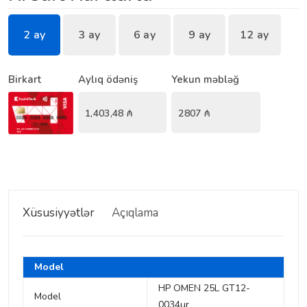
2 ay
3 ay
6 ay
9 ay
12 ay
Birkart
Aylıq ödəniş
Yekun məbləğ
1,403,48
₼
2807
₼
Xüsusiyyətlər
Açıqlama
Model
HP OMEN 25L GT12-
Model
0034ur