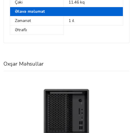
Çəki
11.46 kq
Əlavə məlumat
Zəmanət
1 il
Ətraflı
Oxşar Məhsullar