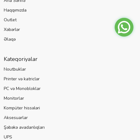
Ana Səhifə
Haqqımızda
Outlet
Xəbərlər
Əlaqə
Kateqoriyalar
Noutbuklar
Printer və katriclər
PC və Monobloklar
Monitorlar
Kompüter hissələri
Aksesuarlar
Şəbəkə avadanlıqları
UPS