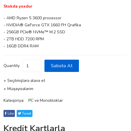
Stokda yoxdur
- AMD Ryzen 5 3600 prosessor
- NVIDIA® GeForce GTX 1660 FH Qrafika
- 256GB PCIe® NVMe™ M.2 SSD
- 2TB HDD 7200 RPM
- 16GB DDR4 RAM
Səbətə At
Quantity
+ Seçilmişlərə əlavə et
+ Müqayisələrim
Kateqoriya:
PC və Monobloklar
Like
Tweet
Kredit Kartlarla