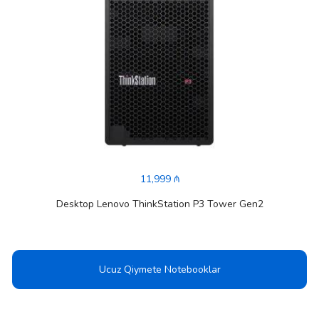
11,999 ₼
Desktop Lenovo ThinkStation P3 Tower Gen2
Ucuz Qiymete Notebooklar