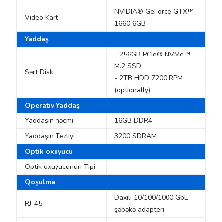
NVIDIA® GeForce GTX™
Video Kart
1660 6GB
Yaddaş
- 256GB PCIe® NVMe™
M.2 SSD
Sərt Disk
- 2TB HDD 7200 RPM
(optionally)
Operativ Yaddaş
Yaddaşın həcmi
16GB DDR4
Yaddaşın Tezliyi
3200 SDRAM
Optik oxuyucu
Optik oxuyucunun Tipi
-
Qoşulma
Daxili 10/100/1000 GbE
RJ-45
şəbəkə adapteri