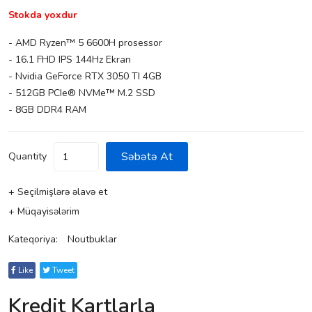
Stokda yoxdur
- AMD Ryzen™ 5 6600H prosessor
- 16.1 FHD IPS 144Hz Ekran
- Nvidia GeForce RTX 3050 TI 4GB
- 512GB PCIe® NVMe™ M.2 SSD
- 8GB DDR4 RAM
Səbətə At
Quantity
+ Seçilmişlərə əlavə et
+ Müqayisələrim
Kateqoriya:
Noutbuklar
Like
Tweet
Kredit Kartlarla