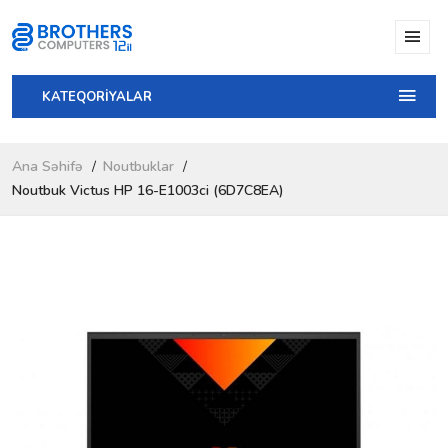
KATEQORİYALAR
Ana Səhifə
Noutbuklar
Noutbuk Victus HP 16-E1003ci (6D7C8EA)