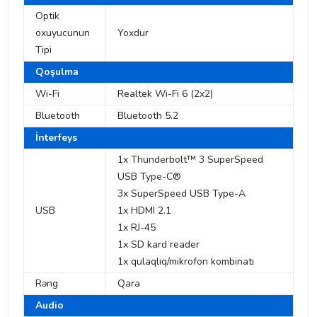
Optik
oxuyucunun
Yoxdur
Tipi
Qoşulma
Wi-Fi
Realtek Wi-Fi 6 (2x2)
Bluetooth
Bluetooth 5.2
İnterfeys
1x Thunderbolt™ 3 SuperSpeed
USB Type-C®
3x SuperSpeed USB Type-A
USB
1x HDMI 2.1
1x RJ-45
1x SD kard reader
1x qulaqlıq/mikrofon kombinatı
Rəng
Qara
Audio