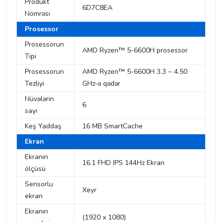
Produkt
6D7C8EA
Nömrəsi
Prosessor
Prosessorun
AMD Ryzen™ 5-6600H prosessor
Tipi
Prosessorun
AMD Ryzen™ 5-6600H 3.3 ~ 4.50
Tezliyi
GHz-ə qədər
Nüvələrin
6
sayı
Keş Yaddaş
16 MB SmartCache
Ekran
Ekranın
16.1 FHD IPS 144Hz Ekran
ölçüsü
Sensorlu
Xeyr
ekran
Ekranın
(1920 x 1080)