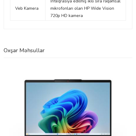
İnteqrasiya edilmiş ikili sıra rəqəmsal
Veb Kamera
mikrofonları olan HP Wide Vision
720p HD kamera
Oxşar Məhsullar