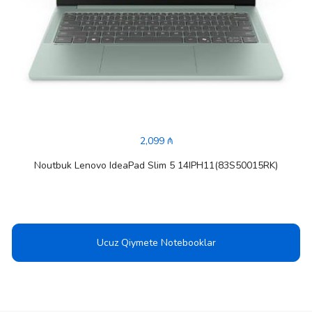
2,099 ₼
Noutbuk Lenovo IdeaPad Slim 5 14IPH11(83S50015RK)
Ucuz Qiymete Notebooklar