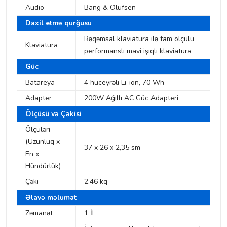
Audio
Bang & Olufsen
Daxil etmə qurğusu
Rəqəmsal klaviatura ilə tam ölçülü
Klaviatura
performanslı mavi işıqlı klaviatura
Güc
Batareya
4 hüceyrəli Li-ion, 70 Wh
Adapter
200W Ağıllı AC Güc Adapteri
Ölçüsü və Çəkisi
Ölçüləri
(Uzunluq x
37 x 26 x 2,35 sm
En x
Hündürlük)
Çəki
2.46 kq
Əlavə məlumat
Zəmanət
1 İL