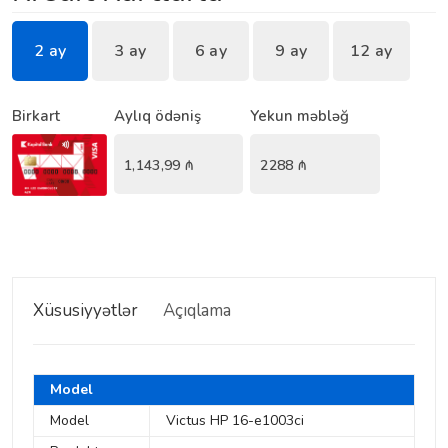
2 ay
3 ay
6 ay
9 ay
12 ay
Birkart
Aylıq ödəniş
Yekun məbləğ
1,143,99
₼
2288
₼
Xüsusiyyətlər
Açıqlama
Model
Model
Victus HP 16-e1003ci