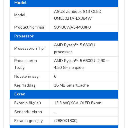
Model
ASUS Zenbook S13 OLED
Model
UM5302TA-LX384W
Produkt Nömrəsi
90NB0WA5-M00JP0
Prosessor
AMD Ryzen™ 5 6600U
Prosessorun Tipi
processor
Prosessorun
AMD Ryzen™ 5 6600U 2.90 ~
Tezliyi
4.50 GHz-ə qədər
Nüvələrin sayı
6
Keş Yaddaş
16 MB SmartCache
Ekran
Ekranın ölçüsü
13.3 WQXGA OLED Ekran
Sensorlu ekran
-
Ekranın genişlıyi
(2880X1800)