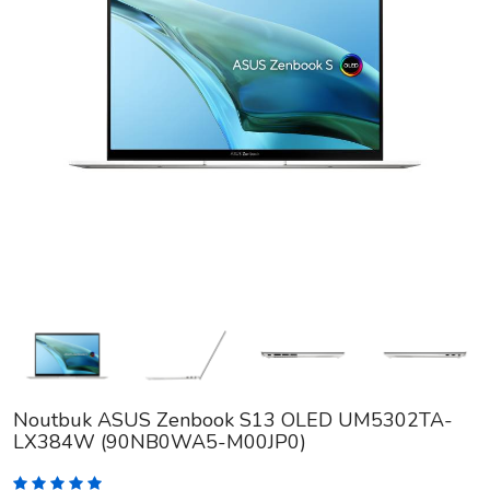
Noutbuk ASUS Zenbook S13 OLED UM5302TA-
LX384W (90NB0WA5-M00JP0)