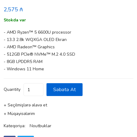
2,575 ₼
Stokda var
- AMD Ryzen™ 5 6600U processor
- 13.3 2.8k WQXGA OLED Ekran
- AMD Radeon™ Graphics
- 512GB PCIe® NVMe™ M.2 4.0 SSD
- 8GB LPDDR5 RAM
- Windows 11 Home
Səbətə At
Quantity
+ Seçilmişlərə əlavə et
+ Müqayisələrim
Kateqoriya:
Noutbuklar