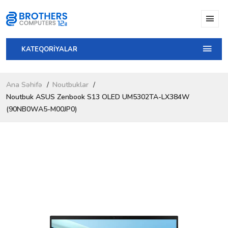
KATEQORİYALAR
Ana Səhifə
Noutbuklar
Noutbuk ASUS Zenbook S13 OLED UM5302TA-LX384W
(90NB0WA5-M00JP0)