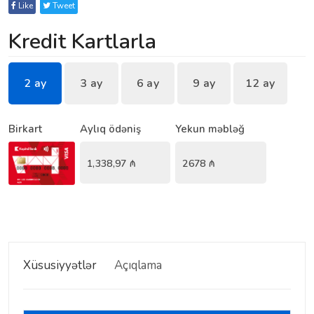
Like
Tweet
Kredit Kartlarla
2 ay
3 ay
6 ay
9 ay
12 ay
Birkart
Aylıq ödəniş
Yekun məbləğ
1,338,97
₼
2678
₼
Xüsusiyyətlər
Açıqlama