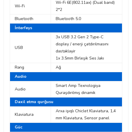
Wi-Fi 6E(802.11ax) (Dual band)
Wi-Fi
2*2
Bluetooth
Bluetooth 5.0
İnterfeys
3x USB 3.2 Gen 2 Type-C
displey / enerji çatdırılmasını
USB
dəstəkləyir
1x 3.5mm Birleşik Ses Jakı
Rəng
Ağ
Audio
Smart Amp Texnologiya
Audio
Quraşdırılmış dinamik
Daxil etmə qurğusu
Arxa işıqlı Chiclet Klaviatura, 1,4
Klaviatura
mm Klaviatura, Sensor panel
Güc