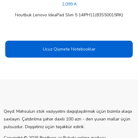
2,099 ₼
Noutbuk Lenovo IdeaPad Slim 5 14IPH11(83S50015RK)
Ucuz Qiymete Notebooklar
Qeyd: Məhsulun stok vəziyyətini dəqiqləşdirmək üçün bizimlə əlaqə
saxlayın. Çatdırılma şəhər daxili 100 azn - den yuxarı mallar üçün
pulsuzdur. Diqqətiniz üçün təşəkkür edirik.
Copyright © 2026 Brothers.az Bakıda online mağaza