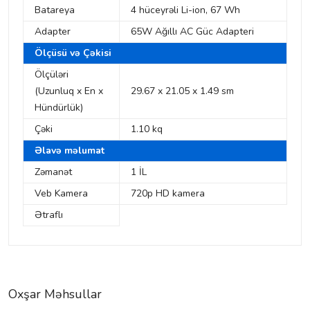
Batareya
4 hüceyrəli Li-ion, 67 Wh
Adapter
65W Ağıllı AC Güc Adapteri
Ölçüsü və Çəkisi
Ölçüləri
(Uzunluq x En x
29.67 x 21.05 x 1.49 sm
Hündürlük)
Çəki
1.10 kq
Əlavə məlumat
Zəmanət
1 İL
Veb Kamera
720p HD kamera
Ətraflı
Oxşar Məhsullar