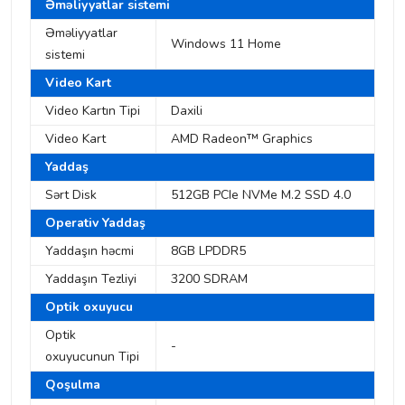
Əməliyyatlar sistemi
Əməliyyatlar
Windows 11 Home
sistemi
Video Kart
Video Kartın Tipi
Daxili
Video Kart
AMD Radeon™ Graphics
Yaddaş
Sərt Disk
512GB PCIe NVMe M.2 SSD 4.0
Operativ Yaddaş
Yaddaşın həcmi
8GB LPDDR5
Yaddaşın Tezliyi
3200 SDRAM
Optik oxuyucu
Optik
-
oxuyucunun Tipi
Qoşulma