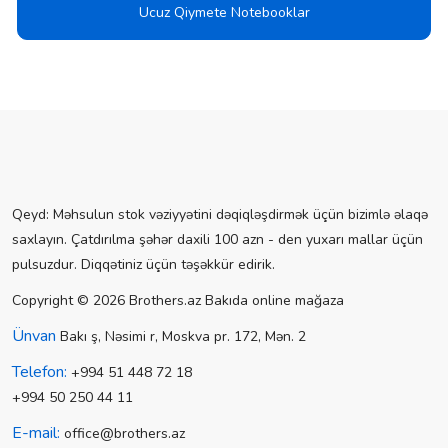
Ucuz Qiymete Notebooklar
Qeyd: Məhsulun stok vəziyyətini dəqiqləşdirmək üçün bizimlə əlaqə
saxlayın. Çatdırılma şəhər daxili 100 azn - den yuxarı mallar üçün
pulsuzdur. Diqqətiniz üçün təşəkkür edirik.
Copyright © 2026 Brothers.az Bakıda online mağaza
Ünvan
Bakı ş, Nəsimi r, Moskva pr. 172, Mən. 2
Telefon:
+994 51 448 72 18
+994 50 250 44 11
E-mail:
office@brothers.az