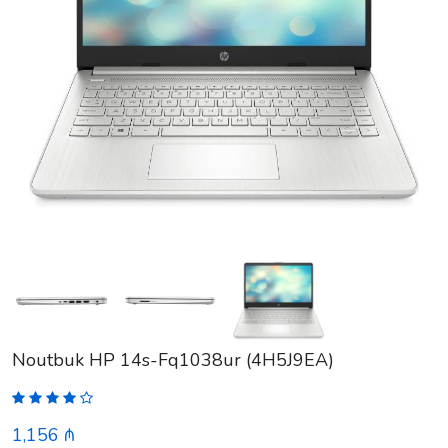
Noutbuk HP 14s-Fq1038ur (4H5J9EA)
1,156 ₼