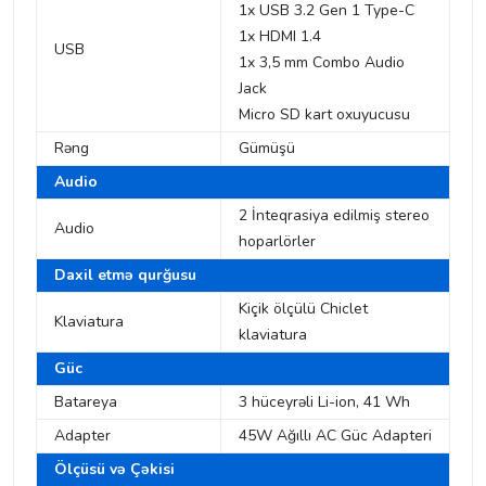
1x USB 3.2 Gen 1 Type-C
1x HDMI 1.4
USB
1x 3,5 mm Combo Audio
Jack
Micro SD kart oxuyucusu
Rəng
Gümüşü
Audio
2 İnteqrasiya edilmiş stereo
Audio
hoparlörler
Daxil etmə qurğusu
Kiçik ölçülü Chiclet
Klaviatura
klaviatura
Güc
Batareya
3 hüceyrəli Li-ion, 41 Wh
Adapter
45W Ağıllı AC Güc Adapteri
Ölçüsü və Çəkisi