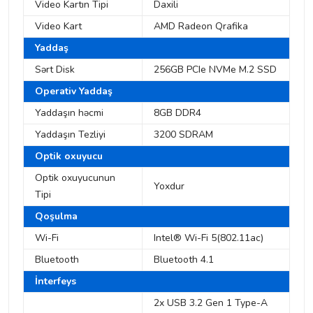
Video Kartın Tipi
Daxili
Video Kart
AMD Radeon Qrafika
Yaddaş
Sərt Disk
256GB PCIe NVMe M.2 SSD
Operativ Yaddaş
Yaddaşın həcmi
8GB DDR4
Yaddaşın Tezliyi
3200 SDRAM
Optik oxuyucu
Optik oxuyucunun
Yoxdur
Tipi
Qoşulma
Wi-Fi
Intel® Wi-Fi 5(802.11ac)
Bluetooth
Bluetooth 4.1
İnterfeys
2x USB 3.2 Gen 1 Type-A