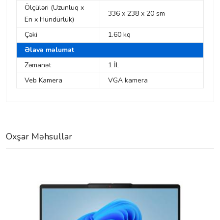
Ölçüləri (Uzunluq x
336 x 238 x 20 sm
En x Hündürlük)
Çəki
1.60 kq
Əlavə məlumat
Zəmanət
1 İL
Veb Kamera
VGA kamera
Oxşar Məhsullar