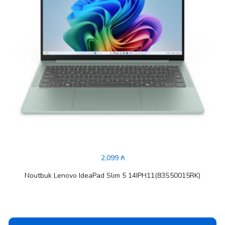
2,099 ₼
Noutbuk Lenovo IdeaPad Slim 5 14IPH11(83S50015RK)