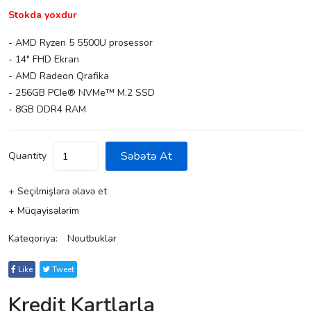
Stokda yoxdur
- AMD Ryzen 5 5500U prosessor
- 14" FHD Ekran
- AMD Radeon Qrafika
- 256GB PCIe® NVMe™ M.2 SSD
- 8GB DDR4 RAM
Səbətə At
Quantity
+ Seçilmişlərə əlavə et
+ Müqayisələrim
Kateqoriya:
Noutbuklar
Like
Tweet
Kredit Kartlarla