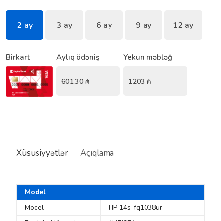
2 ay
3 ay
6 ay
9 ay
12 ay
Birkart
Aylıq ödəniş
Yekun məbləğ
601,30
₼
1203
₼
Xüsusiyyətlər
Açıqlama
Model
Model
HP 14s-fq1038ur