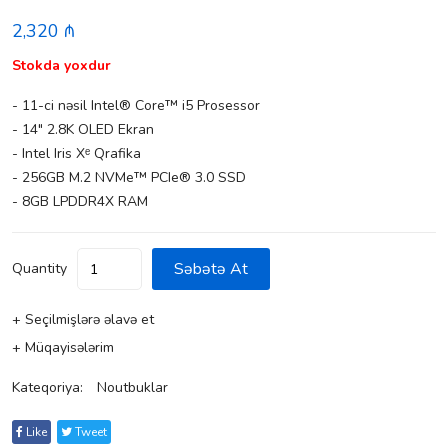
2,320 ₼
Stokda yoxdur
- 11-ci nəsil Intel® Core™ i5 Prosessor
- 14" 2.8K OLED Ekran
- Intel Iris Xᵉ Qrafika
- 256GB M.2 NVMe™ PCIe® 3.0 SSD
- 8GB LPDDR4X RAM
Səbətə At
Quantity
+ Seçilmişlərə əlavə et
+ Müqayisələrim
Kateqoriya:
Noutbuklar
Like
Tweet