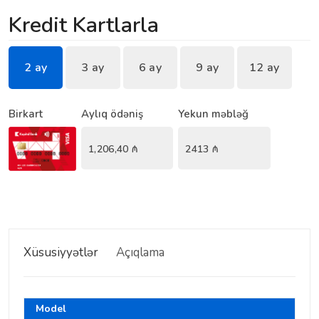
Kredit Kartlarla
2 ay
3 ay
6 ay
9 ay
12 ay
Birkart
Aylıq ödəniş
Yekun məbləğ
1,206,40
₼
2413
₼
Xüsusiyyətlər
Açıqlama
Model