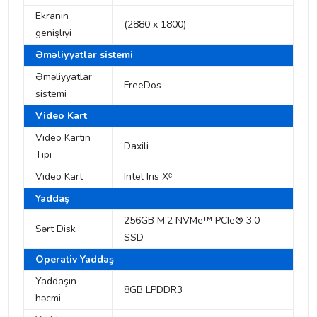
Ekranın
(2880 x 1800)
genişlıyi
Əməliyyatlar sistemi
Əməliyyatlar
FreeDos
sistemi
Video Kart
Video Kartın
Daxili
Tipi
Video Kart
Intel Iris Xᵉ
Yaddaş
256GB M.2 NVMe™ PCIe® 3.0
Sərt Disk
SSD
Operativ Yaddaş
Yaddaşın
8GB LPDDR3
həcmi