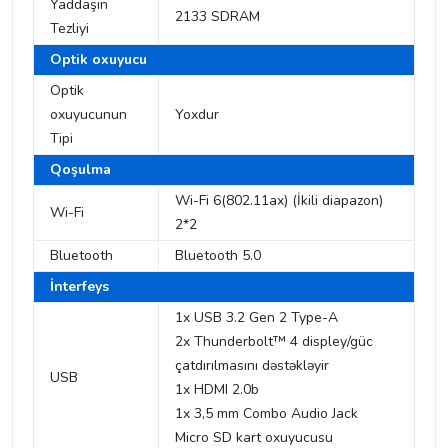
Yaddaşın
2133 SDRAM
Tezliyi
Optik oxuyucu
Optik
oxuyucunun
Yoxdur
Tipi
Qoşulma
Wi-Fi 6(802.11ax) (İkili diapazon)
Wi-Fi
2*2
Bluetooth
Bluetooth 5.0
İnterfeys
1x USB 3.2 Gen 2 Type-A
2x Thunderbolt™ 4 displey/güc
çatdırılmasını dəstəkləyir
USB
1x HDMI 2.0b
1x 3,5 mm Combo Audio Jack
Micro SD kart oxuyucusu