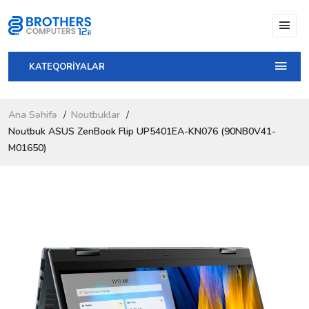
KATEQORİYALAR
Ana Səhifə
Noutbuklar
Noutbuk ASUS ZenBook Flip UP5401EA-KN076 (90NB0V41-
M01650)