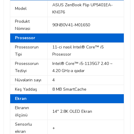
ASUS ZenBook Flip UP5401EA-
Model
KN076
Produkt
90NB0V41-M01650
Nömrəsi
Prosessor
Prosessorun
11-ci nəsil Intel® Core™ i5
Tipi
Prosessor
Prosessorun
Intel® Core™ i5-1135G7 2.40 ~
Tezliyi
4.20 GHz-ə qədər
Nüvələrin sayı
4
Keş Yaddaş
8 MB SmartCache
Ekran
Ekranın
14'' 2.8K OLED Ekran
ölçüsü
Sensorlu
+
ekran