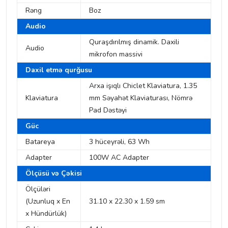
Rəng
Boz
Audio
Quraşdırılmış dinamik. Daxili
Audio
mikrofon massivi
Daxil etmə qurğusu
Arxa işıqlı Chiclet Klaviatura, 1.35
Klaviatura
mm Səyahət Klaviaturası, Nömrə
Pad Dəstəyi
Güc
Batareya
3 hüceyrəli, 63 Wh
Adapter
100W AC Adapter
Ölçüsü və Çəkisi
Ölçüləri
(Uzunluq x En
31.10 x 22.30 x 1.59 sm
x Hündürlük)