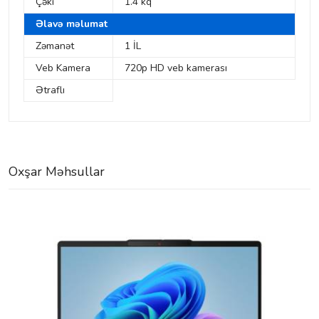
Çəki
1.4 kq
Əlavə məlumat
Zəmanət
1 İL
Veb Kamera
720p HD veb kamerası
Ətraflı
Oxşar Məhsullar