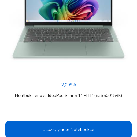
2,099 ₼
Noutbuk Lenovo IdeaPad Slim 5 14IPH11(83S50015RK)
Ucuz Qiymete Notebooklar