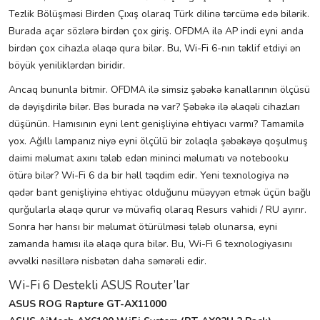
Tezlik Bölüşməsi Birden Çıxış olaraq Türk dilinə tərcümə edə bilərik.
Burada açar sözlərə birdən çox giriş. OFDMA ilə AP indi eyni anda
birdən çox cihazla əlaqə qura bilər. Bu, Wi-Fi 6-nın təklif etdiyi ən
böyük yeniliklərdən biridir.
Ancaq bununla bitmir. OFDMA ilə simsiz şəbəkə kanallarının ölçüsü
də dəyişdirilə bilər. Bəs burada nə var? Şəbəkə ilə əlaqəli cihazları
düşünün. Hamısının eyni lent genişliyinə ehtiyacı varmı? Tamamilə
yox. Ağıllı lampanız niyə eyni ölçülü bir zolaqla şəbəkəyə qoşulmuş
daimi məlumat axını tələb edən mininci məlumatı və notebooku
ötürə bilər? Wi-Fi 6 da bir həll təqdim edir. Yeni texnologiya nə
qədər bant genişliyinə ehtiyac olduğunu müəyyən etmək üçün bağlı
qurğularla əlaqə qurur və müvafiq olaraq Resurs vahidi / RU ayırır.
Sonra hər hansı bir məlumat ötürülməsi tələb olunarsa, eyni
zamanda hamısı ilə əlaqə qura bilər. Bu, Wi-Fi 6 texnologiyasını
əvvəlki nəsillərə nisbətən daha səmərəli edir.
Wi-Fi 6 Destekli ASUS Router’lar
ASUS ROG Rapture GT-AX11000