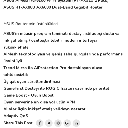
ASUS AiMesh AX6100 WiFi System (RT-AX92U 2 Pack)
ASUS RT-AX88U AX6000 Dual-Band Gigabit Router
ASUS Routerlərin üstünlükləri:
ASUS'in müasir proqram təminatı dəstəyi, istifadəçi dostu və
inkişaf etmiş / özelleştirilebilir modem interfeysi
Yüksək əhatə
AiMesh texnologiyası və geniş sahə qurğularında performans
üstünlüyü
Trend Micro ilə AiProtection Pro dəstəkləyən əlavə
təhlükəsizlik
Üç qat oyun sürətləndirilməsi
GameFirst Dəstəyi ilə ROG Cihazları üzərində prioritet
Game Boost - Oyun Boost
Oyun serverinə ən qısa yol üçün VPN
Ailələr üçün inkişaf etmiş valideyn nəzarəti
Adaptiv QoS
Share This Post: