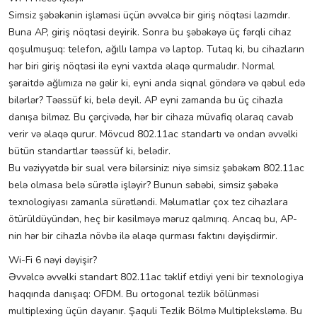
Simsiz şəbəkənin işləməsi üçün əvvəlcə bir giriş nöqtəsi lazımdır.
Buna AP, giriş nöqtəsi deyirik. Sonra bu şəbəkəyə üç fərqli cihaz
qoşulmuşuq: telefon, ağıllı lampa və laptop. Tutaq ki, bu cihazların
hər biri giriş nöqtəsi ilə eyni vaxtda əlaqə qurmalıdır. Normal
şəraitdə ağlımıza nə gəlir ki, eyni anda siqnal göndərə və qəbul edə
bilərlər? Təəssüf ki, belə deyil. AP eyni zamanda bu üç cihazla
danışa bilməz. Bu çərçivədə, hər bir cihaza müvafiq olaraq cavab
verir və əlaqə qurur. Mövcud 802.11ac standartı və ondan əvvəlki
bütün standartlar təəssüf ki, belədir.
Bu vəziyyətdə bir sual verə bilərsiniz: niyə simsiz şəbəkəm 802.11ac
belə olmasa belə sürətlə işləyir? Bunun səbəbi, simsiz şəbəkə
texnologiyası zamanla sürətləndi. Məlumatlar çox tez cihazlara
ötürüldüyündən, heç bir kəsilməyə məruz qalmırıq. Ancaq bu, AP-
nin hər bir cihazla növbə ilə əlaqə qurması faktını dəyişdirmir.
Wi-Fi 6 nəyi dəyişir?
Əvvəlcə əvvəlki standart 802.11ac təklif etdiyi yeni bir texnologiya
haqqında danışaq: OFDM. Bu ortogonal tezlik bölünməsi
multiplexing üçün dayanır. Şaquli Tezlik Bölmə Multipleksləmə. Bu