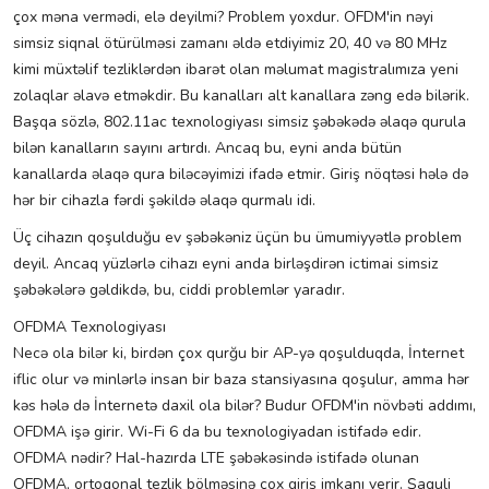
çox məna vermədi, elə deyilmi? Problem yoxdur. OFDM'in nəyi
simsiz siqnal ötürülməsi zamanı əldə etdiyimiz 20, 40 və 80 MHz
kimi müxtəlif tezliklərdən ibarət olan məlumat magistralımıza yeni
zolaqlar əlavə etməkdir. Bu kanalları alt kanallara zəng edə bilərik.
Başqa sözlə, 802.11ac texnologiyası simsiz şəbəkədə əlaqə qurula
bilən kanalların sayını artırdı. Ancaq bu, eyni anda bütün
kanallarda əlaqə qura biləcəyimizi ifadə etmir. Giriş nöqtəsi hələ də
hər bir cihazla fərdi şəkildə əlaqə qurmalı idi.
Üç cihazın qoşulduğu ev şəbəkəniz üçün bu ümumiyyətlə problem
deyil. Ancaq yüzlərlə cihazı eyni anda birləşdirən ictimai simsiz
şəbəkələrə gəldikdə, bu, ciddi problemlər yaradır.
OFDMA Texnologiyası
Necə ola bilər ki, birdən çox qurğu bir AP-yə qoşulduqda, İnternet
iflic olur və minlərlə insan bir baza stansiyasına qoşulur, amma hər
kəs hələ də İnternetə daxil ola bilər? Budur OFDM'in növbəti addımı,
OFDMA işə girir. Wi-Fi 6 da bu texnologiyadan istifadə edir.
OFDMA nədir? Hal-hazırda LTE şəbəkəsində istifadə olunan
OFDMA, ortogonal tezlik bölməsinə çox giriş imkanı verir. Şaquli