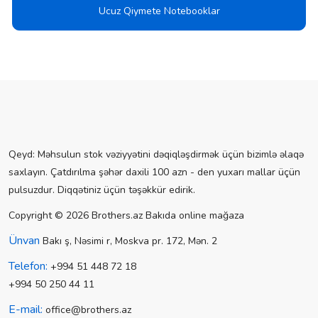
Ucuz Qiymete Notebooklar
Qeyd: Məhsulun stok vəziyyətini dəqiqləşdirmək üçün bizimlə əlaqə
saxlayın. Çatdırılma şəhər daxili 100 azn - den yuxarı mallar üçün
pulsuzdur. Diqqətiniz üçün təşəkkür edirik.
Copyright © 2026 Brothers.az Bakıda online mağaza
Ünvan
Bakı ş, Nəsimi r, Moskva pr. 172, Mən. 2
Telefon:
+994 51 448 72 18
+994 50 250 44 11
E-mail:
office@brothers.az