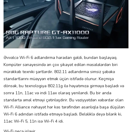
Əvvəlcə Wi-Fi 6 adlandırma haradan gəldi, bundan başlayaq.
Kompüter sənayesində ən çox şikayət edilən məsələlərdən biri
mürəkkəb texniki şərtlərdir. 802.11 adlandırma simsiz şəbəkə
standartlarını müəyyən etmək üçün istifadə olunur. Keçmişə
dönsək, bu texnologiya 802.11g ilə həyatımıza girməyə başladı və
sonra 11n, 11ac və indi 11ax olaraq yeniləndi. Bu bir anda
standarta əməl etməyi çətinləşdirir. Bu vəziyyətdən xəbərdar olan
Wi-Fi Alliance nəhayət hər kəs tərəfindən asanlıqla başa düşülən
Wi-Fi 6 adından istifadə etməyə başladı. Beləliklə deyə bilərik ki,
11ac Wi-Fi 5, 11n isə Wi-Fi 4 idi.
Wi-Fi necə işləyir